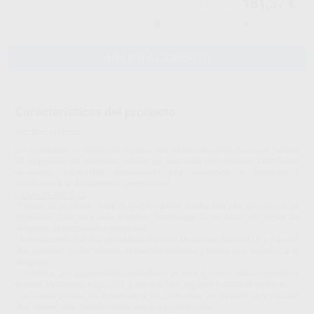
181,37 €
190,92 €
-
+
AÑADIR AL CARRITO
Características del producto
Proclinic informa:
Los materiales de impresión Aquasil son adecuados para cualquier técnica
de impresión de precisión donde se requieran propiedades hidrofílicas
excelentes, estabilidad dimensional, alta resistencia al desgarro y
resistencia a la deformación permanente.
CARACTERÍSTICAS
- Fuerza de cohesión: Toda la gama Aquasil exhibe una alta resistencia. La
impresión final se puede eliminar fácilmente de la boca sin temor de
desgarro, deformación o distorsión.
- Reproducción fiel: Los materiales Aquasil Monofase, Aquasil LV y Aquasil
ULV penetran en los túbulos de dentina húmeda y tienen una resistencia al
desgarro.
- Hidrófila: Las propiedades hidrofílicas de esta química única, aportan a
Aquasil Monofase, Aquasil LV y Aquasil ULV superior humedad en boca.
- La nueva pistola de aplicación y los cartuchos de Aquasil LV y Aquasil
ULV ofrecen una manipulación sencilla y confortable.