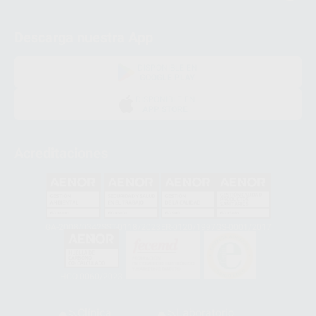
Descarga nuestra App
DISPONIBLE EN
GOOGLE PLAY
DISPONIBLE EN
APP STORE
Acreditaciones
GA-2008/0342
SST-0118/2023
ER-0120/1997
GS-0001/2017
HCO-0060/2023
Clínica
Laboratorio