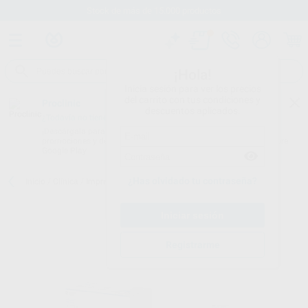
Stock de más de 15.000 productos
¡Hola!
Inicia sesión para ver los precios
del carrito con tus condiciones y
Proclinic
descuentos aplicados.
¿Todavía no tienes nuestra App?
¡Descárgala para ser siempre el primero en conocer nuestras
promociones y descuentos! Disponible en Google Play o App Store.
Google Play
¿Has olvidado tu contraseña?
Inicio
/
Clínica
/
Impresión
/
Siliconas de adición
/
AQUASIL PUTTY
Registrarme