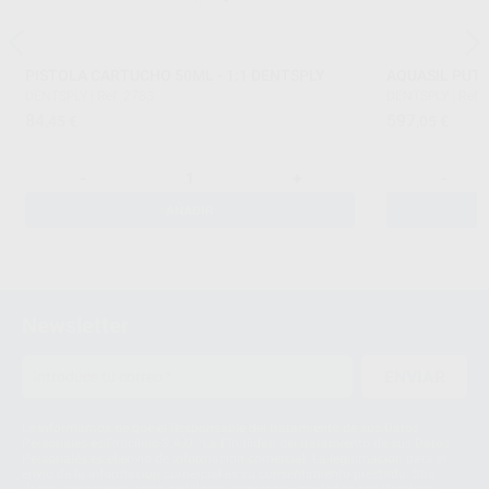
PISTOLA CARTUCHO 50ML - 1:1 DENTSPLY
AQUASIL PUTT
DENTSPLY
|
Ref. 2783
DENTSPLY
|
Ref.
84
597
,45
€
,05
€
-
+
-
AÑADIR
Newsletter
ENVIAR
Le informamos de que el Responsable del tratamiento de sus Datos
Personales es Proclinic S.A.U.. La Finalidad del tratamiento de sus Datos
Personales es el envío de información comercial. La legitimación para el
envío de la información comercial es su consentimiento prestado. Sus