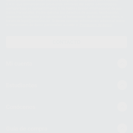
datos únicamente serán cedidos a empresas vinculadas con Proclinic
S.A.U. que comercialicen productos similares del sector odontológico,
siempre bajo su consentimiento y no habrás cesión internacional de sus
Datos Personales. Podrá ejercitar los derechos de acceso, rectificación,
supresión, limitación y/o oposición al tratamiento de datos, entre otros, a
través de lopd@proclinic.es. Si desea conocer información adicional sobre
el tratamiento de datos personales, acceda a:
Protección de datos
CONTACTO
Mi cuenta
Estudiantes
Conócenos
Guía de compra