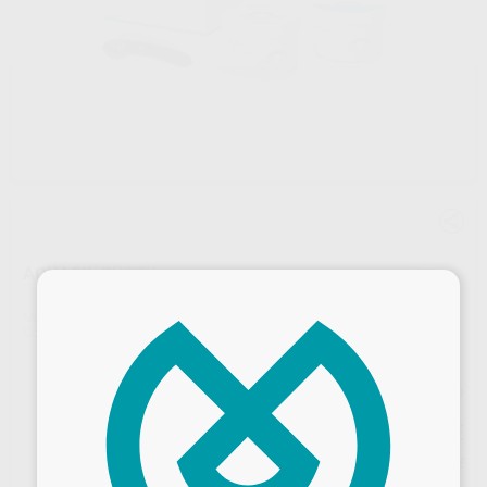
AQUASIL PUTTY
×
Marca
DENTSPLY
Contenido
1 unidad de 450 ml (Base) + 1 unidad de 450 ml (Catalizador)
Precio web
181
,37
€
190,92 €
Precio con IVA incluido 219,46 €