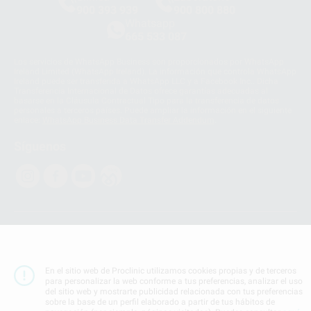
900 393 939
900 800 880
Whatsapp
665 533 087
Los servicios de WhatsApp Business son proporcionados por WhatsApp
Ireland Limited (WhatsApp Ireland). La información que controla WhatsApp
Ireland puede ser transferida a WhatsApp LLC y a Facebook Inc.. Dicha
Transferencia Internacional de Datos ofrece garantías adecuadas al
basarse en la Cláusula Contractual Tipo para la transferencia de datos
personales a terceros países. Puede ampliar la información en el siguiente
enlace:
WhatsApp Business Data Transfer Addendum
.
Síguenos
PROCLINIC S.A.U.
Copyright (c) 2026
Aviso legal
En el sitio web de Proclinic utilizamos cookies propias y de terceros
Teléfono:
900 393 939
para personalizar la web conforme a tus preferencias, analizar el uso
E-mail de contacto:
proclinic@proclinic.es
del sitio web y mostrarte publicidad relacionada con tus preferencias
sobre la base de un perfil elaborado a partir de tus hábitos de