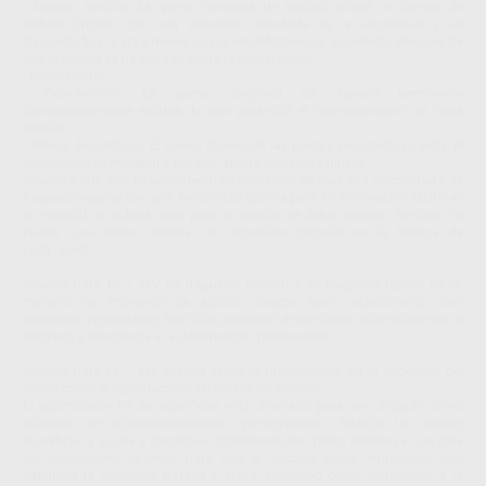
- Manejo sencillo: La gama completa de Aquasil ofrece un tiempo de
trabajo óptimo con una aparición retardada de la viscosidad y un
fraguado final para prevenir cualquier deformación accidental después de
que la cubeta se ha situado sobre la preparación.
- Sabor neutro.
- Desinfección: La gama completa de Aquasil permanece
dimensionalmente estable, lo que garantiza el mantenimiento de cada
detalle.
- Menor desperdicio: El nuevo diseño de las puntas mezcladoras evita el
desperdicio de material y, por ello, ahorra material y dinero.
Aquasil Putty Soft es un material de impresión de muy alta viscosidad y de
fraguado regular con una flexibilidad óptima para su eliminación fácil y es
el material de cubeta ideal para la técnica de doble mezcla. También se
puede usar como material de impresión primario en la técnica de
putty/wash.
Aquasil Ultra LV / XLV de fraguado normal y de fraguado rápido es un
material de impresión de adición, cuerpo ligero, elastomérico, con
excelentes propiedades hidrófilas, precisión dimensional, alta resistencia al
desgarro y resistencia a la deformación permanente.
Aquasil Ultra LV / XLV mejora tanto la humectación de la superficie del
diente como la reproducción del detalle del modelo.
El optimizador B4 de superficies está diseñado para ser utilizado como
solución de acondicionamiento pre-impresión. Reduce la tensión
superficial y ayuda a conseguir impresiones con mejor detalle ya que crea
las condiciones óptimas para que la silicona fluida reproduzca con
fiabilidad la superficie tratada y actúa asimismo como lubrificante a la