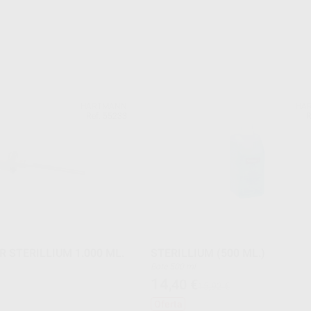
HARTMANN
HA
Ref. 55233
R
R STERILLIUM 1.000 ML.
STERILLIUM (500 ML.)
Bote 500 ml
14
,40
€
15,92 €
Oferta