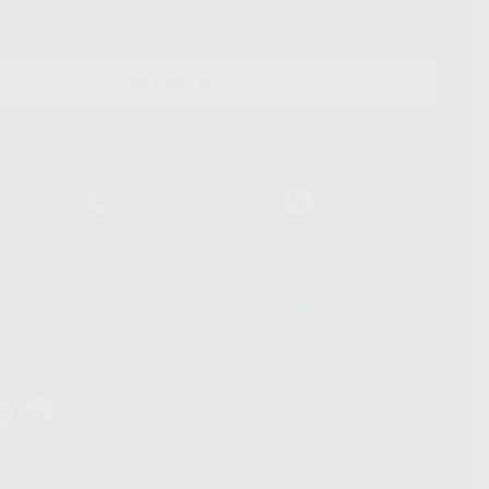
os personales, acceda a:
Protección de datos
CONTACTO
Laboratorio
Whatsapp
39
900 800 880
665 533 087
hatsApp Business son proporcionados por WhatsApp Ireland Limited
. La información que controla WhatsApp Ireland puede ser transferida a
acebook Inc.. Dicha Transferencia Internacional de Datos ofrece
 al basarse en la Cláusula Contractual Tipo para la transferencia de
terceros países. Puede ampliar la información en el siguiente enlace:
s Data Transfer Addendum
.