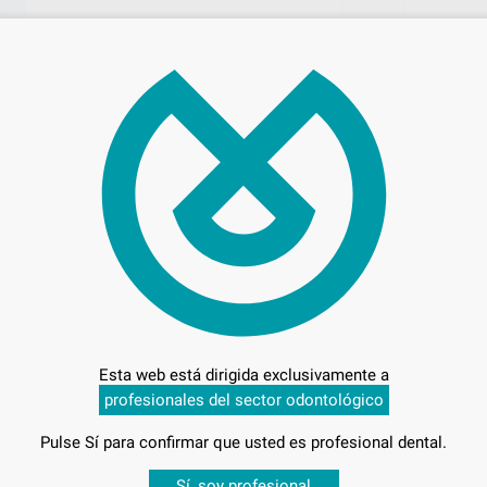
29,
Preci
Entrega en 24h
Esta web está dirigida exclusivamente a
profesionales del sector odontológico
Pulse Sí para confirmar que usted es profesional dental.
Desbloquea todas tus ventajas
Sí, soy profesional