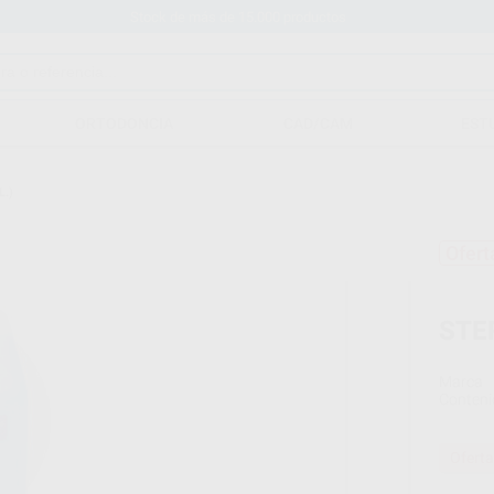
Stock de más de 15.000 productos
ORTODONCIA
CAD/CAM
EST
L.)
Ofert
STER
Marca
Conteni
Oferta