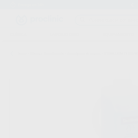
Entrega en 24h
15 días para cambiar de opinión
CLÍNICA
LABORATORIO
EQUIPAMIENTO
Inicio
/
Clínica
/
Desinfección
/
Antiséptico de manos
/
STERILLIUM (1.000 M