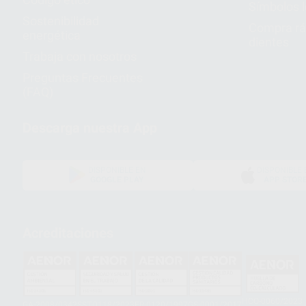
Símbolos 
Sostenibilidad
Compra rá
energética
dientes
Trabaja con nosotros
Preguntas Frecuentes
(FAQ)
Descarga nuestra App
DISPONIBLE EN
DISPONIBLE 
GOOGLE PLAY
APP STOR
Acreditaciones
HCO-0060/2023
GA-2008/0342
SST-0118/2023
ER-0120/1997
GS-0001/2017