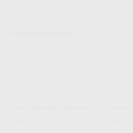
HARTMANN
Productos relacionados
HARTMANN
Ref. 55220
DOSIFICADOR STERILLIUM 500 ML.
DOSIFICADO
Envase 1 unidad
Envase 1 unidad
9
7
,42
€
,99
€