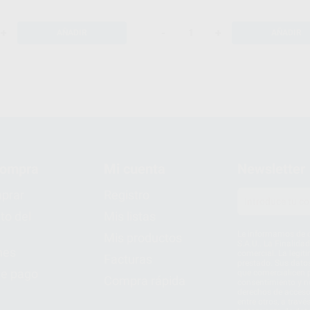
+
-
+
AÑADIR
AÑADIR
compra
Mi cuenta
Newsletter
prar
Registro
to del
Mis listas
Le informamos de q
Mis productos
S.A.U.. La Finalida
nes
comercial. La legit
Facturas
prestado. Sus dato
e pago
que comercialicen p
Compra rápida
consentimiento y no
derechos de acceso,
entre otros, a trav