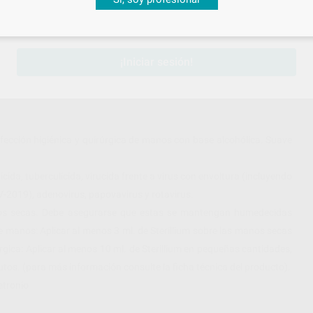
sesión
para disfrutar de todos tus
descuentos y condiciones esp
¡Iniciar sesión!
infección higiénica y quirúrgica de manos con base alcohólica. Suave
ida, tuberculicida, virucida frente a virus con envoltura (incluyendo
2019), adenovirus, papovavirus y rotavirus.
manos secas. Debe asegurarse que estas se mantengan humedecidas
de manos: Aplicar al menos 3 ml. de Sterillium sobre las manos secas
gica: Aplicar al menos 10 ml. de Sterillium en pequeñas cantidades,
os. (para más información consulte la ficha técnica del producto).
etronio