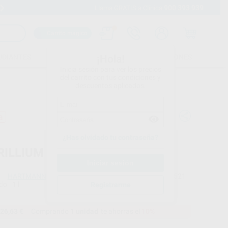
900 393 939
Envíos gratuitos desde 110€
Llama GRATIS a Clínica
Carrito mágico
UDIANTES
FOLLETOS
FORMACIONES
¡Hola!
Inicia sesión para ver los precios
del carrito con tus condiciones y
descuentos aplicados.
a
¿Has olvidado tu contraseña?
ILLIUM (1.000 ML.)
HARTMANN
Ref. Proclinic
5521
do
1 l
Ref. fabricante
Registrarme
9801050
26,63 €
Comprando
1 unidad
te ahorras el
10%