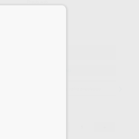
Precio web
×
-10%
¡Mejor oferta!
26
,63
€
43 €
o con IVA incluido 32,22 €
ELEGIR CANTIDAD
15 días para cambiar de opinión salvo anestesias
26,63 €
-10%
-
+