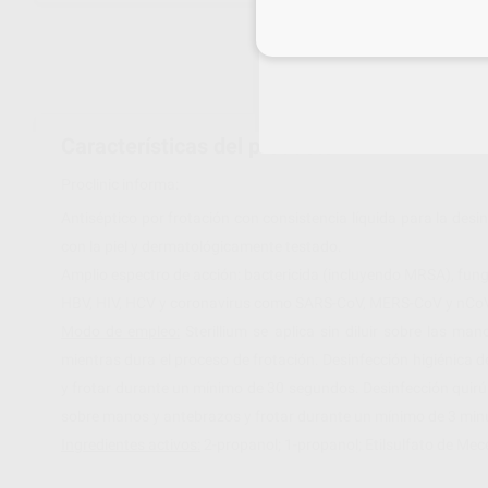
Inicia 
Características del producto
Proclinic informa:
Antiséptico por frotación con consistencia líquida para la des
con la piel y dermatológicamente testado.
Amplio espectro de acción: bactericida (incluyendo MRSA), fungic
HBV, HIV, HCV y coronavirus como SARS-CoV, MERS-CoV y nCoV-
Modo de empleo:
Sterillium se aplica sin diluir sobre las 
mientras dura el proceso de frotación. Desinfección higiénica 
y frotar durante un mínimo de 30 segundos. Desinfección quirúr
sobre manos y antebrazos y frotar durante un mínimo de 3 minut
Ingredientes activos:
2-propanol; 1-propanol; Etilsulfato de Mec