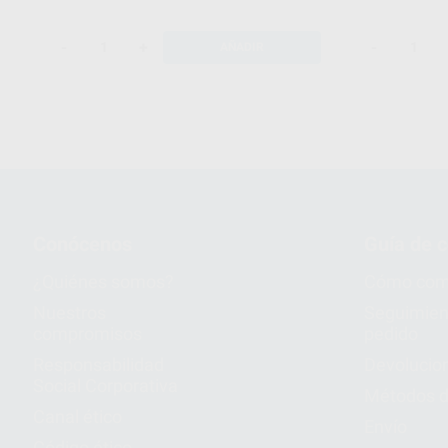
-
+
-
AÑADIR
Conócenos
Guía de 
¿Quiénes somos?
Cómo com
Nuestros
Seguimien
compromisos
pedido
Responsabilidad
Devolucio
Social Corporativa
Métodos d
Canal ético
Envío
Código ético