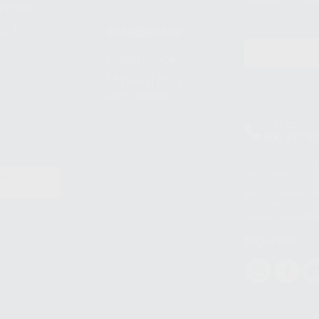
tratamiento de dat
legales
pida
Estudiantes
Odontobook
Material para
estudiantes
Clínica
900 393 9
Los servicios de W
(WhatsApp Ireland)
EN
WhatsApp LLC y a F
E
garantías adecuadas
datos personales a 
WhatsApp Busines
Síguenos