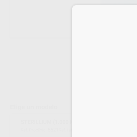
Envíos gratuitos desde 110€
Elige un modelo
STERILLIUM (1.000 ML.)
5521
9801050
Ref. Proclinic
Ref. fabricante