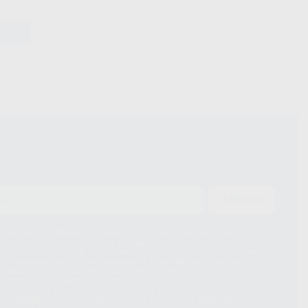
ENVIAR
ue el Responsable del tratamiento de sus Datos Personales es Proclinic
d del tratamiento de sus Datos Personales es el envío de información
imación para el envío de la información comercial es su consentimiento
s únicamente serán cedidos a empresas vinculadas con Proclinic S.A.U.
roductos similares del sector odontológico, siempre bajo su
 habrás cesión internacional de sus Datos Personales. Podrá ejercitar los
 rectificación, supresión, limitación y/o oposición al tratamiento de datos,
és de lopd@proclinic.es. Si desea conocer información adicional sobre el