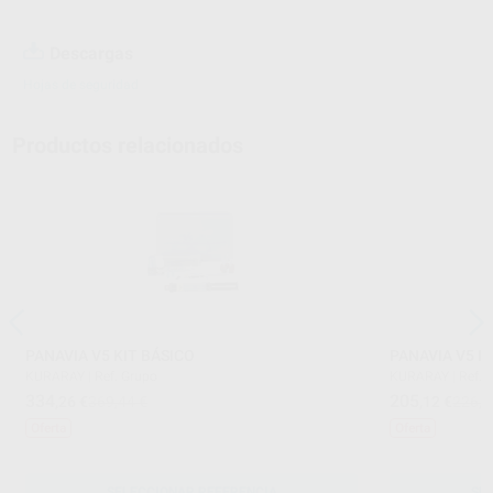
Descargas
Hojas de seguridad
Productos relacionados
PANAVIA V5 KIT BÁSICO
PANAVIA V5 I
KURARAY
|
Ref. Grupo
KURARAY
|
Ref. 
334
205
,26
€
369,44 €
,12
€
226,7
Oferta
Oferta
SELECCIONAR REFERENCIA
SE