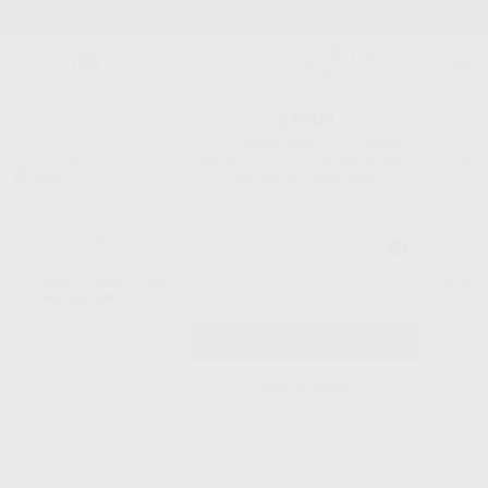
Stock de más de 15.000 productos
¡Hola!
Inicia sesión para ver los precios
del carrito con tus condiciones y
Proclinic
descuentos aplicados.
¿Todavía no tienes nuestra App?
¡Descárgala para ser siempre el primero en conocer nuestras
promociones y descuentos! Disponible en Google Play o App Store.
Google Play
Inicio
/
Clínica
/
Cementos
/
Cementos definitivos de resina
/
PANAVIA V5
¿Has olvidado tu contraseña?
REPOSICIÓN
Registrarme