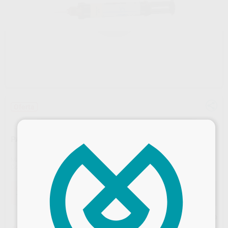
Oferta
×
PANAVIA V5 REPOSICIÓN
Marca
KURARAY
Contenido
1 jeringa automix de 4,6 ml + 20 puntas mezcladoras
Oferta
181,70 €
Comprando
1 unidad
te ahorras el
10%
Precio web