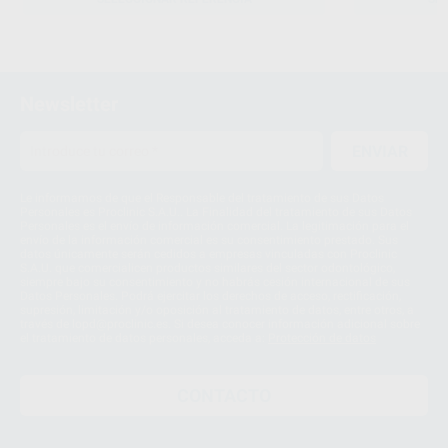
Newsletter
ENVIAR
Le informamos de que el Responsable del tratamiento de sus Datos
Personales es Proclinic S.A.U.. La Finalidad del tratamiento de sus Datos
Personales es el envío de información comercial. La legitimación para el
envío de la información comercial es su consentimiento prestado. Sus
datos únicamente serán cedidos a empresas vinculadas con Proclinic
S.A.U. que comercialicen productos similares del sector odontológico,
siempre bajo su consentimiento y no habrás cesión internacional de sus
Datos Personales. Podrá ejercitar los derechos de acceso, rectificación,
supresión, limitación y/o oposición al tratamiento de datos, entre otros, a
través de lopd@proclinic.es. Si desea conocer información adicional sobre
el tratamiento de datos personales, acceda a:
Protección de datos
CONTACTO