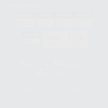
Acreditaciones
GA-2008/0342
SST-0118/2023
ER-0120/1997
GS-0001/2017
HCO-0060/2023
Clínica
Laboratorio
900 393 939
900 800 880
Whatsapp
665 533 087
Los servicios de WhatsApp Business son proporcionados por WhatsApp
Ireland Limited (WhatsApp Ireland). La información que controla WhatsApp
Ireland puede ser transferida a WhatsApp LLC y a Facebook Inc.. Dicha
Transferencia Internacional de Datos ofrece garantías adecuadas al
basarse en la Cláusula Contractual Tipo para la transferencia de datos
personales a terceros países. Puede ampliar la información en el siguiente
enlace:
WhatsApp Business Data Transfer Addendum
.