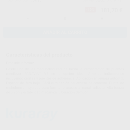
22517
3615-EU
Ref. Proclinic
Ref. fabricante
181,70 €
-10%
-
+
AÑADIR AL CARRITO
Características del producto
Proclinic informa:
Desde una de las más bellas carillas hasta la cementación de puentes
cantilever, PANAVIA™ V5 es la opción ideal. Amplias indicaciones
incluyendo carillas y puentes de adherencia. Aplicación en jeringa automix.
Espesor del film bajo. Fácil eliminación del exceso de cemento. Punta de
endodoncia mejorada para facilitar el acceso al canal radicular Alta fuerza
de unión y estabilidad mecánica. Liberación de flúor.