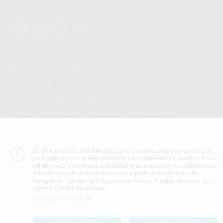
Síguenos
PROCLINIC S.A.U.
Copyright (c) 2026
Aviso legal
Teléfono:
900 393 939
E-mail de contacto:
proclinic@proclinic.es
Condiciones Generales de Contratación
y
Política
de privacidad
En el sitio web de Proclinic utilizamos cookies propias y de terceros
Información Corporativa
para personalizar la web conforme a tus preferencias, analizar el uso
Política de Cookies
del sitio web y mostrarte publicidad relacionada con tus preferencias
sobre la base de un perfil elaborado a partir de tus hábitos de
navegación (por ejemplo, páginas visitadas). Puedes consultar
aquí
nuestra Política de cookies.
SUBIR
Configurar Cookies