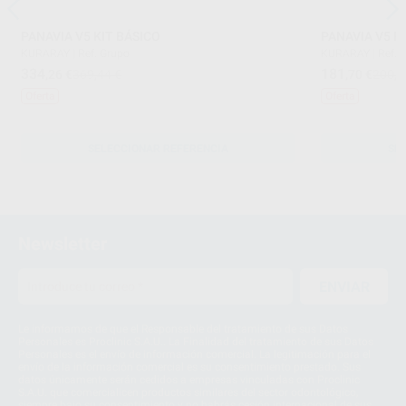
PANAVIA V5 KIT BÁSICO
PANAVIA V5 R
KURARAY
|
Ref. Grupo
KURARAY
|
Ref. 
334
181
,26
€
369,44 €
,70
€
200,8
Oferta
Oferta
SELECCIONAR REFERENCIA
SE
Newsletter
ENVIAR
Le informamos de que el Responsable del tratamiento de sus Datos
Personales es Proclinic S.A.U.. La Finalidad del tratamiento de sus Datos
Personales es el envío de información comercial. La legitimación para el
envío de la información comercial es su consentimiento prestado. Sus
datos únicamente serán cedidos a empresas vinculadas con Proclinic
S.A.U. que comercialicen productos similares del sector odontológico,
siempre bajo su consentimiento y no habrás cesión internacional de sus