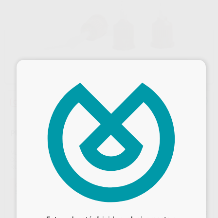
×
Oferta
PUNTAS DE MEZCLA ENDO PARA PANAVIA V5
Marca
KURARAY
Contenido
20 unidades
Ref. Proclinic
22519
Ref. fabricante
3629-EU
Oferta
50,24 €
Comprando
1 unidad
te ahorras el
10%
Desbloquea todas tus ventajas
Precio web
Inicia sesión
para disfrutar de todos