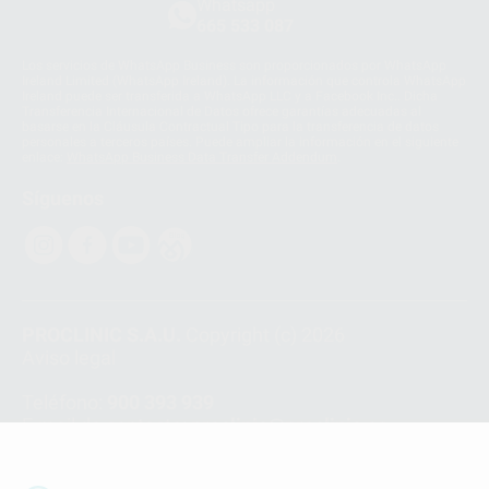
Whatsapp
665 533 087
Los servicios de WhatsApp Business son proporcionados por WhatsApp
Ireland Limited (WhatsApp Ireland). La información que controla WhatsApp
Ireland puede ser transferida a WhatsApp LLC y a Facebook Inc.. Dicha
Transferencia Internacional de Datos ofrece garantías adecuadas al
basarse en la Cláusula Contractual Tipo para la transferencia de datos
personales a terceros países. Puede ampliar la información en el siguiente
enlace:
WhatsApp Business Data Transfer Addendum
.
Síguenos
PROCLINIC S.A.U.
Copyright (c) 2026
Aviso legal
Teléfono:
900 393 939
E-mail de contacto:
proclinic@proclinic.es
Condiciones Generales de Contratación
y
Política