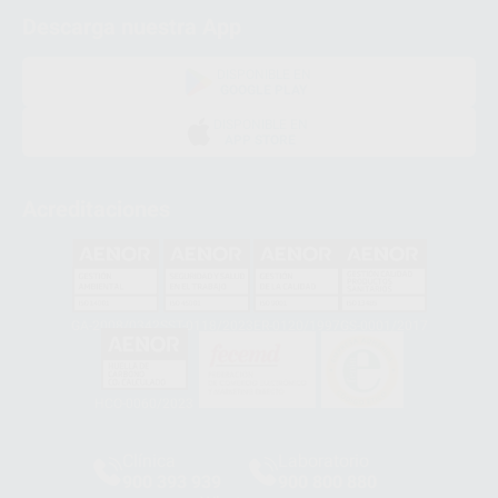
Descarga nuestra App
DISPONIBLE EN
GOOGLE PLAY
DISPONIBLE EN
APP STORE
Acreditaciones
GA-2008/0342
SST-0118/2023
ER-0120/1997
GS-0001/2017
HCO-0060/2023
Clínica
Laboratorio
900 393 939
900 800 880