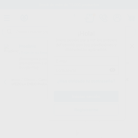
Stock de más de 15.000 productos
¡Hola!
Inicia sesión para ver los precios
del carrito con tus condiciones y
Proclinic
descuentos aplicados.
¿Todavía no tienes nuestra App?
¡Descárgala para ser siempre el primero en conocer nuestras
promociones y descuentos! Disponible en Google Play o App Store.
Google Play
Inicio
/
Clínica
/
Cementos
/
Puntas de mezcla cementos
/
PUNTAS DE
¿Has olvidado tu contraseña?
MEZCLA ENDO PARA PANAVIA V5
Registrarme