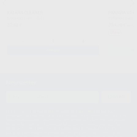
KATANA CLEANER
PANAVIA V5 K
KURARAY
|
Ref. 10043
KURARAY
|
Ref. 
32
334
,58
€
,26
€
369,4
Oferta
-
+
AÑADIR
SE
Newsletter
ENVIAR
Le informamos de que el Responsable del tratamiento de sus Datos
Personales es Proclinic S.A.U.. La Finalidad del tratamiento de sus Datos
Personales es el envío de información comercial. La legitimación para el
envío de la información comercial es su consentimiento prestado. Sus
datos únicamente serán cedidos a empresas vinculadas con Proclinic
S.A.U. que comercialicen productos similares del sector odontológico,
siempre bajo su consentimiento y no habrás cesión internacional de sus