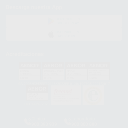
Descarga nuestra App
DISPONIBLE EN
GOOGLE PLAY
DISPONIBLE EN
APP STORE
Acreditaciones
GA-2008/0342
SST-0118/2023
ER-0120/1997
GS-0001/2017
HCO-0060/2023
Clínica
Laboratorio
900 393 939
900 800 880