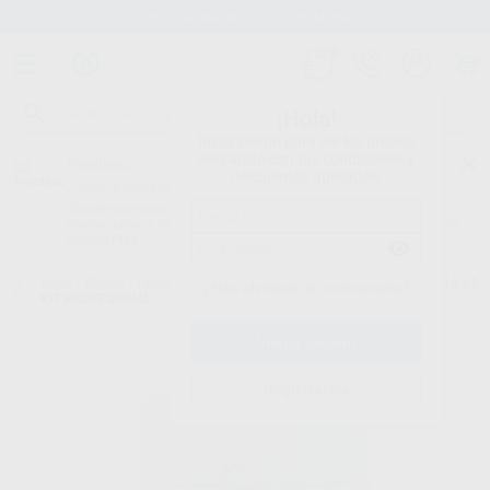
Stock de más de 15.000 productos
¡Hola!
Inicia sesión para ver los precios
del carrito con tus condiciones y
Proclinic
descuentos aplicados.
¿Todavía no tienes nuestra App?
¡Descárgala para ser siempre el primero en conocer nuestras
promociones y descuentos! Disponible en Google Play o App Store.
Google Play
Inicio
/
Clínica
/
Cementos
/
Cementos definitivos de resina
/
PANAVIA V5
¿Has olvidado tu contraseña?
KIT PROFESIONAL
Registrarme