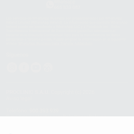
Whatsapp
665 533 087
Los servicios de WhatsApp Business son proporcionados por WhatsApp
Ireland Limited (WhatsApp Ireland). La información que controla WhatsApp
Ireland puede ser transferida a WhatsApp LLC y a Facebook Inc.. Dicha
Transferencia Internacional de Datos ofrece garantías adecuadas al
basarse en la Cláusula Contractual Tipo para la transferencia de datos
personales a terceros países. Puede ampliar la información en el siguiente
enlace:
WhatsApp Business Data Transfer Addendum
.
Síguenos
PROCLINIC S.A.U.
Copyright (c) 2026
Aviso legal
Teléfono:
900 393 939
E-mail de contacto:
proclinic@proclinic.es
Condiciones Generales de Contratación
y
Política