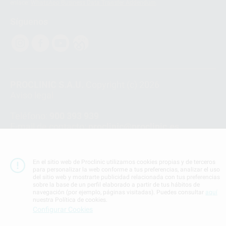
enlace:
WhatsApp Business Data Transfer Addendum
.
Síguenos
PROCLINIC S.A.U.
Copyright (c) 2026
Aviso legal
Teléfono:
900 393 939
E-mail de contacto:
proclinic@proclinic.es
Condiciones Generales de Contratación
y
Política
de privacidad
En el sitio web de Proclinic utilizamos cookies propias y de terceros
Información Corporativa
para personalizar la web conforme a tus preferencias, analizar el uso
del sitio web y mostrarte publicidad relacionada con tus preferencias
Política de Cookies
sobre la base de un perfil elaborado a partir de tus hábitos de
navegación (por ejemplo, páginas visitadas). Puedes consultar
aquí
nuestra Política de cookies.
SUBIR
Configurar Cookies