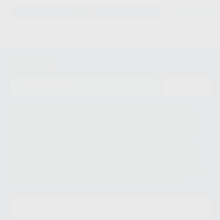
AÑADIR
SE
Newsletter
ENVIAR
Le informamos de que el Responsable del tratamiento de sus Datos
Personales es Proclinic S.A.U.. La Finalidad del tratamiento de sus Datos
Personales es el envío de información comercial. La legitimación para el
envío de la información comercial es su consentimiento prestado. Sus
datos únicamente serán cedidos a empresas vinculadas con Proclinic
S.A.U. que comercialicen productos similares del sector odontológico,
siempre bajo su consentimiento y no habrás cesión internacional de sus
Datos Personales. Podrá ejercitar los derechos de acceso, rectificación,
supresión, limitación y/o oposición al tratamiento de datos, entre otros, a
través de lopd@proclinic.es. Si desea conocer información adicional sobre
el tratamiento de datos personales, acceda a:
Protección de datos
CONTACTO