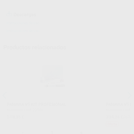
Descargas
Instrucciones de uso
Instrucciones de uso
Productos relacionados
PANAVIA V5 KIT PROFESIONAL
PANAVIA V5 K
KURARAY
|
Ref. 22508
KURARAY
|
Ref. 
518
334
,35
€
,26
€
369,4
Oferta
-
+