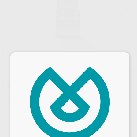
1
/ 2
×
KATANA CLEANER
Marca
KURARAY
Contenido
1 unidad de 4 ml
Ref. Proclinic
10043
Ref. fabricante
3970-EU
Precio web
32
,58
€
34,30 €