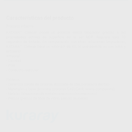
Características del producto
Proclinic informa:
KATANA™ Cleaner posee un potente efecto limpiador gracias a las
propiedades activas de superficie de la sal MDP. Requiere sólo 10
segundos de frotado. En comparación con otras soluciones limpiadoras,
KATANA™ Cleaner tiene un valor pH de 4,5, lo que permite su uso intra y
extraoral:
Intraoral:
- Cavidad
- Pilar
- Conducto radicular
Prótesis:
- Cerámica (óxido de circonio, disilicato de litio, porcelana dental).
- Materiales a base de resina (coronas CAD/CAM, resina compuesta).
- Metales (aleaciones de metales preciosos/no preciosos).
- Pernos (pernos de fibra de vidrio, pernos de metal).