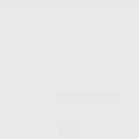
Stock de más de 15.000 productos
¡Hola!
Inicia sesión para ver los precios
del carrito con tus condiciones y
Proclinic
descuentos aplicados.
¿Todavía no tienes nuestra App?
¡Descárgala para ser siempre el primero en conocer nuestras
promociones y descuentos! Disponible en Google Play o App Store.
Google Play
Inicio
/
Clínica
/
Restauración
/
Composites universales
/
KATANA
¿Has olvidado tu contraseña?
CLEANER
Registrarme