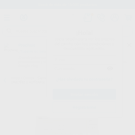
Stock de más de 15.000 productos
¡Hola!
Inicia sesión para ver los precios
del carrito con tus condiciones y
Proclinic
descuentos aplicados.
¿Todavía no tienes nuestra App?
¡Descárgala para ser siempre el primero en conocer nuestras
promociones y descuentos! Disponible en Google Play o App Store.
Google Play
Inicio
/
Clínica
/
Cementos
/
Cementos definitivos de resina
/
RELYX
¿Has olvidado tu contraseña?
UNICEM 2 AUTOMIX
Registrarme