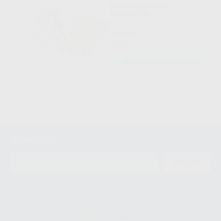
RELYX FIBER POST
REPOSICIÓN
SOLVENTUM
|
Ref. Grupo
149
,48
€
163,91 €
Oferta
SELECCIONAR REFERENCIA
Newsletter
ENVIAR
Le informamos de que el Responsable del tratamiento de sus Datos
Personales es Proclinic S.A.U.. La Finalidad del tratamiento de sus Datos
Personales es el envío de información comercial. La legitimación para el
envío de la información comercial es su consentimiento prestado. Sus
datos únicamente serán cedidos a empresas vinculadas con Proclinic
S.A.U. que comercialicen productos similares del sector odontológico,