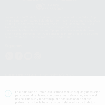
Whatsapp
665 533 087
Los servicios de WhatsApp Business son proporcionados por WhatsApp
Ireland Limited (WhatsApp Ireland). La información que controla WhatsApp
Ireland puede ser transferida a WhatsApp LLC y a Facebook Inc.. Dicha
Transferencia Internacional de Datos ofrece garantías adecuadas al
basarse en la Cláusula Contractual Tipo para la transferencia de datos
personales a terceros países. Puede ampliar la información en el siguiente
enlace:
WhatsApp Business Data Transfer Addendum
.
Síguenos
PROCLINIC S.A.U.
Copyright (c) 2026
Aviso legal
Teléfono:
900 393 939
En el sitio web de Proclinic utilizamos cookies propias y de terceros
E-mail de contacto:
proclinic@proclinic.es
para personalizar la web conforme a tus preferencias, analizar el
uso del sitio web y mostrarte publicidad relacionada con tus
preferencias sobre la base de un perfil elaborado a partir de tus
Condiciones Generales de Contratación
y
Política