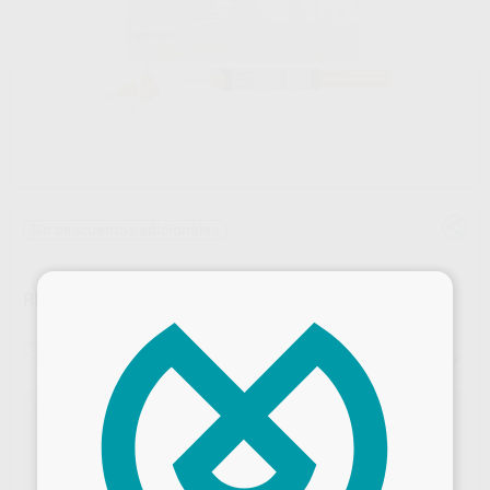
Sin descuentos adicionales
×
RELYX UNICEM 2 AUTOMIX
Marca
SOLVENTUM
Contenido
1 jeringa automix de 8,5 g + 10 puntas mezcladoras estándar + puntas mezcladoras anchas y 5 puntas de elongación
Oferta
103,50 €
Comprando
1 unidad
te ahorras el
37%
2 RelyX™ Unicem 2 + 1 RelyX™ Fiber Post 3D
Compra 2 uds de RelyX™ Unicem 2, GRATIS 1 RelyX™ Fiber Post 3D. El