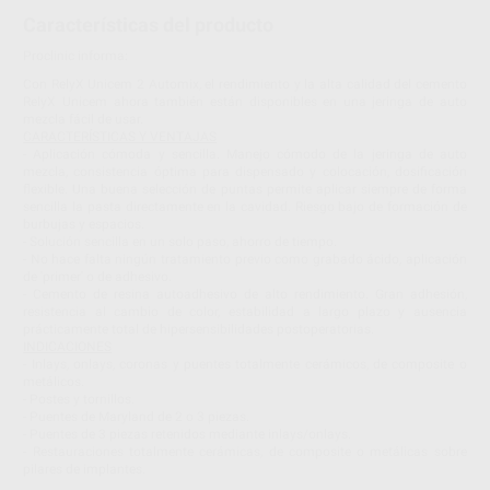
Características del producto
Proclinic informa:
Con RelyX Unicem 2 Automix, el rendimiento y la alta calidad del cemento
RelyX Unicem ahora también están disponibles en una jeringa de auto
mezcla fácil de usar.
CARACTERÍSTICAS Y VENTAJAS
- Aplicación cómoda y sencilla. Manejo cómodo de la jeringa de auto
mezcla, consistencia óptima para dispensado y colocación, dosificación
flexible. Una buena selección de puntas permite aplicar siempre de forma
sencilla la pasta directamente en la cavidad. Riesgo bajo de formación de
burbujas y espacios.
- Solución sencilla en un solo paso, ahorro de tiempo.
- No hace falta ningún tratamiento previo como grabado ácido, aplicación
de 'primer' o de adhesivo.
- Cemento de resina autoadhesivo de alto rendimiento. Gran adhesión,
resistencia al cambio de color, estabilidad a largo plazo y ausencia
prácticamente total de hipersensibilidades postoperatorias.
INDICACIONES
- Inlays, onlays, coronas y puentes totalmente cerámicos, de composite o
metálicos.
- Postes y tornillos.
- Puentes de Maryland de 2 o 3 piezas.
- Puentes de 3 piezas retenidos mediante inlays/onlays.
- Restauraciones totalmente cerámicas, de composite o metálicas sobre
pilares de implantes.