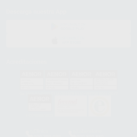
Descarga nuestra App
DISPONIBLE EN
GOOGLE PLAY
DISPONIBLE EN
APP STORE
Acreditaciones
GA-2008/0342
SST-0118/2023
ER-0120/1997
GS-0001/2017
HCO-0060/2023
Clínica
Laboratorio
900 393 939
900 800 880