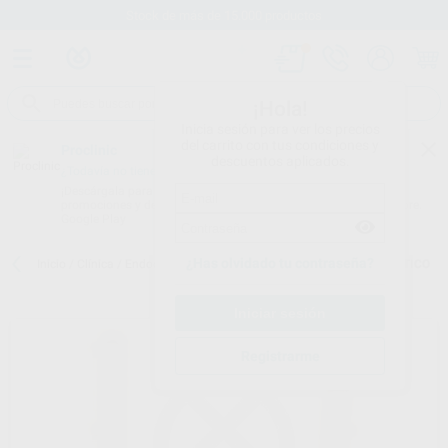
Stock de más de 15.000 productos
¡Hola!
Inicia sesión para ver los precios
del carrito con tus condiciones y
Proclinic
descuentos aplicados.
¿Todavía no tienes nuestra App?
¡Descárgala para ser siempre el primero en conocer nuestras
promociones y descuentos! Disponible en Google Play o App Store.
Google Play
¿Has olvidado tu contraseña?
Inicio
/
Clínica
/
Endodoncia
/
Arcos de young
/
ARCO YOUNG PLASTICO
Registrarme