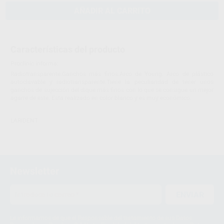
AÑADIR AL CARRITO
Características del producto
Proclinic informa:
Radiotransparente.Ganchos más finos.Arco de Young. Arco de plástico
autoclavable y radiotransparente.Tiene la peculiaridad de tener unos
ganchos de sujección del dique más finos con lo que se consigue un mejor
agarre de este. Esta realizado en color blanco y es muy económico.
LARIDENT
Newsletter
ENVIAR
Le informamos de que el Responsable del tratamiento de sus Datos