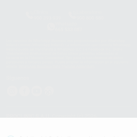
Clínica
Laboratorio
900 393 939
900 800 880
Whatsapp
665 533 087
Los servicios de WhatsApp Business son proporcionados por WhatsApp
Ireland Limited (WhatsApp Ireland). La información que controla WhatsApp
Ireland puede ser transferida a WhatsApp LLC y a Facebook Inc.. Dicha
Transferencia Internacional de Datos ofrece garantías adecuadas al
basarse en la Cláusula Contractual Tipo para la transferencia de datos
personales a terceros países. Puede ampliar la información en el siguiente
enlace:
WhatsApp Business Data Transfer Addendum
.
Síguenos
PROCLINIC S.A.U.
Copyright (c) 2026
Aviso legal
Teléfono:
900 393 939