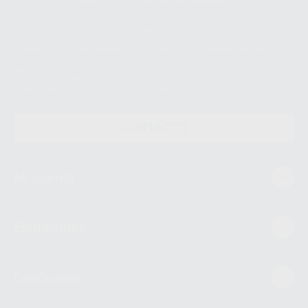
Personales es Proclinic S.A.U.. La Finalidad del tratamiento de sus Datos
Personales es el envío de información comercial. La legitimación para el
envío de la información comercial es su consentimiento prestado. Sus
datos únicamente serán cedidos a empresas vinculadas con Proclinic
S.A.U. que comercialicen productos similares del sector odontológico,
siempre bajo su consentimiento y no habrás cesión internacional de sus
Datos Personales. Podrá ejercitar los derechos de acceso, rectificación,
supresión, limitación y/o oposición al tratamiento de datos, entre otros, a
través de lopd@proclinic.es. Si desea conocer información adicional sobre
el tratamiento de datos personales, acceda a:
Protección de datos
CONTACTO
Mi cuenta
Estudiantes
Conócenos