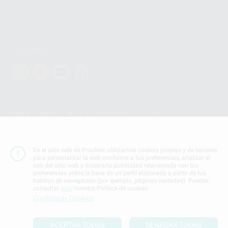
Ireland puede ser transferida a WhatsApp LLC y a Facebook Inc.. Dicha
Transferencia Internacional de Datos ofrece garantías adecuadas al
basarse en la Cláusula Contractual Tipo para la transferencia de datos
personales a terceros países. Puede ampliar la información en el siguiente
enlace:
WhatsApp Business Data Transfer Addendum
.
Síguenos
PROCLINIC S.A.U.
Copyright (c) 2026
Aviso legal
Teléfono:
900 393 939
En el sitio web de Proclinic utilizamos cookies propias y de terceros
E-mail de contacto:
proclinic@proclinic.es
para personalizar la web conforme a tus preferencias, analizar el
uso del sitio web y mostrarte publicidad relacionada con tus
preferencias sobre la base de un perfil elaborado a partir de tus
Condiciones Generales de Contratación
y
Política
hábitos de navegación (por ejemplo, páginas visitadas). Puedes
de privacidad
consultar
aquí
nuestra Política de cookies.
Información Corporativa
Configurar Cookies
Política de Cookies
ACEPTAR TODAS
DENEGAR TODAS