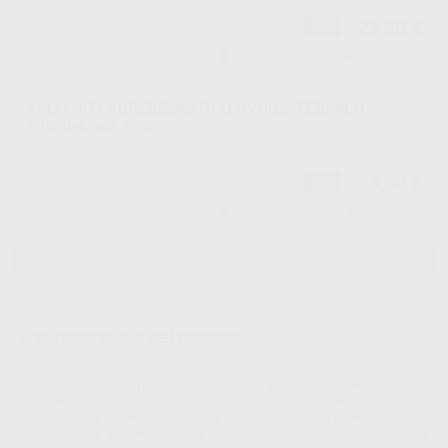
23,50 €
-31%
-
+
ARCO NITI SUPERELASTICO OVOIDE TERMICO
EUROPA INF .020
L5149
Ref. Proclinic
23,50 €
-31%
-
+
AÑADIR AL CARRITO
Características del producto
Proclinic informa:
Aleación de Níquel y Titanio. Arcos térmicos. Material totalmente maleable
a un temperatura por debajo de 5ºC y sus propiedades térmicas consiguen
una activación óptima a 37ºC. Esta característica única permite una fácil
colocación del arco en cualquier maloclusión y la posibilidad de utilizar