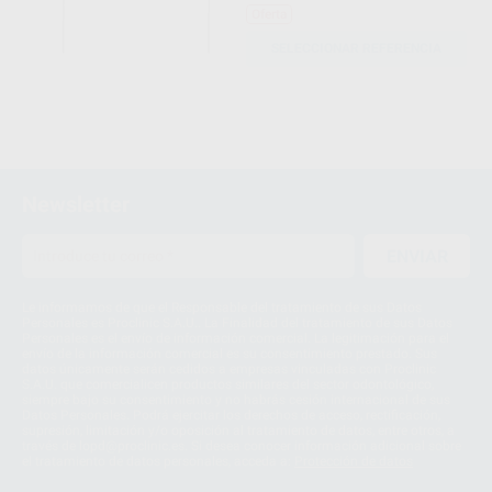
Oferta
SELECCIONAR REFERENCIA
Newsletter
ENVIAR
Le informamos de que el Responsable del tratamiento de sus Datos
Personales es Proclinic S.A.U.. La Finalidad del tratamiento de sus Datos
Personales es el envío de información comercial. La legitimación para el
envío de la información comercial es su consentimiento prestado. Sus
datos únicamente serán cedidos a empresas vinculadas con Proclinic
S.A.U. que comercialicen productos similares del sector odontológico,
siempre bajo su consentimiento y no habrás cesión internacional de sus
Datos Personales. Podrá ejercitar los derechos de acceso, rectificación,
supresión, limitación y/o oposición al tratamiento de datos, entre otros, a
través de lopd@proclinic.es. Si desea conocer información adicional sobre
el tratamiento de datos personales, acceda a:
Protección de datos