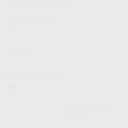
toda la gama de arcos desde el principio del tratamiento para conseguir
una nivelación inicial y una alineación rápida.
Descargas
Información adicional
Productos relacionados
31%
ARCO NITI SUPERELASTICO
OVOIDE TERMICO EUROPA II
RECTANGULAR
PROCLINIC EXPERT
|
Ref. Grupo
30
,48
€
43,95 €