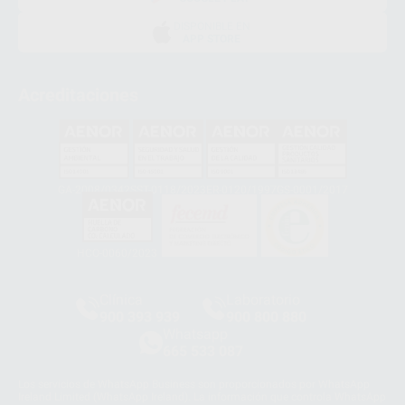
DISPONIBLE EN
APP STORE
Acreditaciones
GA-2008/0342
SST-0118/2023
ER-0120/1997
GS-0001/2017
HCO-0060/2023
Clínica
Laboratorio
900 393 939
900 800 880
Whatsapp
665 533 087
Los servicios de WhatsApp Business son proporcionados por WhatsApp
Ireland Limited (WhatsApp Ireland). La información que controla WhatsApp