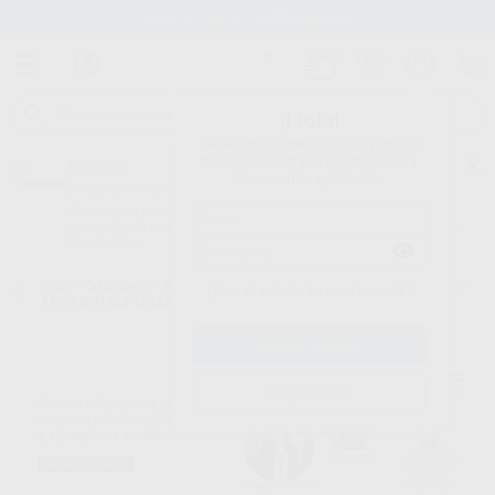
Stock de más de 15.000 productos
¡Hola!
Inicia sesión para ver los precios
del carrito con tus condiciones y
Proclinic
descuentos aplicados.
¿Todavía no tienes nuestra App?
¡Descárgala para ser siempre el primero en conocer nuestras
promociones y descuentos! Disponible en Google Play o App Store.
Google Play
Inicio
/
Ortodoncia
/
Arcos y alambres
/
Arcos de níquel titanio térmico
/
¿Has olvidado tu contraseña?
ARCO NITI SUPERELASTICO OVOIDE TERMICO EUROPA II REDONDO
Registrarme