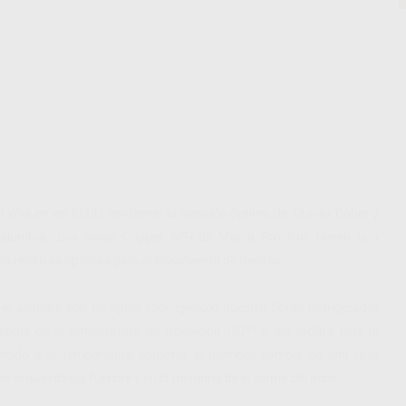
 Wire en los EEUU, contienen la aleación óptima de Titanio, Cobre y
alambre. Los arcos Copper NiTi de Marca Proclinic tienen una
as relativas óptimas para el movimiento de dientes.
 el alambre con un spray (por ejemplo nuestro Spray Refrigerador
bajo de la temperatura de transición (27º) y así facilita más la
ebido a la temperatura corporal, el alambre cambia de una fase
 el nivel de las fuerzas y en la memoria de la forma del arco.