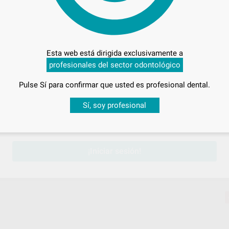
Entrega en 24h
Esta web está dirigida exclusivamente a
profesionales del sector odontológico
Pulse Sí para confirmar que usted es profesional dental.
Desbloquea todas tus ventajas
Sí, soy profesional
sesión
para disfrutar de todos tus
descuentos y condiciones esp
¡Iniciar sesión!