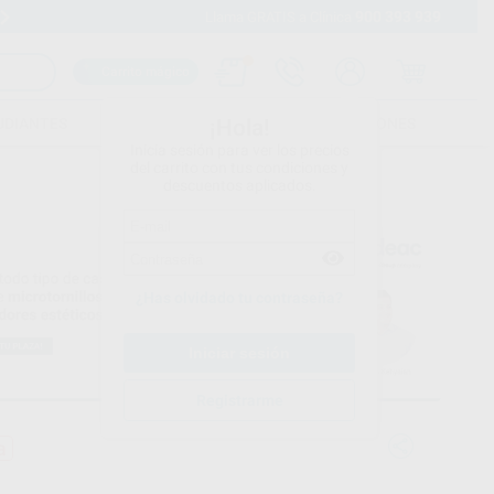
900 393 939
Envíos gratuitos desde 110€
Llama GRATIS a Clínica
Carrito mágico
UDIANTES
FOLLETOS
FORMACIONES
¡Hola!
Inicia sesión para ver los precios
del carrito con tus condiciones y
descuentos aplicados.
¿Has olvidado tu contraseña?
Registrarme
a