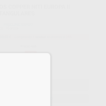
OS COPPER NITI EUROPA II
TANGULARES
PROCLINIC EXPERT
do
10 arcos
33,53 €
Comprando
1 unidad
te ahorras el
25%
Precio web
-25%
¡Mejor oferta!
×
33
,53
€
85 €
o con IVA incluido 36,88 €
ELEGIR MODELO