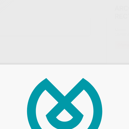
ARC
REC
Marca
Conteni
Oferta
44,
Preci