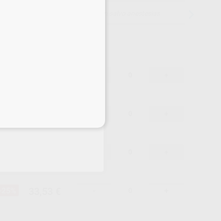
15 días para cambiar de opinión salvo anestesias
33,53 €
-25%
-
+
33,53 €
-25%
-
+
eciales
33,53 €
-25%
-
+
33,53 €
-25%
-
+