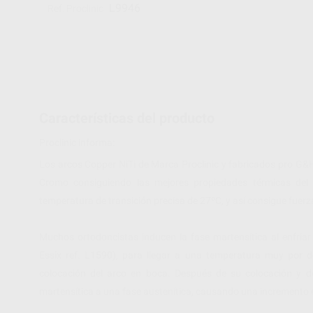
L9946
Ref. Proclinic
Características del producto
Proclinic informa:
Los arcos Copper NiTi de Marca Proclinic y fabricados pro G&H
Cromo consiguiendo las mejores propiedades térmicas del 
temperatura de transición precisa de 27ºC, y así consigue fuerz
Muchos ortodoncistas inducen la fase martensítica al enfriar
Essix ref. L1590), para llegar a una temperatura muy por de
colocación del arco en boca. Después de su colocación y d
martensítica a una fase austenítica, causando una incremento en