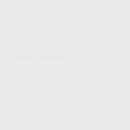
*Productos compatibles con la técnica Damon
Productos relacionados
PROCLINIC EX
Ref. 
ARCOS COPPER NITI
EUROPA II REDONDO
Envase 10 arcos
26
,21
€
35,45 €
Oferta
SELECCIONAR REFERENCIA