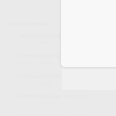
Envíos gratuitos desde 110€
Elige un modelo
COPPER NITI EFII INF .014X.025*
L9925
Ref. Proclinic
COPPER NITI EFII INF .016X.016
Inicia 
L9926
Ref. Proclinic
COPPER NITI EFII INF .016X.022
L9927
Ref. Proclinic
COPPER NITI EFII INF .016X.025*
L9928
Ref. Proclinic