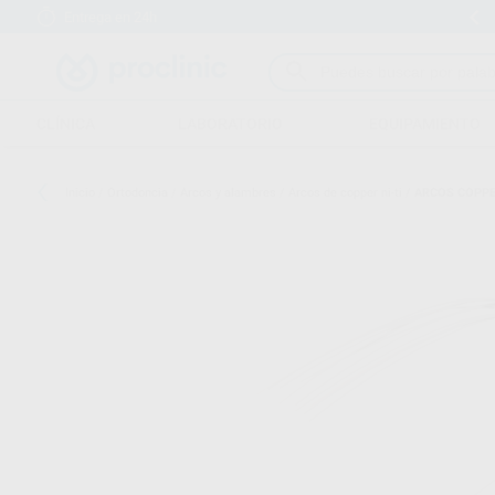
Entrega en 24h
15 días para cambiar de opinión
CLÍNICA
LABORATORIO
EQUIPAMIENTO
Inicio
/
Ortodoncia
/
Arcos y alambres
/
Arcos de copper ni-ti
/
ARCOS COPPER