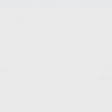
Stock de más de 15.000 productos
ORTODONCIA
CAD/CAM
EST
 NITI EUROPA II RECTANGULARES
Ofert