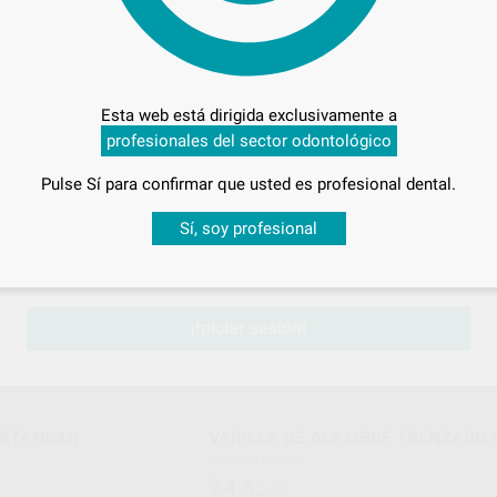
OPA II CON DIMPLE
ARCOS INITIALLOY
Envase 10 unidades
45
,97
€
€
Esta web está dirigida exclusivamente a
profesionales del sector odontológico
ONAR REFERENCIA
SELECCIONAR REFERENCIA
Pulse Sí para confirmar que usted es profesional dental.
PROCLINIC EXPERT
PROCLINIC EXP
Ref. Grupo
Ref. Gr
Desbloquea todas tus ventajas
Sí, soy profesional
sesión
para disfrutar de todos tus
descuentos y condiciones esp
¡Iniciar sesión!
ESTANDAR
VARILLA DE ALAMBRE TRENZADO 
Tubo 10 varillas
24
,65
€