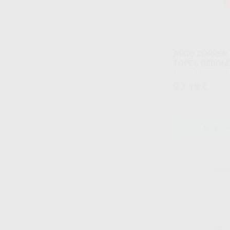
ARCO COPPER 
TOPES REDON
Envase 10 unidades
92
,18
€
SELECCI