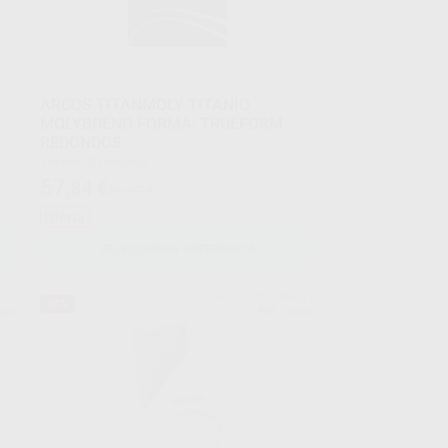
ARCOS TITANMOLY TITANIO
MOLYBDENO FORMA: TRUEFORM
REDONDOS
Envase 10 Unidades
57
,84
€
63,92 €
Oferta
SELECCIONAR REFERENCIA
ICS
PROCLINIC EXPERT
34%
upo
Ref. Grupo