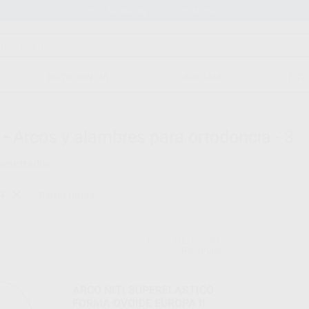
Stock de más de 15.000 productos
ORTODONCIA
CAD/CAM
EST
 -
Arcos y alambres para ortodoncia - 3
ncontrados
S
Borrar filtros
PROCLINIC EXPERT
Ref. Grupo
ARCO NITI SUPERELASTICO
FORMA OVOIDE EUROPA II