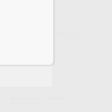
ARCOS BIOSTARTER
Bolsa 10 unidades
74
,15
€
SELECCIONAR REFERENCIA
ERT
ADITEK
upo
Ref. Grupo
eciales
6H
ARCO COPPER NITI UNIVERSAL
RECTANGULAR
Envase 10 unidades