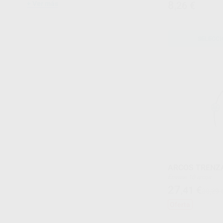
8
Ver más
,26
€
SELECCI
ARCOS TRENZA
Envase 10 arcos
27
,41
€
30,29 
Oferta