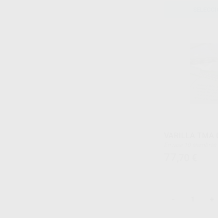
SELECCI
VARILLA TMA 
Envase 10 alamb
77
,70
€
-
+