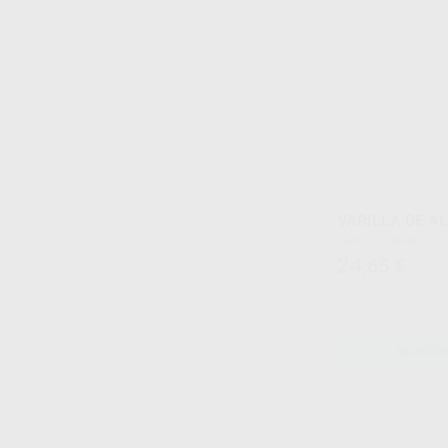
VARILLA DE A
Tubo 10 varillas
24
,65
€
SELECCI