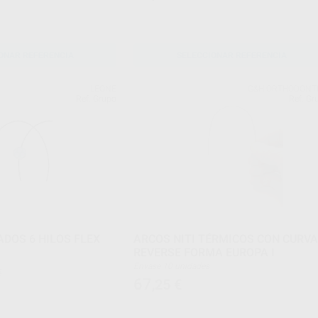
ONAR REFERENCIA
SELECCIONAR REFERENCIA
LEONE
G&H ORTHODONT
Ref. Grupo
Ref. Gr
DOS 6 HILOS FLEX
ARCOS NITI TÉRMICOS CON CURV
REVERSE FORMA EUROPA I
Envase 10 unidades
€
67
,25
€