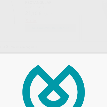
RECTANGULAR
Bolsa 10 arcos
21
,15
€
32,69 €
Oferta
SELECCIONAR REFERENCIA
ina 3
Volver a la página 1
PROCLINIC EXPERT
GC ORTHODONT
Ref. Grupo
Ref. Gr