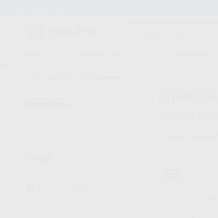
Entrega en 24h
15 días para cambiar de opinión
CLÍNICA
LABORATORIO
EQUIPAMIENTO
Inicio
/
Ortodoncia
/
Arcos y alambres
Ortodoncia
Promociones
130
productos e
VER SOLO OFERTAS
(73)
VER SOLO OUTLET
(6)
ARCOS Y ALAMBRE
Familia
35%
ARCOS Y ALAMBRES
(130)
ACCESORIOS PARA ALIGNERS
(7)
ADHESIVOS
(101)