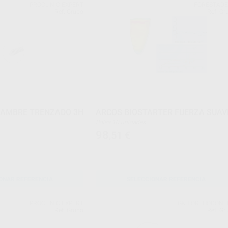
PROCLINIC EXPERT
FORESTAD
Ref. Grupo
Ref. Gr
LAMBRE TRENZADO 3H
ARCOS BIOSTARTER FUERZA SUAV
Bolsa 10 unidades
98
,51
€
ONAR REFERENCIA
SELECCIONAR REFERENCIA
PROCLINIC EXPERT
G&H ORTHODONT
Ref. Grupo
Ref. Gr