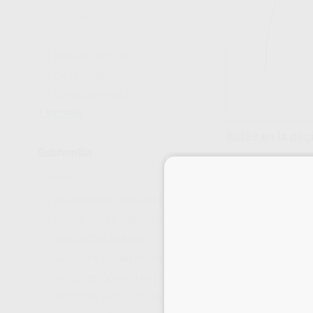
APARATOS FUNCIONALES
(73)
BANDAS
(28)
BRACKETS
(153)
CAJAS
(28)
CEFALOMETRÍA
(2)
Ver más
Estás en la pág
Subfamilia
ACCESORIOS PARA ARCOS
(3)
ARCOS ACERO ESTÉTICOS
(7)
ARCOS CON ASAS
(8)
ARCOS DE ACERO INOXIDABLE
(12)
ARCOS DE COPPER NI-TI
(10)
ARCOS DE NÍQUEL TITANIO
(30)