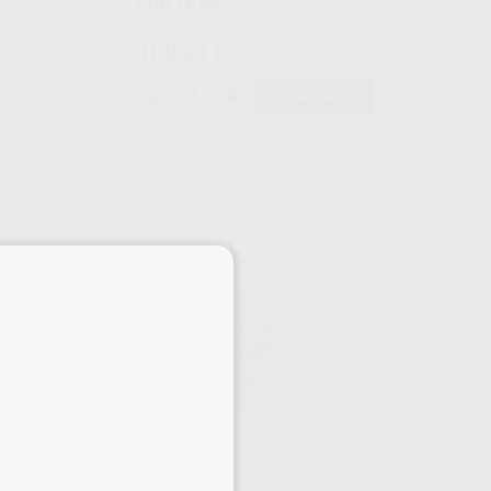
CON TAPA
Caja 1 unidad
109
,24
€
-
+
AÑADIR
×
ICS
FORESTADENT
upo
Ref. Grupo