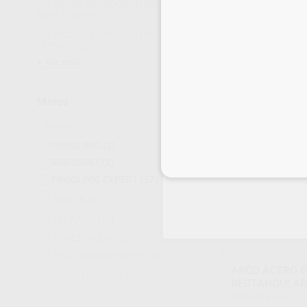
ARCO NITI EUR
ARCOS DE NÍQUEL TITANIO
ESTÉTICOS
(9)
RECTANGULAR
Bolsa 10 arcos
ARCOS DE NÍQUEL TITANIO
47
,73
€
TÉRMICO
(20)
52,75 
Ver más
Oferta
SELECCI
Marca
PROCLINIC
(2)
BESTDENT
(2)
Inicia 
PROCLINIC EXPERT
(57)
ADITEK
(6)
FLEXARCH
(3)
FORESTADENT
(3)
G&H ORTHODONTICS
(46)
ARCO ACERO 
GC ORTHODONTICS
(2)
RECTANGULAR
LEONE
(8)
Bolsa 10 arcos