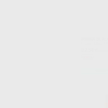
BOBINA DE A
Envase 1 bobina 9 
32
,58
€
34,29 
Oferta
SELECCI