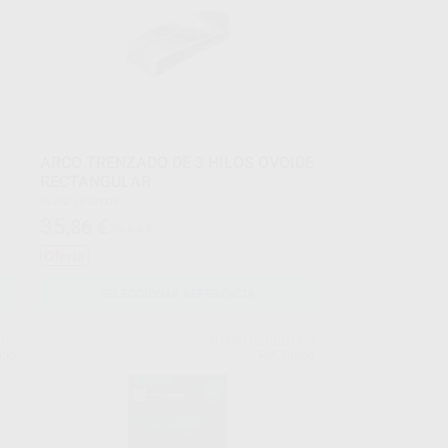
A
ARCO TRENZADO DE 3 HILOS OVOIDE
RECTANGULAR
Bolsa 10 arcos
35
,86
€
39,64 €
Oferta
SELECCIONAR REFERENCIA
ICS
G&H ORTHODONTICS
upo
Ref. Grupo