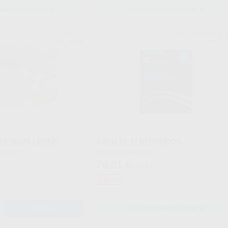
ONAR REFERENCIA
SELECCIONAR REFERENCIA
LEONE
G&H ORTHODONT
Ref. L9526
Ref. Gr
017X025 LEONE
ARCO NI-TI REDONDOS
res de 35 cm
Envase 25 unidades
76
,31
€
84,35 €
Oferta
AÑADIR
SELECCIONAR REFERENCIA