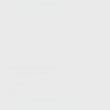
SELECCIONAR REFERENCIA
ICS
FLEXARCH
upo
Ref. Grupo
ARCOS PREFORMADOS NITI
FLEXARCH REDONDO
Bolsa 10 arcos.
25
,29
€
27,95 €
Oferta
SELECCIONAR REFERENCIA