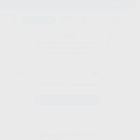
900 393 939
Envíos gratuitos desde 110€
Llama GRATIS a Clínica
Carrito mágico
UDIANTES
FOLLETOS
FORMACIONES
¡Hola!
Inicia sesión para ver los precios
del carrito con tus condiciones y
descuentos aplicados.
Ordenar por
¿Has olvidado tu contraseña?
BESTDENT
Registrarme
Ref. L8935
ORGANIZADOR DE ARCOS