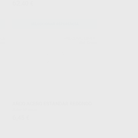
62
,40
€
SELECCIONAR REFERENCIA
ICS
PROCLINIC EXPERT
upo
Ref. Grupo
A
ARCO ACERO ESTANDAR REDONDO
Bolsa 10 arcos
6
,45
€