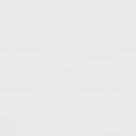
LAMBRE TRENZADO 3H
ARCOS NITI TÉRMICOS CON CURV
REVERSE FORMA EUROPA II
m
Envase 10 arcos
€
67
,25
€
ONAR REFERENCIA
SELECCIONAR REFERENCIA
ADITEK
G&H ORTHODONT
Ref. Grupo
Ref. Gr