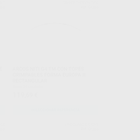
ENT
G&H ORTHODONTICS
upo
Ref. Grupo
E
ARCOS NITI G4 TM CON TOPES
CRIMPABLES FORMA EUROPA II
RECTANGULAR
Bolsa 25 unidades
119
,69
€
SELECCIONAR REFERENCIA
ICS
PROCLINIC EXPERT
upo
Ref. Grupo