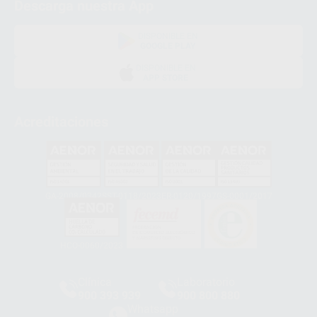
Descarga nuestra App
DISPONIBLE EN
GOOGLE PLAY
DISPONIBLE EN
APP STORE
Acreditaciones
GA-2008/0342
SST-0118/2023
ER-0120/1997
GS-0001/2017
HCO-0060/2023
Clínica
Laboratorio
900 393 939
900 800 880
Whatsapp