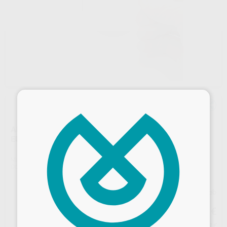
×
ARCOS NITI TÉRMICOS CON CURVA REVERSE FORMA
EUROPA I
Marca
G&H ORTHODONTICS
Contenido
10 unidades
Precio web
67
,25
€
70,79 €
Precio con IVA incluido 73,98 €