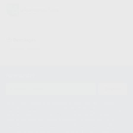
Descargas
Información adicional
Newsletter
ENVIAR
Le informamos de que el Responsable del tratamiento de sus Datos
Personales es Proclinic S.A.U.. La Finalidad del tratamiento de sus Datos
Personales es el envío de información comercial. La legitimación para el
envío de la información comercial es su consentimiento prestado. Sus
datos únicamente serán cedidos a empresas vinculadas con Proclinic
S.A.U. que comercialicen productos similares del sector odontológico,
siempre bajo su consentimiento y no habrás cesión internacional de sus
Datos Personales. Podrá ejercitar los derechos de acceso, rectificación,