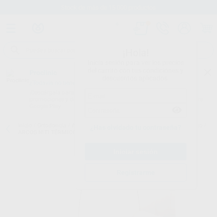
Stock de más de 15.000 productos
¡Hola!
Inicia sesión para ver los precios
del carrito con tus condiciones y
Proclinic
descuentos aplicados.
¿Todavía no tienes nuestra App?
¡Descárgala para ser siempre el primero en conocer nuestras
promociones y descuentos! Disponible en Google Play o App Store.
Google Play
Inicio
/
Ortodoncia
/
Arcos y alambres
/
Arcos de níquel titanio térmico
/
¿Has olvidado tu contraseña?
ARCOS NITI TÉRMICOS CON CURVA REVERSE FORMA EUROPA I
Registrarme