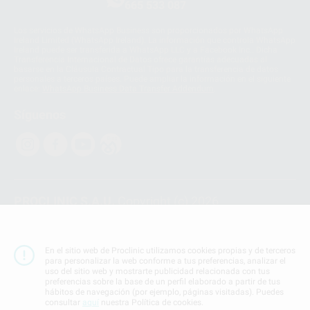
665 533 087
Los servicios de WhatsApp Business son proporcionados por WhatsApp
Ireland Limited (WhatsApp Ireland). La información que controla WhatsApp
Ireland puede ser transferida a WhatsApp LLC y a Facebook Inc.. Dicha
Transferencia Internacional de Datos ofrece garantías adecuadas al
basarse en la Cláusula Contractual Tipo para la transferencia de datos
personales a terceros países. Puede ampliar la información en el siguiente
enlace:
WhatsApp Business Data Transfer Addendum
.
Síguenos
PROCLINIC S.A.U.
Copyright (c) 2026
Aviso legal
Teléfono:
900 393 939
En el sitio web de Proclinic utilizamos cookies propias y de terceros
E-mail de contacto:
proclinic@proclinic.es
para personalizar la web conforme a tus preferencias, analizar el
uso del sitio web y mostrarte publicidad relacionada con tus
preferencias sobre la base de un perfil elaborado a partir de tus
Condiciones Generales de Contratación
y
Política
hábitos de navegación (por ejemplo, páginas visitadas). Puedes
de privacidad
consultar
aquí
nuestra Política de cookies.