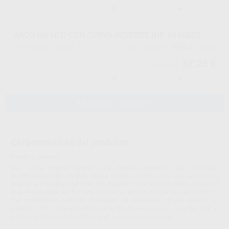
-
+
ARCO M5 NITI CON CURVA REVERSE INF. 019X025
L5449
M5RCL1925P
Ref. Proclinic
Ref. fabricante
67,25 €
70,79 €
-
+
AÑADIR AL CARRITO
Características del producto
Proclinic informa:
Con curva reverse provee una fuerza excelente para conseguir
modificaciones de mordida rápida y eficientemente, mientras también se
mejora la integridad del arco. M5 Heaters™ son arcos térmicos activados
que se convierten en blandos cuando se enfrían por debajo de los 20° C.
Las propiedades térmicas consiguen su activación óptima cuando se
alcanza 37ºC (temperatura corporal). Esta característica única permite la
unión con el bracket simplificada en cualquier maloclusión.