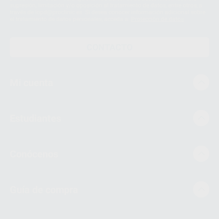
supresión, limitación y/o oposición al tratamiento de datos, entre otros, a
través de lopd@proclinic.es. Si desea conocer información adicional sobre
el tratamiento de datos personales, acceda a:
Protección de datos
CONTACTO
Mi cuenta
Estudiantes
Conócenos
Guía de compra