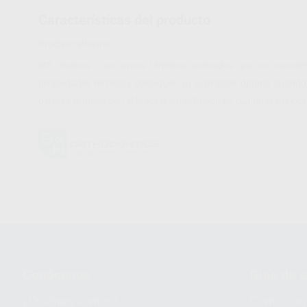
Características del producto
Proclinic informa:
M5 Heaters™ son arcos térmicos activados que se conviert
propiedades térmicas consiguen su activación óptima cuando s
permite la unión con el bracket simplificada en cualquier malocl
Conócenos
Guía de 
¿Quiénes somos?
Cómo com