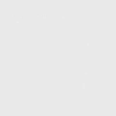
Entrega en 24h
15 días para cambiar de opinión
CLÍNICA
LABORATORIO
EQUIPAMIENTO
Inicio
/
Ortodoncia
/
Arcos y alambres
/
Arcos de níquel titanio térmico
/
ARC