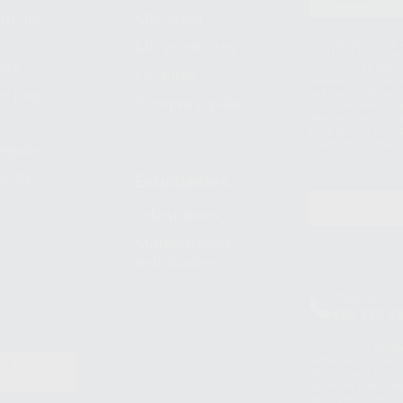
to del
Mis listas
Le informamos de q
Mis productos
S.A.U.. La Finalida
nes
comercial. La legit
Facturas
prestado. Sus dato
e pago
que comercialicen p
Compra rápida
consentimiento y no
derechos de acceso,
entre otros, a trav
tratamiento de dat
legales
pida
Estudiantes
Odontobook
Material para
estudiantes
Clínica
900 393 9
Los servicios de W
(WhatsApp Ireland)
EN
WhatsApp LLC y a F
E
garantías adecuadas
datos personales a 