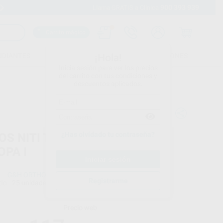
900 393 939
Envíos gratuitos desde 110€
Llama GRATIS a Clínica
Carrito mágico
UDIANTES
FOLLETOS
FORMACIONES
¡Hola!
Inicia sesión para ver los precios
del carrito con tus condiciones y
descuentos aplicados.
¿Has olvidado tu contraseña?
OS NITI TÉRMICO FORMA
OPA I
G&H ORTHODONTICS
Registrarme
do
25 unidades
Precio web