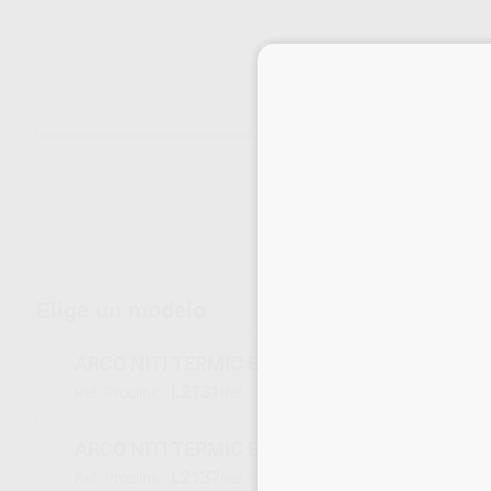
Envíos gratuitos desde 110€
Elige un modelo
ARCO NITI TERMIC EUROP I INF 021X025
L2131
M5EFL2125P
Ref. Proclinic
Ref. fabricante
ARCO NITI TERMIC EUROP I SUP 018X018
L2137
M5EFU1818P
Ref. Proclinic
Ref. fabricante