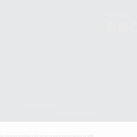
WhatsApp Busines
Síguenos
Teléfono:
900 393 939
Co
pr
E-mail de contacto:
proclinic@proclinic.es
In
Po
mos cookies propias y de terceros para personalizar la web