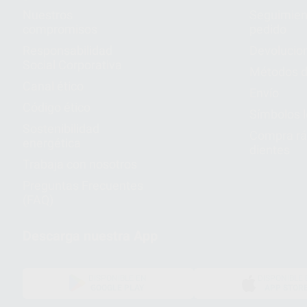
Nuestros
Seguimien
compromisos
pedido
Responsabilidad
Devolucio
Social Corporativa
Métodos d
Canal ético
Envío
Código ético
Símbolos 
Sostenibilidad
Compra rá
energética
dientes
Trabaja con nosotros
Preguntas Frecuentes
(FAQ)
Descarga nuestra App
DISPONIBLE EN
DISPONIBLE 
GOOGLE PLAY
APP STOR