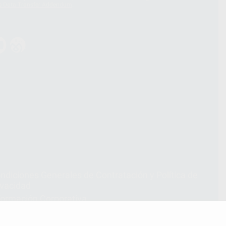
s Data Transfer Addendum
.
ndiciones Generales de Contratación
y
Política de
ivacidad
formación Corporativa
lítica de Cookies