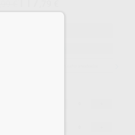
117
,79
€
,99 €
Precio con IVA incluido 129,57 €
×
ELEGIR MODELO
15 días para cambiar de opinión salvo anestesias
123,99 €
-
+
117,79 €
123,99 €
-
+
117,79 €