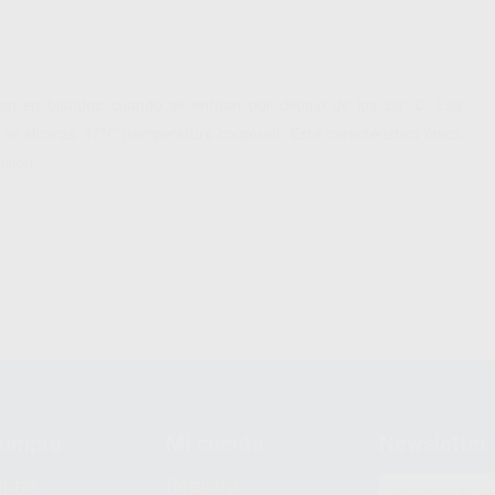
en en blandos cuando se enfrían por debajo de los 20° C. Las
e alcanza 37ºC (temperatura corporal). Esta característica única
usión.
compra
Mi cuenta
Newsletter
prar
Registro