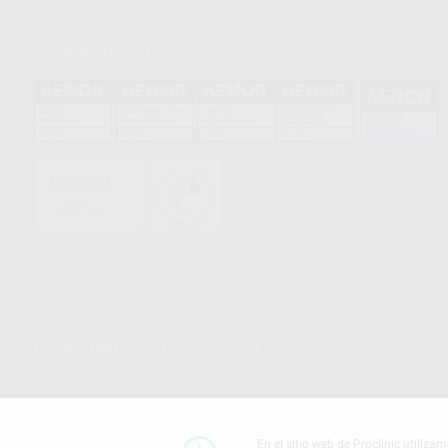
Acreditaciones
HCO-0060/2023
GA-2008/0342
SST-0118/2023
ER-0120/1997
GS-0001/2017
PROCLINIC S.A.U.
Copyright (c) 2026
Aviso legal
En el sitio web de Proclinic utiliza