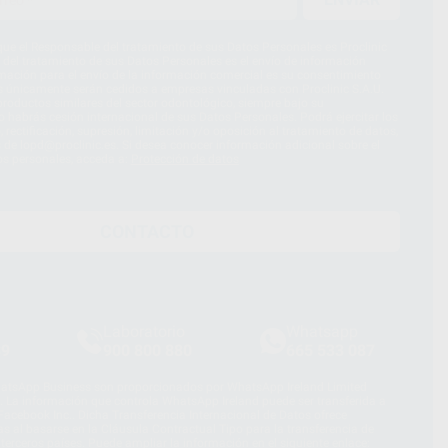
ue el Responsable del tratamiento de sus Datos Personales es Proclinic
d del tratamiento de sus Datos Personales es el envío de información
imación para el envío de la información comercial es su consentimiento
s únicamente serán cedidos a empresas vinculadas con Proclinic S.A.U.
roductos similares del sector odontológico, siempre bajo su
 habrás cesión internacional de sus Datos Personales. Podrá ejercitar los
 rectificación, supresión, limitación y/o oposición al tratamiento de datos,
és de lopd@proclinic.es. Si desea conocer información adicional sobre el
os personales, acceda a:
Protección de datos
CONTACTO
Laboratorio
Whatsapp
39
900 800 880
665 533 087
hatsApp Business son proporcionados por WhatsApp Ireland Limited
. La información que controla WhatsApp Ireland puede ser transferida a
acebook Inc.. Dicha Transferencia Internacional de Datos ofrece
 al basarse en la Cláusula Contractual Tipo para la transferencia de
terceros países. Puede ampliar la información en el siguiente enlace: