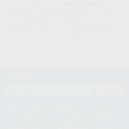
DIMPLE REDONDO
PROCLINIC EXPERT
|
Ref. Grupo
42
,55
€
47,03 €
Oferta
SELECCIONAR REFERENCIA
Newsletter
ENVIAR
Le informamos de que el Responsable del tratamiento de sus Datos
Personales es Proclinic S.A.U.. La Finalidad del tratamiento de sus Datos
Personales es el envío de información comercial. La legitimación para el
envío de la información comercial es su consentimiento prestado. Sus
datos únicamente serán cedidos a empresas vinculadas con Proclinic
S.A.U. que comercialicen productos similares del sector odontológico,
siempre bajo su consentimiento y no habrás cesión internacional de sus