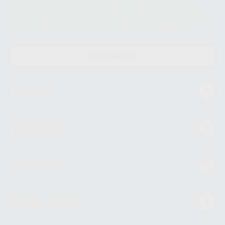
Datos Personales. Podrá ejercitar los derechos de acceso, rectificación,
supresión, limitación y/o oposición al tratamiento de datos, entre otros, a
través de lopd@proclinic.es. Si desea conocer información adicional sobre
el tratamiento de datos personales, acceda a:
Protección de datos
CONTACTO
Mi cuenta
Estudiantes
Conócenos
Guía de compra