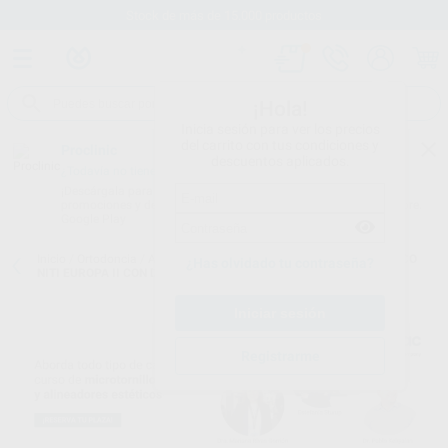
Stock de más de 15.000 productos
¡Hola!
Inicia sesión para ver los precios
del carrito con tus condiciones y
Proclinic
descuentos aplicados.
¿Todavía no tienes nuestra App?
¡Descárgala para ser siempre el primero en conocer nuestras
promociones y descuentos! Disponible en Google Play o App Store.
Google Play
Inicio
/
Ortodoncia
/
Arcos y alambres
/
Arcos de níquel titanio
/
ARCO
¿Has olvidado tu contraseña?
NITI EUROPA II CON DIMPLE RECTANGULAR
Registrarme