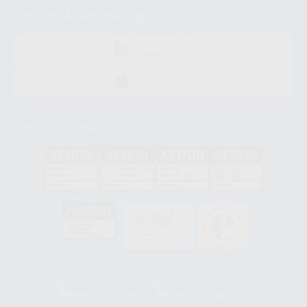
Descarga nuestra App
DISPONIBLE EN
GOOGLE PLAY
DISPONIBLE EN
APP STORE
Acreditaciones
GA-2008/0342
SST-0118/2023
ER-0120/1997
GS-0001/2017
HCO-0060/2023
Clínica
Laboratorio
900 393 939
900 800 880