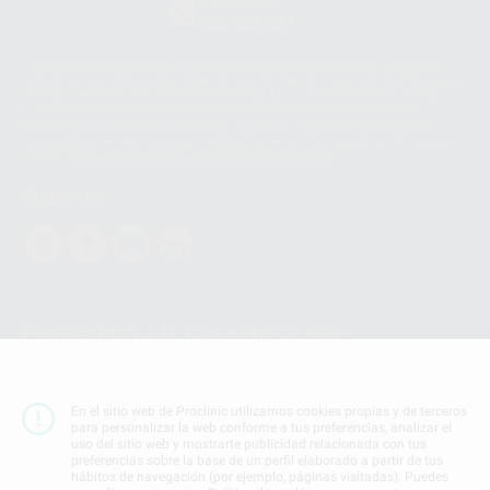
Whatsapp
665 533 087
Los servicios de WhatsApp Business son proporcionados por WhatsApp
Ireland Limited (WhatsApp Ireland). La información que controla WhatsApp
Ireland puede ser transferida a WhatsApp LLC y a Facebook Inc.. Dicha
Transferencia Internacional de Datos ofrece garantías adecuadas al
basarse en la Cláusula Contractual Tipo para la transferencia de datos
personales a terceros países. Puede ampliar la información en el siguiente
enlace:
WhatsApp Business Data Transfer Addendum
.
Síguenos
PROCLINIC S.A.U.
Copyright (c) 2026
Aviso legal
Teléfono:
900 393 939
En el sitio web de Proclinic utilizamos cookies propias y de terceros
E-mail de contacto:
proclinic@proclinic.es
para personalizar la web conforme a tus preferencias, analizar el
uso del sitio web y mostrarte publicidad relacionada con tus
preferencias sobre la base de un perfil elaborado a partir de tus
Condiciones Generales de Contratación
y
Política
hábitos de navegación (por ejemplo, páginas visitadas). Puedes