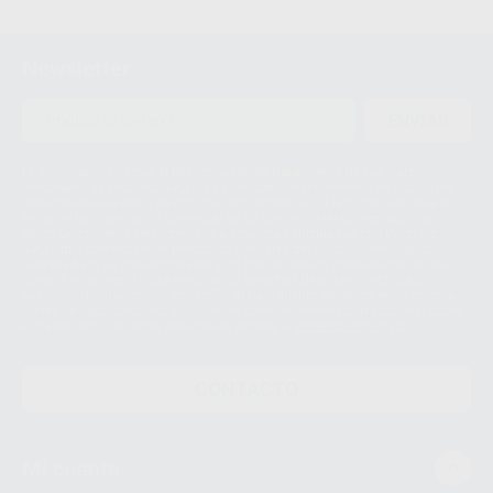
Newsletter
ENVIAR
Le informamos de que el Responsable del tratamiento de sus Datos
Personales es Proclinic S.A.U.. La Finalidad del tratamiento de sus Datos
Personales es el envío de información comercial. La legitimación para el
envío de la información comercial es su consentimiento prestado. Sus
datos únicamente serán cedidos a empresas vinculadas con Proclinic
S.A.U. que comercialicen productos similares del sector odontológico,
siempre bajo su consentimiento y no habrás cesión internacional de sus
Datos Personales. Podrá ejercitar los derechos de acceso, rectificación,
supresión, limitación y/o oposición al tratamiento de datos, entre otros, a
través de lopd@proclinic.es. Si desea conocer información adicional sobre
el tratamiento de datos personales, acceda a:
Protección de datos
CONTACTO
Mi cuenta