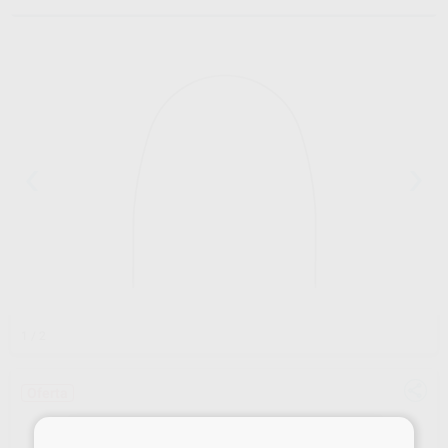
1
/ 2
Oferta
×