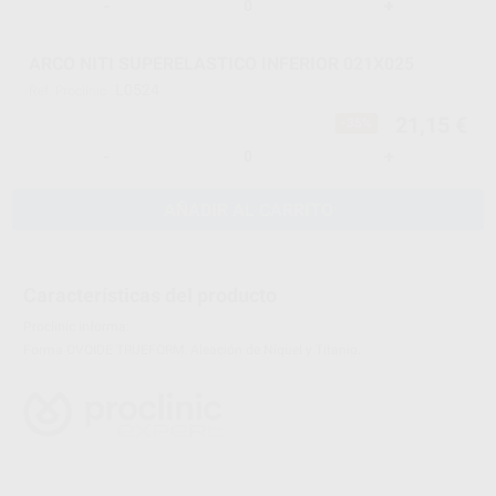
-
+
ARCO NITI SUPERELASTICO INFERIOR 021X025
L0524
Ref. Proclinic
21,15 €
-35%
-
+
AÑADIR AL CARRITO
Características del producto
Proclinic informa:
Forma OVOIDE TRUEFORM. Aleación de Níquel y Titanio.