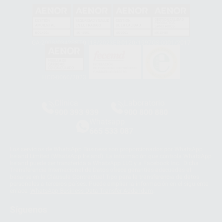
GA-2008/0342
SST-0118/2023
ER-0120/1997
GS-0001/2017
HCO-0060/2023
Clínica
Laboratorio
900 393 939
900 800 880
Whatsapp
665 533 087
Los servicios de WhatsApp Business son proporcionados por WhatsApp
Ireland Limited (WhatsApp Ireland). La información que controla WhatsApp
Ireland puede ser transferida a WhatsApp LLC y a Facebook Inc.. Dicha
Transferencia Internacional de Datos ofrece garantías adecuadas al
basarse en la Cláusula Contractual Tipo para la transferencia de datos
personales a terceros países. Puede ampliar la información en el siguiente
enlace:
WhatsApp Business Data Transfer Addendum
.
Síguenos