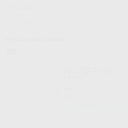
Descargas
Información adicional
Hojas de seguridad
Productos relacionados
35%
ARCO NITI SUPERELASTICO
FORMA OVOIDE TRUEFORM
REDONDO
PROCLINIC EXPERT
|
Ref. Grupo
14
,89
€
22,89 €
Oferta
SELECCIONAR REFERENCIA