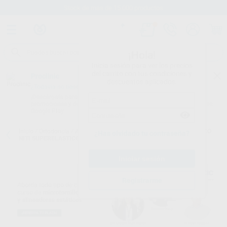
Stock de más de 15.000 productos
¡Hola!
Inicia sesión para ver los precios
del carrito con tus condiciones y
Proclinic
descuentos aplicados.
¿Todavía no tienes nuestra App?
¡Descárgala para ser siempre el primero en conocer nuestras
promociones y descuentos! Disponible en Google Play o App Store.
Google Play
Inicio
/
Ortodoncia
/
Arcos y alambres
/
Arcos de níquel titanio
/
ARCO
¿Has olvidado tu contraseña?
NITI SUPERELASTICO FORMA OVOIDE TRUEFORM RECTANGULAR
Registrarme