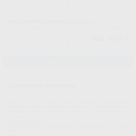
-
+
SPECTRUM TPH COMPULES COLOR A1
3056
60605201
Ref. Proclinic
Ref. fabricante
83,56 €
-31%
-
+
AÑADIR AL CARRITO
Características del producto
Proclinic informa:
Sprectrum TPH3 es un composite híbrido submicrónico, fotopolimerizable
para restauraciones anteriores y posteriores. El composite está pre-
dosificado en compules o presentado en jeringas tradicionales en una
precisa selección de tonalidades VITA.
- Manejo fácil y cremoso.
- Pulido, terminación y brillo superficial mejorado gracias a un nuevo
relleno.
Indicaciones: