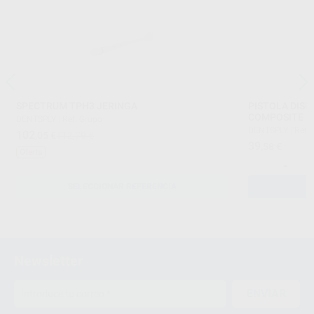
SPECTRUM TPH3 JERINGA
PISTOLA DIS
COMPOSITE
DENTSPLY
|
Ref. Grupo
DENTSPLY
|
Ref.
102
,05
€
112,79 €
39
,58
€
Oferta
-
SELECCIONAR REFERENCIA
Newsletter
ENVIAR