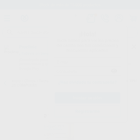
Stock de más de 15.000 productos
¡Hola!
Inicia sesión para ver los precios
del carrito con tus condiciones y
Proclinic
descuentos aplicados.
¿Todavía no tienes nuestra App?
¡Descárgala para ser siempre el primero en conocer nuestras
promociones y descuentos! Disponible en Google Play o App Store.
Google Play
Inicio
/
Clínica
/
Restauración
/
Composites universales
/
SPECTRUM TPH
¿Has olvidado tu contraseña?
20 COMPULES
Registrarme