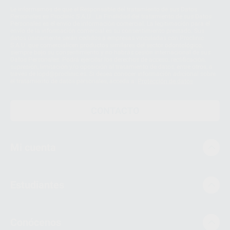
Le informamos de que el Responsable del tratamiento de sus Datos
Personales es Proclinic S.A.U.. La Finalidad del tratamiento de sus Datos
Personales es el envío de información comercial. La legitimación para el
envío de la información comercial es su consentimiento prestado. Sus
datos únicamente serán cedidos a empresas vinculadas con Proclinic
S.A.U. que comercialicen productos similares del sector odontológico,
siempre bajo su consentimiento y no habrás cesión internacional de sus
Datos Personales. Podrá ejercitar los derechos de acceso, rectificación,
supresión, limitación y/o oposición al tratamiento de datos, entre otros, a
través de lopd@proclinic.es. Si desea conocer información adicional sobre
el tratamiento de datos personales, acceda a:
Protección de datos
CONTACTO
Mi cuenta
Estudiantes
Conócenos