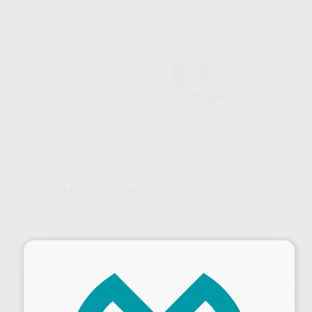
Sin descuentos adicionales
SPECTRUM TPH 20 COMPULES
Marca
DENTSPLY
Contenido
20 cápsulas de 0,25 g
×
Oferta
83,56 €
Comprando
1 unidad
te ahorras el
31%
Precio web
¡Mejor oferta!