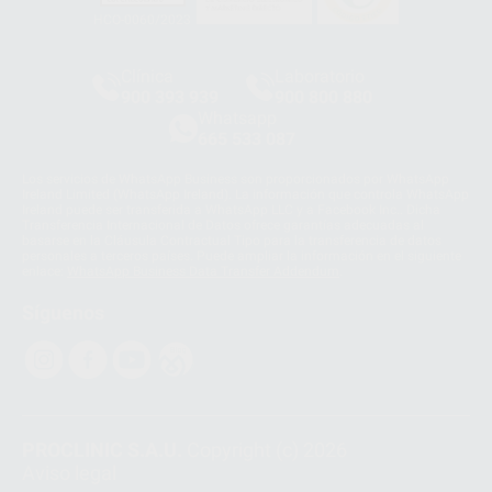
HCO-0060/2023
Clínica
Laboratorio
900 393 939
900 800 880
Whatsapp
665 533 087
Los servicios de WhatsApp Business son proporcionados por WhatsApp
Ireland Limited (WhatsApp Ireland). La información que controla WhatsApp
Ireland puede ser transferida a WhatsApp LLC y a Facebook Inc.. Dicha
Transferencia Internacional de Datos ofrece garantías adecuadas al
basarse en la Cláusula Contractual Tipo para la transferencia de datos
personales a terceros países. Puede ampliar la información en el siguiente
enlace:
WhatsApp Business Data Transfer Addendum
.
Síguenos
PROCLINIC S.A.U.
Copyright (c) 2026
Aviso legal