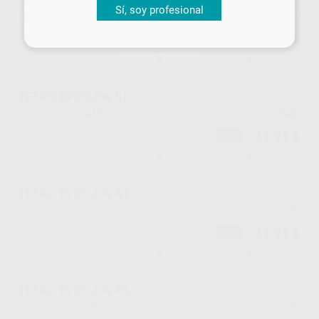
Sí, soy profesional
65501
641361WW
Ref. Proclinic
Ref. fabricante
31,91 €
-30%
-
+
TETRIC EVOFLOW B1
79416
641358WW
Ref. Proclinic
Ref. fabricante
31,91 €
-30%
-
+
TETRIC EVOFLOW A1
9066
595953WW
Ref. Proclinic
Ref. fabricante
31,91 €
-30%
-
+
TETRIC EVOFLOW A2
9067
595954WW
Ref. Proclinic
Ref. fabricante