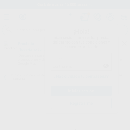
Stock de más de 15.000 productos
¡Hola!
Inicia sesión para ver los precios
del carrito con tus condiciones y
Proclinic
descuentos aplicados.
¿Todavía no tienes nuestra App?
¡Descárgala para ser siempre el primero en conocer nuestras
promociones y descuentos! Disponible en Google Play o App Store.
Google Play
Inicio
/
Clínica
/
Restauración
/
Composites fluidos
/
TETRIC EVOFLOW
¿Has olvidado tu contraseña?
JERINGA
Registrarme