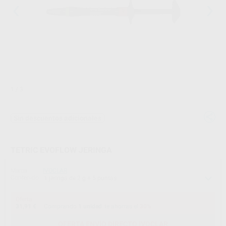
1
/ 3
Sin descuentos adicionales
TETRIC EVOFLOW JERINGA
Marca
IVOCLAR
Contenido
1 jeringa de 2 g + 5 puntas
Oferta
31,91 €
Comprando
1 unidad
te ahorras el
30%
OFERTA ENVÍO DIRECTO IVOCLAR