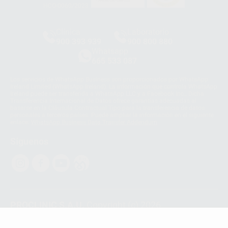
HCO-0060/2023
Clínica
Laboratorio
900 393 939
900 800 880
Whatsapp
665 533 087
Los servicios de WhatsApp Business son proporcionados por WhatsApp
Ireland Limited (WhatsApp Ireland). La información que controla WhatsApp
Ireland puede ser transferida a WhatsApp LLC y a Facebook Inc.. Dicha
Transferencia Internacional de Datos ofrece garantías adecuadas al
basarse en la Cláusula Contractual Tipo para la transferencia de datos
personales a terceros países. Puede ampliar la información en el siguiente
enlace:
WhatsApp Business Data Transfer Addendum
.
Síguenos
PROCLINIC S.A.U.
Copyright (c) 2026
Aviso legal