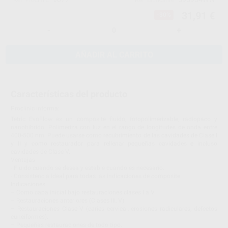
Ref. Proclinic
Ref. fabricante
31,91 €
-30%
-
+
AÑADIR AL CARRITO
Características del producto
Proclinic informa:
Tetric EvoFlow es un composite fluido, fotopolimerizable, radiopaco y
nanohíbrido. Polimeriza con luz en el rango de longitudes de onda entre
400-500 nm. Puede usarse como recubrimiento de las cavidades de Clase I
y II y como restaurador para rellenar pequeñas cavidades e incluso
cavidades de Clase V.
Ventajas
- Fluido cuando se desea y estable cuando es necesario.
- Consistencia ideal para todas las indicaciones de composite.
Indicaciones
– Como capa inicial bajo restauraciones clases I a V.
– Restauraciones anteriores (Clases III, V).
– Restauraciones Clase V (caries cervical, erosiones radiculares, defectos
cuneiformes).
– Pequeñas restauraciones de todo tipo.