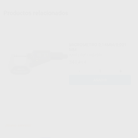
Productos relacionados
MICROMETRO 0,14MM/0,001
MM
IMES
|
Ref. H104991
341
,41
€
-
+
AÑADIR
¡Nuevo servicio!