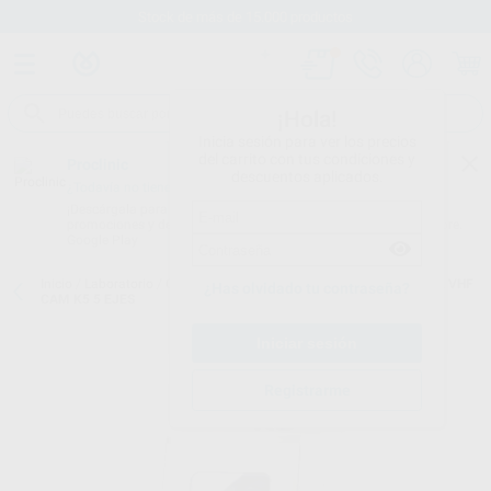
Stock de más de 15.000 productos
¡Hola!
Inicia sesión para ver los precios
del carrito con tus condiciones y
Proclinic
descuentos aplicados.
¿Todavía no tienes nuestra App?
¡Descárgala para ser siempre el primero en conocer nuestras
promociones y descuentos! Disponible en Google Play o App Store.
Google Play
Inicio
/
Laboratorio
/
Cad/cam
/
Fresadoras cad/cam
/
FRESADORA VHF
¿Has olvidado tu contraseña?
CAM K5 5 EJES
Registrarme