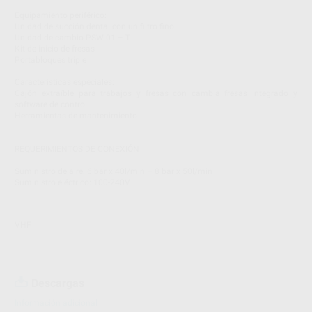
Equipamiento periférico:
Unidad de succión dental con un filtro fino
Unidad de cambio PSW 01 – T
Kit de inicio de fresas
Portabloques triple
Características especiales:
Cajón extraíble para trabajos y fresas con cambia fresas integrado y
software de control.
Herramientas de mantenimiento
REQUERIMIENTOS DE CONEXIÓN
Suministro de aire: 6 bar x 40l/min – 8 bar x 50l/min
Suministro eléctrico: 100-240V
VHF
Descargas
Información adicional