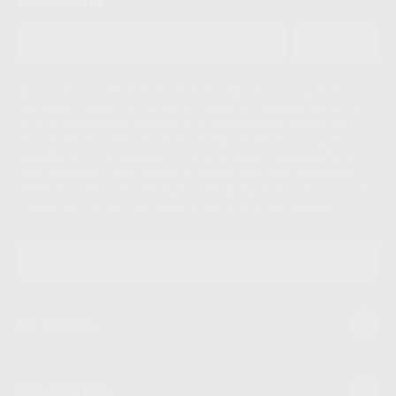
Newsletter
ENVIAR
Le informamos de que el Responsable del tratamiento de sus Datos
Personales es Proclinic S.A.U.. La Finalidad del tratamiento de sus Datos
Personales es el envío de información comercial. La legitimación para el
envío de la información comercial es su consentimiento prestado. Sus
datos únicamente serán cedidos a empresas vinculadas con Proclinic
S.A.U. que comercialicen productos similares del sector odontológico,
siempre bajo su consentimiento y no habrás cesión internacional de sus
Datos Personales. Podrá ejercitar los derechos de acceso, rectificación,
supresión, limitación y/o oposición al tratamiento de datos, entre otros, a
través de lopd@proclinic.es. Si desea conocer información adicional sobre
el tratamiento de datos personales, acceda a:
Protección de datos
CONTACTO
Mi cuenta
Estudiantes