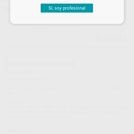
Sí, soy profesional
Elige un modelo
FRESADORA VHF CAM K5 5 EJES
H102849
257323
Ref. Proclinic
Ref. fabricante
26.900,00 €
Características del producto
Proclinic informa:
Aplicación: fresado en seco.
Material: Plásticos, cera, óxido de circonio, composites, CoCr, modelos de
yeso
Indicaciones:
- Coronas, puentes, inlays, onlays, estructuras, coronas telescópicas,
modelos, modelos calcinables, férulas de descarga, barras para implantes,
carillas, guías quirúrgicas, completas, etc
SISTEMA BÁSICO