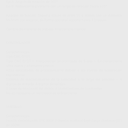
Eje A: Ángulo de rotación de 360º
Eje B: Rodamiento pivotante con un rango de rotación hasta ±35º
Aparato de fijación: Soporta discos de entre 10 a 40mm con un diámetro
98,5mm con escalón, de forma opcional soporta hasta 3 bloques.
Cambio de material de trabajo: Intercambio manual
CONTROLADOR
Características:
Tipo CNC G12T
Tipo CNC G12T – Interpolación sincronizada de 5 ejes – funcionamiento
ultra suave y altamente preciso
Altas velocidades de procesamiento debido a los niveles de aceleración
exponencial
Sistema de mantenimiento de la velocidad a lo largo del proceso – 4
dígitos de entrada, 4 dígitos de salidas
5 fases de finalizado del motor. 4 controladores de cuadrantes
No es necesario un ventilador de enfriamiento
HUESILLO
Características:
Husillo sincronizado SFK 300P. Potencia nominal bajo carga continua (S1)
de 300W.