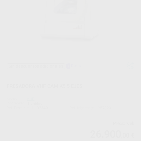
Sin descuentos adicionales
FRESADORA VHF CAM K5 5 EJES
Marca
VHF
Contenido
1 unidad
Ref. Proclinic
H102849
Ref. fabricante
257323
Precio web
26.900
,00
€