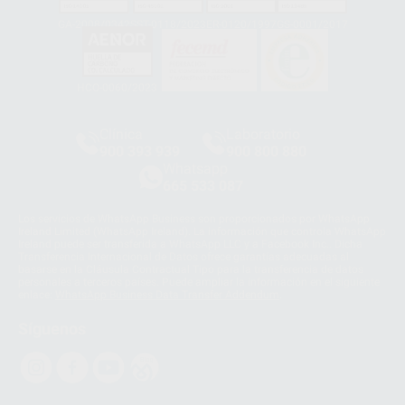
GA-2008/0342
SST-0118/2023
ER-0120/1997
GS-0001/2017
HCO-0060/2023
Clínica
Laboratorio
900 393 939
900 800 880
Whatsapp
665 533 087
Los servicios de WhatsApp Business son proporcionados por WhatsApp
Ireland Limited (WhatsApp Ireland). La información que controla WhatsApp
Ireland puede ser transferida a WhatsApp LLC y a Facebook Inc.. Dicha
Transferencia Internacional de Datos ofrece garantías adecuadas al
basarse en la Cláusula Contractual Tipo para la transferencia de datos
personales a terceros países. Puede ampliar la información en el siguiente
enlace:
WhatsApp Business Data Transfer Addendum
.
Síguenos