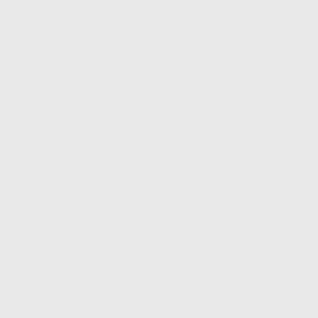
Estructura de aluminio macizo.
Nº de ejes: 5
Posiciones de los ejes principales: 165.5 x 108 x 93 mm
Unidades: Precisos rodamientos de bolas para los tres ejes lineares.
Resolución del motor 1μm.
Railes para guías de precisión 4mm de acero 'rectificado”
Precisión de repetición: ±0.003 mm
Medición de los ejes: Medición de los ajes con una muestra de calibrado.
Compensación automática de los ejes para resultados exactos.
Diseño: Carcasa completamente encapsulada de trabajo. Seguro
automático de cierre frontal durante el proceso de fresado.
Iluminación de cámara de trabajo: Si, con identificación de estado
Dimensiones: 450x530x630 mm
Peso: 88kg.
EJES ROTATORIOS
Características: