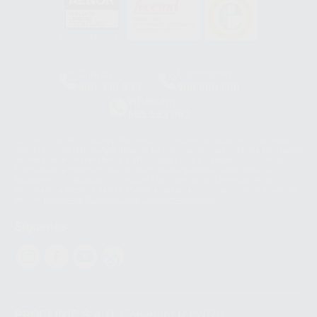
HCO-0060/2023
Clínica
Laboratorio
900 393 939
900 800 880
Whatsapp
665 533 087
Los servicios de WhatsApp Business son proporcionados por WhatsApp
Ireland Limited (WhatsApp Ireland). La información que controla WhatsApp
Ireland puede ser transferida a WhatsApp LLC y a Facebook Inc.. Dicha
Transferencia Internacional de Datos ofrece garantías adecuadas al
basarse en la Cláusula Contractual Tipo para la transferencia de datos
personales a terceros países. Puede ampliar la información en el siguiente
enlace:
WhatsApp Business Data Transfer Addendum
.
Síguenos
PROCLINIC S.A.U.
Copyright (c) 2026