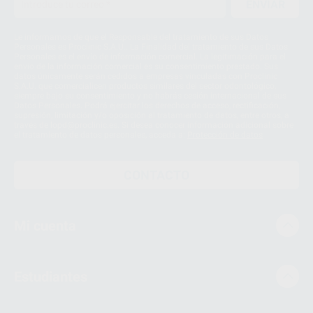
ENVIAR
Le informamos de que el Responsable del tratamiento de sus Datos
Personales es Proclinic S.A.U.. La Finalidad del tratamiento de sus Datos
Personales es el envío de información comercial. La legitimación para el
envío de la información comercial es su consentimiento prestado. Sus
datos únicamente serán cedidos a empresas vinculadas con Proclinic
S.A.U. que comercialicen productos similares del sector odontológico,
siempre bajo su consentimiento y no habrás cesión internacional de sus
Datos Personales. Podrá ejercitar los derechos de acceso, rectificación,
supresión, limitación y/o oposición al tratamiento de datos, entre otros, a
través de lopd@proclinic.es. Si desea conocer información adicional sobre
el tratamiento de datos personales, acceda a:
Protección de datos
CONTACTO
Mi cuenta
Estudiantes