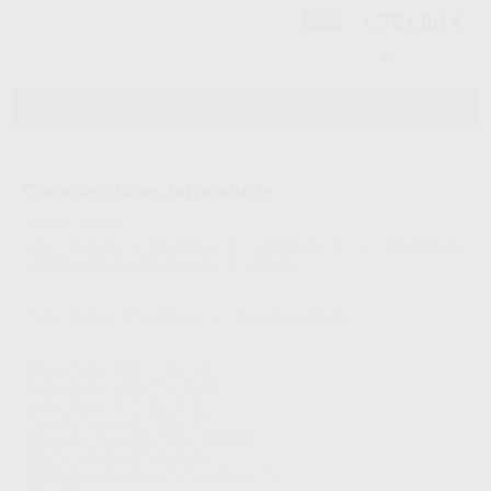
1.751,00 €
-64%
-
+
AÑADIR AL CARRITO
Características del producto
Proclinic informa:
Venta exclusiva a Estudiantes de odontología de las Universidades.
Indispensable adjuntar resguardo de matrícula.
El estuche está compuesto por los siguientes productos:
Turbina Ti-Max Z900 L ( con luz)
Acoplamiento rápido PTL-CL-LED
Contra ángulo 4:1 Ti-Max X15
Pieza de mano recta Ti-Max X65
Micromotor neumático S-Max M205 M4
Estuche metálico de transporte
Botella de aceite lubricante Pana Spray Plus