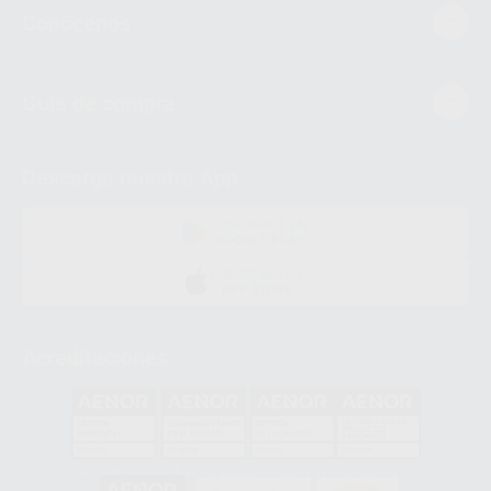
Conócenos
Guía de compra
Descarga nuestra App
DISPONIBLE EN
GOOGLE PLAY
DISPONIBLE EN
APP STORE
Acreditaciones
GA-2008/0342
SST-0118/2023
ER-0120/1997
GS-0001/2017