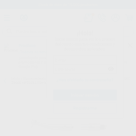
Stock de más de 15.000 productos
¡Hola!
Inicia sesión para ver los precios
del carrito con tus condiciones y
Proclinic
descuentos aplicados.
¿Todavía no tienes nuestra App?
¡Descárgala para ser siempre el primero en conocer nuestras
promociones y descuentos! Disponible en Google Play o App Store.
Google Play
Inicio
/
Equipamiento
/
Estudiantes
/
Universidades grupo 4
/
TOKIO UIC
¿Has olvidado tu contraseña?
Z900L+PTLCLLED+X15+X65+M205
Registrarme