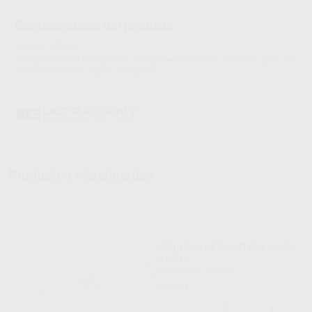
Características del producto
Proclinic informa:
Jeringa desechable de plástico transparente de 1,2 ml con rosca Luer Lock
para una conexión segura de la punta.​
Productos relacionados
JERINGAS DE PLÁSTICO 1,2ML.
(100U.)
ULTRADENT
|
Ref. 45712
62
,60
€
-
+