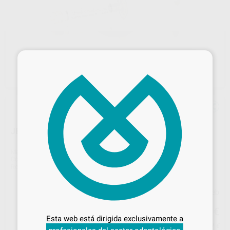
×
JERINGAS DE PLÁSTICO 1,2ML. (20U.)
Marca
ULTRADENT
Contenido
20 unidades
Ref. Proclinic
83132
Ref. fabricante
124
Precio web
Desbloquea todas tus ventajas
14
,72
€
15,50 €
Inicia sesión
para disfrutar de todos
Esta web está dirigida exclusivamente a
tus
descuentos y condiciones
Precio con IVA incluido 17,81 €