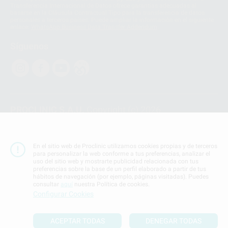
Transferencia Internacional de Datos ofrece garantías adecuadas al
basarse en la Cláusula Contractual Tipo para la transferencia de datos
personales a terceros países. Puede ampliar la información en el siguiente
enlace:
WhatsApp Business Data Transfer Addendum
.
Síguenos
PROCLINIC S.A.U.
Copyright (c) 2026
Aviso legal
Teléfono:
900 393 939
En el sitio web de Proclinic utilizamos cookies propias y de terceros
E-mail de contacto:
proclinic@proclinic.es
para personalizar la web conforme a tus preferencias, analizar el
uso del sitio web y mostrarte publicidad relacionada con tus
preferencias sobre la base de un perfil elaborado a partir de tus
Condiciones Generales de Contratación
y
Política
hábitos de navegación (por ejemplo, páginas visitadas). Puedes
de privacidad
consultar
aquí
nuestra Política de cookies.
Información Corporativa
Configurar Cookies
Política de Cookies
ACEPTAR TODAS
DENEGAR TODAS