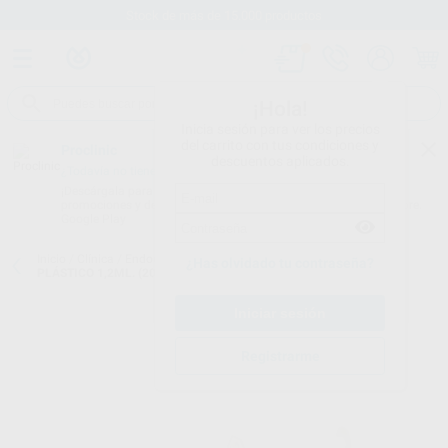
Stock de más de 15.000 productos
¡Hola!
Inicia sesión para ver los precios
del carrito con tus condiciones y
Proclinic
descuentos aplicados.
¿Todavía no tienes nuestra App?
¡Descárgala para ser siempre el primero en conocer nuestras
promociones y descuentos! Disponible en Google Play o App Store.
Google Play
Inicio
/
Clínica
/
Endodoncia
/
Jeringas desechables
/
JERINGAS DE
¿Has olvidado tu contraseña?
PLÁSTICO 1,2ML. (20U.)
Registrarme