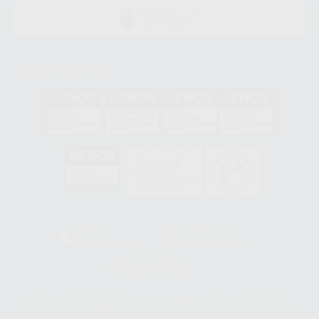
DISPONIBLE EN
APP STORE
Acreditaciones
GA-2008/0342
SST-0118/2023
ER-0120/1997
GS-0001/2017
HCO-0060/2023
Clínica
Laboratorio
900 393 939
900 800 880
Whatsapp
665 533 087
Los servicios de WhatsApp Business son proporcionados por WhatsApp
Ireland Limited (WhatsApp Ireland). La información que controla WhatsApp
Ireland puede ser transferida a WhatsApp LLC y a Facebook Inc.. Dicha