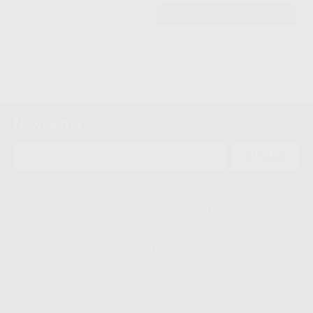
AÑADIR
Newsletter
ENVIAR
Le informamos de que el Responsable del tratamiento de sus Datos
Personales es Proclinic S.A.U.. La Finalidad del tratamiento de sus Datos
Personales es el envío de información comercial. La legitimación para el
envío de la información comercial es su consentimiento prestado. Sus
datos únicamente serán cedidos a empresas vinculadas con Proclinic
S.A.U. que comercialicen productos similares del sector odontológico,
siempre bajo su consentimiento y no habrás cesión internacional de sus
Datos Personales. Podrá ejercitar los derechos de acceso, rectificación,
supresión, limitación y/o oposición al tratamiento de datos, entre otros, a
través de lopd@proclinic.es. Si desea conocer información adicional sobre
el tratamiento de datos personales, acceda a:
Protección de datos