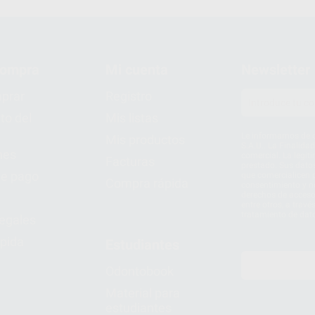
compra
Mi cuenta
Newsletter
prar
Registro
to del
Mis listas
Le informamos de q
Mis productos
S.A.U.. La Finalida
nes
comercial. La legit
Facturas
prestado. Sus dato
e pago
que comercialicen p
Compra rápida
consentimiento y no
derechos de acceso,
entre otros, a trav
tratamiento de dat
legales
pida
Estudiantes
Odontobook
Material para
estudiantes