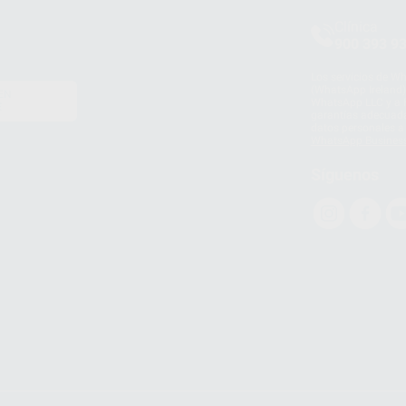
Clínica
900 393 9
Los servicios de W
(WhatsApp Ireland)
EN
WhatsApp LLC y a F
E
garantías adecuadas
datos personales a 
WhatsApp Busines
Síguenos