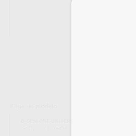
Envíos gratuitos desde 110€
Elige un modelo
G-CEM ONE UNIVERSAL SYSTEM KIT
83754
10037116
Ref. Proclinic
Ref. fabricante