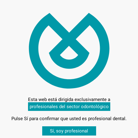
217
Entrega en 24h
Esta web está dirigida exclusivamente a
profesionales del sector odontológico
Pulse Sí para confirmar que usted es profesional dental.
-
Desbloquea todas tus ventajas
Sí, soy profesional