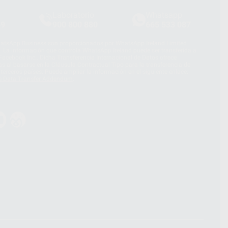
Laboratorio
Whatsapp
39
900 800 880
665 533 087
hatsApp Business son proporcionados por WhatsApp Ireland Limited
. La información que controla WhatsApp Ireland puede ser transferida a
acebook Inc.. Dicha Transferencia Internacional de Datos ofrece
 al basarse en la Cláusula Contractual Tipo para la transferencia de
terceros países. Puede ampliar la información en el siguiente enlace:
s Data Transfer Addendum
.