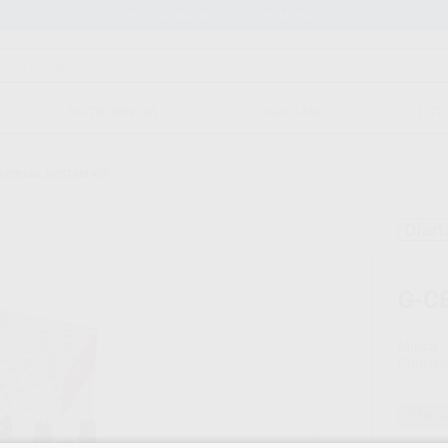
Stock de más de 15.000 productos
ORTODONCIA
CAD/CAM
EST
IVERSAL SYSTEM KIT
Ofert
G-C
Marca
Conteni
Oferta