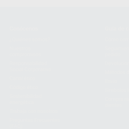
Conócenos
Guía de 
¿Quiénes somos?
Cómo com
Nuestros
Seguimien
compromisos
pedido
Responsabilidad
Devolucio
Social Corporativa
Métodos d
Canal ético
Envío
Código ético
Símbolos 
Sostenibilidad
Compra rá
energética
dientes
Trabaja con nosotros
Preguntas Frecuentes
(FAQ)