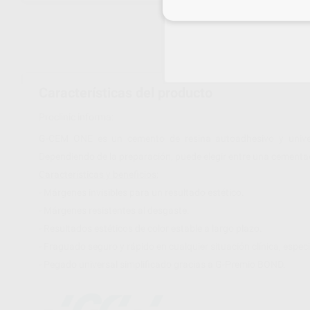
Inicia 
Características del producto
Proclinic informa:
G-CEM ONE es un cemento de resina autoadhesivo y univers
Dependiendo de la preparación, puede elegir entre una cementa
Características y beneficios:
- Márgenes invisibles para un resultado estético.
- Márgenes resistentes al desgaste.
- Resultados estéticos de color estable a largo plazo.
- Fraguado seguro y rápido en cualquier situación clínica, espec
- Pegado universal simplificado gracias a G-Premio BOND.