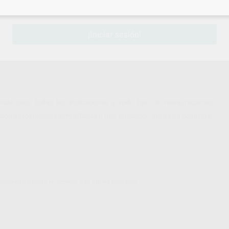
sesión
para disfrutar de todos tus
descuentos y condiciones esp
¡Iniciar sesión!
al para todas las indicaciones y todo tipo de restauraciones.
ción autoadhesiva simplificada o una aplicación adhesiva completa.
ialmente donde el acceso a la luz es limitado.