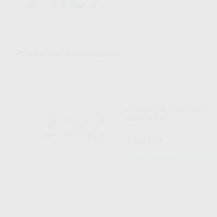
Productos relacionados
Ref. 
G-CEM ONE UNIVERSAL
STARTER KIT
Kit 1 jeringa automix de 4,6 g + 1 bote
de G-Premio Bond de 5 ml + puntas
144
,30
€
SELECCIONAR REFERENCIA