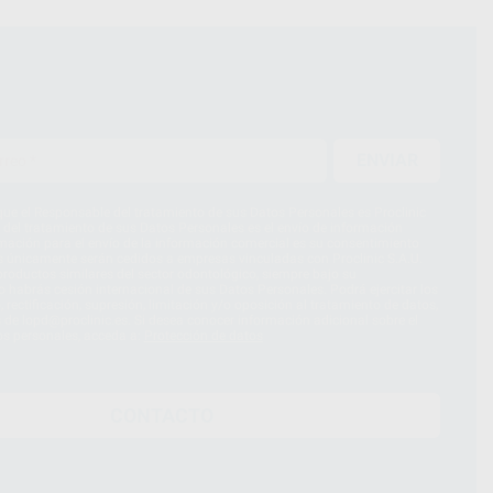
ENVIAR
ue el Responsable del tratamiento de sus Datos Personales es Proclinic
d del tratamiento de sus Datos Personales es el envío de información
imación para el envío de la información comercial es su consentimiento
s únicamente serán cedidos a empresas vinculadas con Proclinic S.A.U.
roductos similares del sector odontológico, siempre bajo su
 habrás cesión internacional de sus Datos Personales. Podrá ejercitar los
 rectificación, supresión, limitación y/o oposición al tratamiento de datos,
és de lopd@proclinic.es. Si desea conocer información adicional sobre el
os personales, acceda a:
Protección de datos
CONTACTO