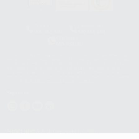
HCO-0060/2023
Clínica
Laboratorio
900 393 939
900 800 880
Whatsapp
665 533 087
Los servicios de WhatsApp Business son proporcionados por WhatsApp
Ireland Limited (WhatsApp Ireland). La información que controla WhatsApp
Ireland puede ser transferida a WhatsApp LLC y a Facebook Inc.. Dicha
Transferencia Internacional de Datos ofrece garantías adecuadas al
basarse en la Cláusula Contractual Tipo para la transferencia de datos
personales a terceros países. Puede ampliar la información en el siguiente
enlace:
WhatsApp Business Data Transfer Addendum
.
Síguenos
PROCLINIC S.A.U.
Copyright (c) 2026
Aviso legal