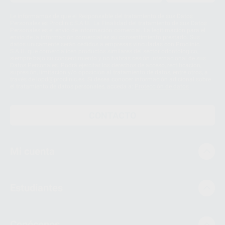
Le informamos de que el Responsable del tratamiento de sus Datos
Personales es Proclinic S.A.U.. La Finalidad del tratamiento de sus Datos
Personales es el envío de información comercial. La legitimación para el
envío de la información comercial es su consentimiento prestado. Sus
datos únicamente serán cedidos a empresas vinculadas con Proclinic
S.A.U. que comercialicen productos similares del sector odontológico,
siempre bajo su consentimiento y no habrás cesión internacional de sus
Datos Personales. Podrá ejercitar los derechos de acceso, rectificación,
supresión, limitación y/o oposición al tratamiento de datos, entre otros, a
través de lopd@proclinic.es. Si desea conocer información adicional sobre
el tratamiento de datos personales, acceda a:
Protección de datos
CONTACTO
Mi cuenta
Estudiantes
Conócenos