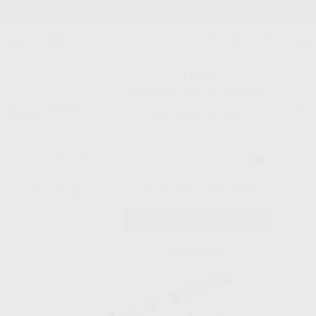
Stock de más de 15.000 productos
¡Hola!
Inicia sesión para ver los precios
del carrito con tus condiciones y
Proclinic
descuentos aplicados.
¿Todavía no tienes nuestra App?
¡Descárgala para ser siempre el primero en conocer nuestras
promociones y descuentos! Disponible en Google Play o App Store.
Google Play
Inicio
/
Clínica
/
Cementos
/
Cementos definitivos de resina
/
RELYX
¿Has olvidado tu contraseña?
ULTIMATE 3M
Registrarme