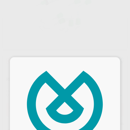
×
Oferta
RELYX ULTIMATE 3M
Marca
SOLVENTUM
Contenido
1 jeringa automix de 8,5 g +10 puntas de mezcla regulares + 5 puntas de mezcla anchas + 5 puntas intraorales
Oferta
195,79 €
Comprando
1 unidad
te ahorras el
27%
Precio web