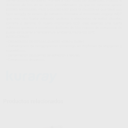
cementaciones duraderas. Adhiere a casi todas las superficies, incluido el
disilicato de litio en un único procedimiento ya que no necesita aplicar
primers adicionales. Fácil y conservador para la mucosa ya que tiene una
fácil retirada de exceso de cemento. Contiene el monómero original MDP
que crea una fuerte adhesión química a aleaciones de metal, zirconio,
esmalte y dentina. El nuevo monómero LCSi crea además una fuerte
adhesión química a porcelana, disilicato de litio y resina de composite. Se
puede almacenar a temperatura ambiente, hasta los 25ºC.
INDICACIONES
- Cementación de coronas, puentes, inlays y onlays.
- Cementación de restauraciones protésicas en muñones de implantes y
esqueléticos.
- Cementación de puentes de adhesión y férulas.
- Cementación de pernos.
Productos relacionados