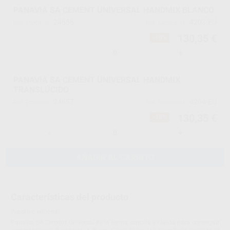
PANAVIA SA CEMENT UNIVERSAL HANDMIX BLANCO
24656
4203-EU
Ref. Proclinic
Ref. fabricante
130,35 €
-10%
-
+
PANAVIA SA CEMENT UNIVERSAL HANDMIX
TRANSLÚCIDO
24657
4204-EU
Ref. Proclinic
Ref. fabricante
130,35 €
-10%
-
+
AÑADIR AL CARRITO
Características del producto
Proclinic informa:
Panavia SA Cement Universal es la forma sencilla y rápida para conseguir