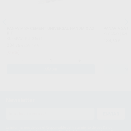
PANAVIA SA CEMENT UNIVERSAL HANDMIX A2
PANAVIA SA 
KIT
KURARAY
|
Ref. 
KURARAY
|
Ref. 24654
134
,50
€
234
,76
€
259,48 €
Oferta
-
+
AÑADIR
SE
Newsletter
ENVIAR
Le informamos de que el Responsable del tratamiento de sus Datos