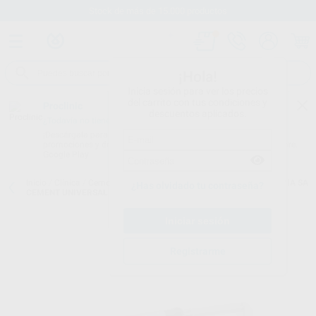
Stock de más de 15.000 productos
¡Hola!
Inicia sesión para ver los precios
del carrito con tus condiciones y
Proclinic
descuentos aplicados.
¿Todavía no tienes nuestra App?
¡Descárgala para ser siempre el primero en conocer nuestras
promociones y descuentos! Disponible en Google Play o App Store.
Google Play
Inicio
/
Clínica
/
Cementos
/
Cementos definitivos de resina
/
PANAVIA SA
¿Has olvidado tu contraseña?
CEMENT UNIVERSAL HANDMIX
Registrarme