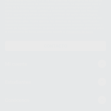
Personales es Proclinic S.A.U.. La Finalidad del tratamiento de sus Datos
Personales es el envío de información comercial. La legitimación para el
envío de la información comercial es su consentimiento prestado. Sus
datos únicamente serán cedidos a empresas vinculadas con Proclinic
S.A.U. que comercialicen productos similares del sector odontológico,
siempre bajo su consentimiento y no habrás cesión internacional de sus
Datos Personales. Podrá ejercitar los derechos de acceso, rectificación,
supresión, limitación y/o oposición al tratamiento de datos, entre otros, a
través de lopd@proclinic.es. Si desea conocer información adicional sobre
el tratamiento de datos personales, acceda a:
Protección de datos
CONTACTO
Mi cuenta
Estudiantes
Conócenos