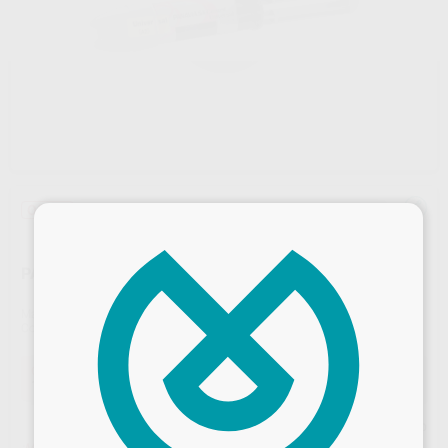
Oferta
×
PANAVIA SA CEMENT UNIVERSAL HANDMIX
Marca
KURARAY
Contenido
1 jeringa automix de 9,2 g
Oferta
130,35 €
Comprando
1 unidad
te ahorras el
10%
Precio web