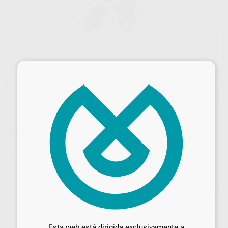
×
ENDO TIP PANAVIA SA CEMENT UNIVERSAL AUTOMIX
Marca
KURARAY
Contenido
20 unidades
Ref. Proclinic
24663
Ref. fabricante
4221-EU
Precio web
45
Desbloquea todas tus ventajas
,47
€
47,86 €
Inicia sesión
para disfrutar de todos
Precio con IVA incluido 55,02 €
Esta web está dirigida exclusivamente a