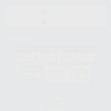
DISPONIBLE EN
GOOGLE PLAY
DISPONIBLE EN
APP STORE
Acreditaciones
GA-2008/0342
SST-0118/2023
ER-0120/1997
GS-0001/2017
HCO-0060/2023
Clínica
Laboratorio
900 393 939
900 800 880
Whatsapp
665 533 087