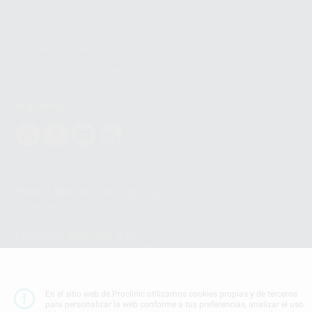
Los servicios de WhatsApp Business son proporcionados por WhatsApp
Ireland Limited (WhatsApp Ireland). La información que controla WhatsApp
Ireland puede ser transferida a WhatsApp LLC y a Facebook Inc.. Dicha
Transferencia Internacional de Datos ofrece garantías adecuadas al
basarse en la Cláusula Contractual Tipo para la transferencia de datos
personales a terceros países. Puede ampliar la información en el siguiente
enlace:
WhatsApp Business Data Transfer Addendum
.
Síguenos
PROCLINIC S.A.U.
Copyright (c) 2026
Aviso legal
Teléfono:
900 393 939
E-mail de contacto:
proclinic@proclinic.es
Condiciones Generales de Contratación
y
Política
de privacidad
En el sitio web de Proclinic utilizamos cookies propias y de terceros
para personalizar la web conforme a tus preferencias, analizar el uso
Información Corporativa