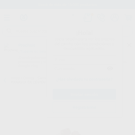
Stock de más de 15.000 productos
¡Hola!
Inicia sesión para ver los precios
del carrito con tus condiciones y
Proclinic
descuentos aplicados.
¿Todavía no tienes nuestra App?
¡Descárgala para ser siempre el primero en conocer nuestras
promociones y descuentos! Disponible en Google Play o App Store.
Google Play
Inicio
/
Clínica
/
Cementos
/
Puntas de mezcla cementos
/
ENDO TIP
¿Has olvidado tu contraseña?
PANAVIA SA CEMENT UNIVERSAL AUTOMIX
Registrarme