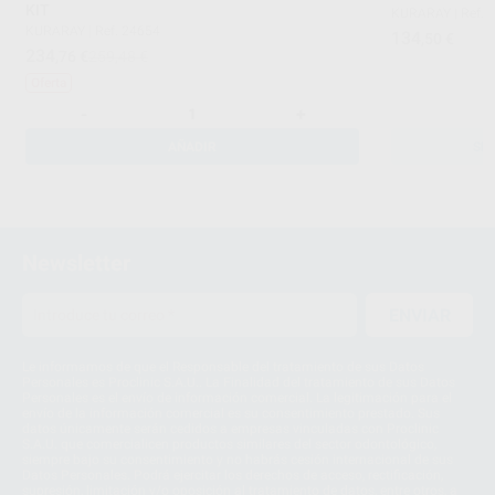
KIT
KURARAY
|
Ref. 
KURARAY
|
Ref. 24654
134
,50
€
234
,76
€
259,48 €
Oferta
-
+
AÑADIR
SE
Newsletter
ENVIAR
Le informamos de que el Responsable del tratamiento de sus Datos
Personales es Proclinic S.A.U.. La Finalidad del tratamiento de sus Datos
Personales es el envío de información comercial. La legitimación para el
envío de la información comercial es su consentimiento prestado. Sus
datos únicamente serán cedidos a empresas vinculadas con Proclinic
S.A.U. que comercialicen productos similares del sector odontológico,
siempre bajo su consentimiento y no habrás cesión internacional de sus
Datos Personales. Podrá ejercitar los derechos de acceso, rectificación,
supresión, limitación y/o oposición al tratamiento de datos, entre otros, a