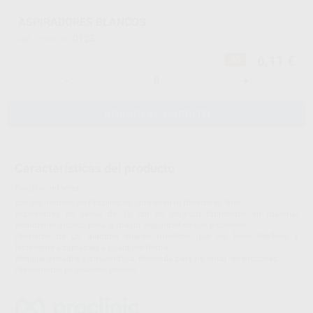
ASPIRADORES BLANCOS
0123
Ref. Proclinic
6,11 €
-5%
-
+
AÑADIR AL CARRITO
Características del producto
Proclinic informa:
Los aspiradores de Proclinic no contienen ni ftalatos ni látex.
Aspiradores de saliva de 15 cm de longitud fabricados en material
totalmente atóxico para la mayor seguridad de sus pacientes.
Provistos de un alambre interior metálico que los hace flexibles y
fácilmente adaptables a cualquier forma.
Boquilla extraíble y atraumática, diseñada para no irritar las mucosas.
Presentados en diversos colores.