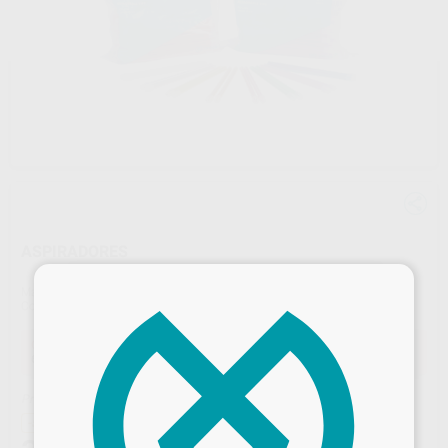
ASPIRADORES
×
Marca
PROCLINIC
Contenido
100 unidades
Oferta
6,11 €
Comprando
1 unidad
te ahorras el
5%
Precio resultante incluyendo los regalos
-52%