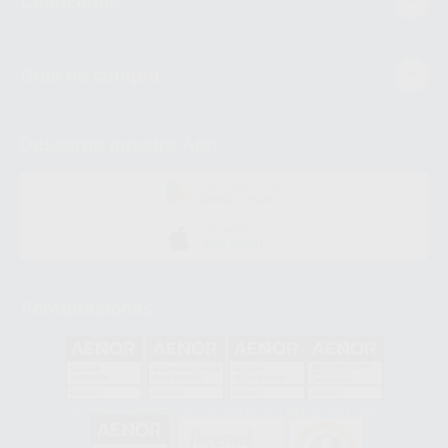
Conócenos
Guía de compra
Descarga nuestra App
DISPONIBLE EN
GOOGLE PLAY
DISPONIBLE EN
APP STORE
Acreditaciones
GA-2008/0342
SST-0118/2023
ER-0120/1997
GS-0001/2017