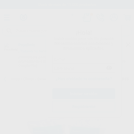
Stock de más de 15.000 productos
¡Hola!
Inicia sesión para ver los precios
del carrito con tus condiciones y
Proclinic
descuentos aplicados.
¿Todavía no tienes nuestra App?
¡Descárgala para ser siempre el primero en conocer nuestras
promociones y descuentos! Disponible en Google Play o App Store.
Google Play
¿Has olvidado tu contraseña?
Inicio
/
Clínica
/
Desechables
/
Aspiradores desechables
/
ASPIRADORES
Registrarme