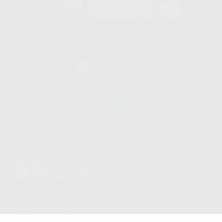
HCO-0060/2023
Clínica
Laboratorio
900 393 939
900 800 880
Whatsapp
665 533 087
Los servicios de WhatsApp Business son proporcionados por WhatsApp
Ireland Limited (WhatsApp Ireland). La información que controla WhatsApp
Ireland puede ser transferida a WhatsApp LLC y a Facebook Inc.. Dicha
Transferencia Internacional de Datos ofrece garantías adecuadas al
basarse en la Cláusula Contractual Tipo para la transferencia de datos
personales a terceros países. Puede ampliar la información en el siguiente
enlace:
WhatsApp Business Data Transfer Addendum
.
Síguenos
PROCLINIC S.A.U.
Copyright (c) 2026
Aviso legal