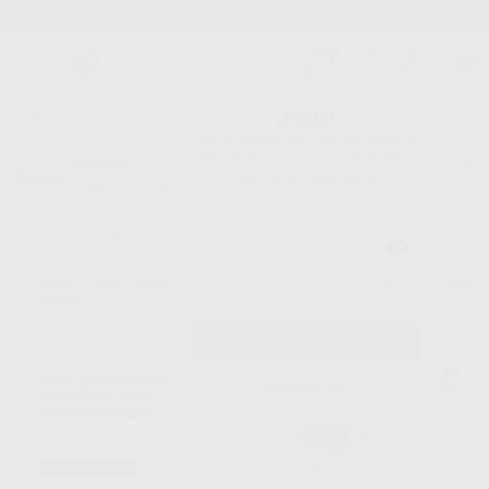
Stock de más de 15.000 productos
¡Hola!
Inicia sesión para ver los precios
del carrito con tus condiciones y
Proclinic
descuentos aplicados.
¿Todavía no tienes nuestra App?
¡Descárgala para ser siempre el primero en conocer nuestras
promociones y descuentos! Disponible en Google Play o App Store.
Google Play
Inicio
/
Clínica
/
Desechables
/
Mascarillas
/
MASCARILLAS AZULES CON
¿Has olvidado tu contraseña?
CINTAS
Registrarme