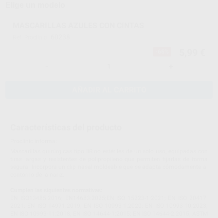
Elige un modelo
MASCARILLAS AZULES CON CINTAS
60238
Ref. Proclinic
5,99 €
-65%
-
+
AÑADIR AL CARRITO
Características del producto
Proclinic informa:
Mascarillas quirúrgicas tipo IIR no estériles de un solo uso, equipadas con
tiras largas y resistentes de polipropileno que permiten fijarlas de forma
segura. Incorpora un clip nasal moldeable que se adapta cómodamente al
contorno de la nariz.
Cumplen las siguientes normativas:
EN ISO13485:2016; EN14683:2025;EN ISO 15223-1:2021; EN ISO 20417:
2021; EN ISO 14971:2019; EN ISO 10993-1:2020; EN ISO 10993-10:2023;
EN ISO 10993-11:2018; EN ISO 14644-1:2015; EN ISO 14644-2:2015; ASTM