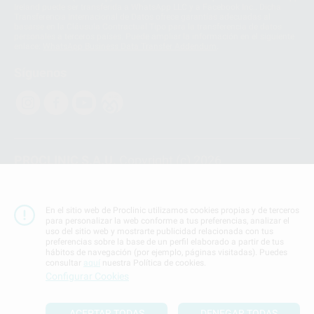
Ireland puede ser transferida a WhatsApp LLC y a Facebook Inc.. Dicha
Transferencia Internacional de Datos ofrece garantías adecuadas al
basarse en la Cláusula Contractual Tipo para la transferencia de datos
personales a terceros países. Puede ampliar la información en el siguiente
enlace:
WhatsApp Business Data Transfer Addendum
.
Síguenos
PROCLINIC S.A.U.
Copyright (c) 2026
Aviso legal
Teléfono:
900 393 939
En el sitio web de Proclinic utilizamos cookies propias y de terceros
E-mail de contacto:
proclinic@proclinic.es
para personalizar la web conforme a tus preferencias, analizar el
uso del sitio web y mostrarte publicidad relacionada con tus
preferencias sobre la base de un perfil elaborado a partir de tus
Condiciones Generales de Contratación
y
Política
hábitos de navegación (por ejemplo, páginas visitadas). Puedes
de privacidad
consultar
aquí
nuestra Política de cookies.
Información Corporativa
Configurar Cookies
Política de Cookies
ACEPTAR TODAS
DENEGAR TODAS