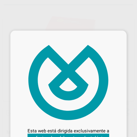
×
Sin descuentos adicionales
¡Novedad!
Desbloquea todas tus ventajas
Inicia sesión
para disfrutar de todos
Esta web está dirigida exclusivamente a
MASCARILLAS AZULES CON CINTAS
tus
descuentos y condiciones