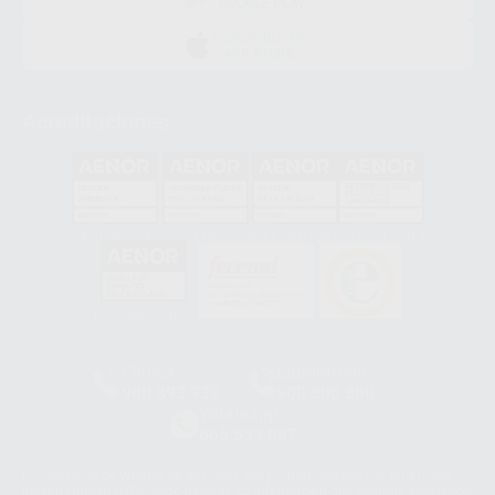
GOOGLE PLAY
DISPONIBLE EN
APP STORE
Acreditaciones
GA-2008/0342
SST-0118/2023
ER-0120/1997
GS-0001/2017
HCO-0060/2023
Clínica
Laboratorio
900 393 939
900 800 880
Whatsapp
665 533 087
Los servicios de WhatsApp Business son proporcionados por WhatsApp
Ireland Limited (WhatsApp Ireland). La información que controla WhatsApp