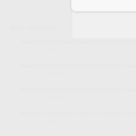
Inicia 
Envíos gratuitos desde 110€
Elige un modelo
GUANTES DE NITRILO SIN POLVO VERDES TAL
85429
Ref. Proclinic
GUANTES DE NITRILO SIN POLVO VERDES TAL
85430
Ref. Proclinic
GUANTES DE NITRILO SIN POLVO VERDES TAL
85431
Ref. Proclinic
GUANTES DE NITRILO SIN POLVO VERDES TAL
85432
Ref. Proclinic