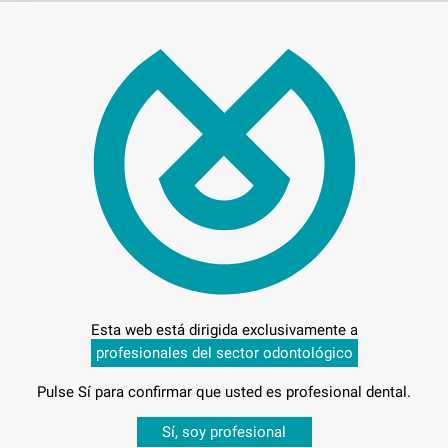
GUA
POL
Marca
Conteni
Oferta
13,
Precio c
Esta web está dirigida exclusivamente a
profesionales del sector odontológico
Pulse Sí para confirmar que usted es profesional dental.
Desbloquea todas tus ventajas
Sí, soy profesional