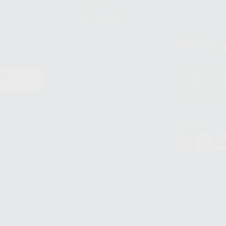
Material para
estudiantes
Clínica
900 393 9
Los servicios de W
(WhatsApp Ireland)
EN
WhatsApp LLC y a F
E
garantías adecuadas
datos personales a 
WhatsApp Busines
Síguenos