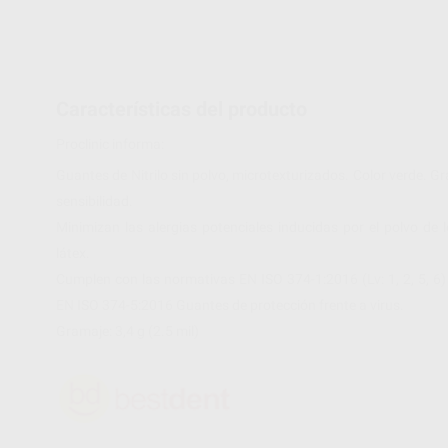
Características del producto
Proclinic informa:
Guantes de Nitrilo sin polvo, microtexturizados. Color verde. Gra
sensibilidad.
Minimizan las alergias potenciales inducidas por el polvo de 
látex.
Cumplen con las normativas EN ISO 374-1:2016 (Lv: 1, 2, 5, 6
EN ISO 374-5:2016 Guantes de protección frente a virus.
Gramaje: 3,4 g (2.5 mil)