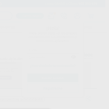
900 393 939
Envíos gratuitos desde 110€
Llama GRATIS a Clínica
Carrito mágico
UDIANTES
FOLLETOS
FORMACIONES
¡Hola!
Inicia sesión para ver los precios
del carrito con tus condiciones y
descuentos aplicados.
¿Has olvidado tu contraseña?
Registrarme
escuentos adicionales