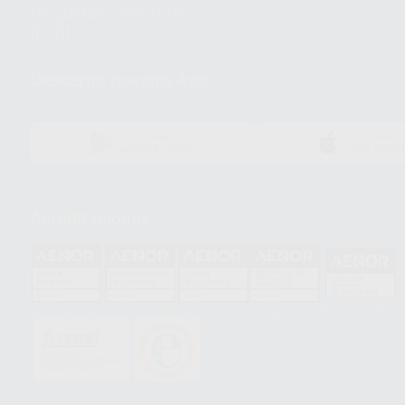
Preguntas Frecuentes
(FAQ)
Descarga nuestra App
DISPONIBLE EN
DISPONIBLE 
GOOGLE PLAY
APP STOR
Acreditaciones
HCO-0060/2023
GA-2008/0342
SST-0118/2023
ER-0120/1997
GS-0001/2017