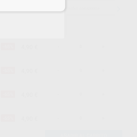
eciales
15 días para cambiar de opinión salvo anestesias
4,90 €
-65%
-
+
4,90 €
-65%
-
+
4,90 €
-65%
-
+
4,90 €
-65%
-
+
AÑADIR AL CARRITO