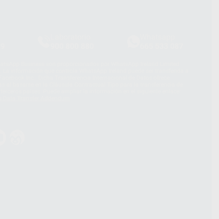
Laboratorio
Whatsapp
39
900 800 880
665 533 087
hatsApp Business son proporcionados por WhatsApp Ireland Limited
. La información que controla WhatsApp Ireland puede ser transferida a
acebook Inc.. Dicha Transferencia Internacional de Datos ofrece
 al basarse en la Cláusula Contractual Tipo para la transferencia de
terceros países. Puede ampliar la información en el siguiente enlace:
s Data Transfer Addendum
.