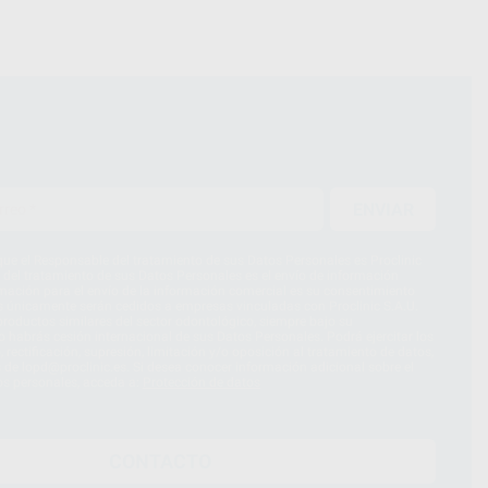
ENVIAR
ue el Responsable del tratamiento de sus Datos Personales es Proclinic
d del tratamiento de sus Datos Personales es el envío de información
imación para el envío de la información comercial es su consentimiento
s únicamente serán cedidos a empresas vinculadas con Proclinic S.A.U.
roductos similares del sector odontológico, siempre bajo su
 habrás cesión internacional de sus Datos Personales. Podrá ejercitar los
 rectificación, supresión, limitación y/o oposición al tratamiento de datos,
és de lopd@proclinic.es. Si desea conocer información adicional sobre el
os personales, acceda a:
Protección de datos
CONTACTO