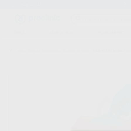
Entrega en 24h
15 días para cambiar de opinión
CLÍNICA
LABORATORIO
EQUIPAMIENTO
Inicio
/
Clínica
/
Desechables
/
Guantes de nitrilo
/
GUANTES DE NITRILO VE