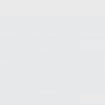
compra
Mi cuenta
Newsletter
prar
Registro
to del
Mis listas
Le informamos de q
Mis productos
S.A.U.. La Finalida
nes
comercial. La legit
Facturas
prestado. Sus dato
e pago
que comercialicen p
Compra rápida
consentimiento y no
derechos de acceso,
entre otros, a trav
tratamiento de dat
legales
pida
Estudiantes
Odontobook