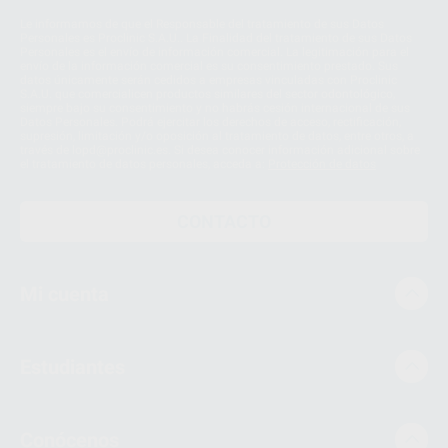
Le informamos de que el Responsable del tratamiento de sus Datos
Personales es Proclinic S.A.U.. La Finalidad del tratamiento de sus Datos
Personales es el envío de información comercial. La legitimación para el
envío de la información comercial es su consentimiento prestado. Sus
datos únicamente serán cedidos a empresas vinculadas con Proclinic
S.A.U. que comercialicen productos similares del sector odontológico,
siempre bajo su consentimiento y no habrás cesión internacional de sus
Datos Personales. Podrá ejercitar los derechos de acceso, rectificación,
supresión, limitación y/o oposición al tratamiento de datos, entre otros, a
través de lopd@proclinic.es. Si desea conocer información adicional sobre
el tratamiento de datos personales, acceda a:
Protección de datos
CONTACTO
Mi cuenta
Estudiantes
Conócenos