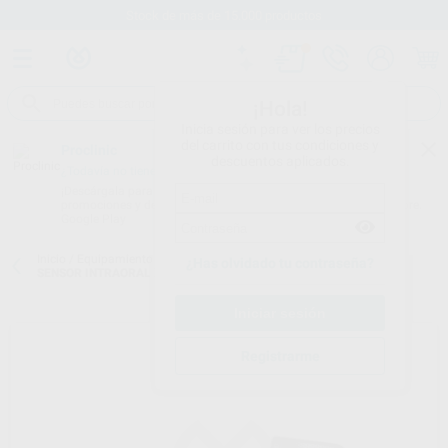
Stock de más de 15.000 productos
¡Hola!
Inicia sesión para ver los precios
del carrito con tus condiciones y
Proclinic
descuentos aplicados.
¿Todavía no tienes nuestra App?
¡Descárgala para ser siempre el primero en conocer nuestras
promociones y descuentos! Disponible en Google Play o App Store.
Google Play
Inicio
/
Equipamiento
/
Imagen digital
/
Sensor intraoral con cable
/
¿Has olvidado tu contraseña?
SENSOR INTRAORAL X-VS E TALLA 2
Registrarme