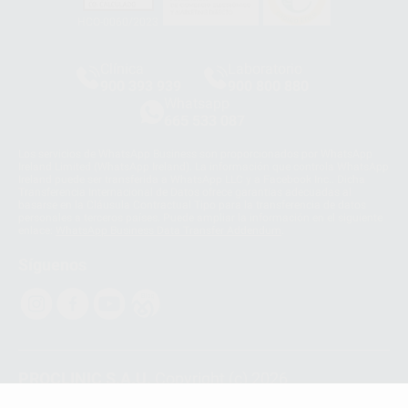
HCO-0060/2023
Clínica
Laboratorio
900 393 939
900 800 880
Whatsapp
665 533 087
Los servicios de WhatsApp Business son proporcionados por WhatsApp
Ireland Limited (WhatsApp Ireland). La información que controla WhatsApp
Ireland puede ser transferida a WhatsApp LLC y a Facebook Inc.. Dicha
Transferencia Internacional de Datos ofrece garantías adecuadas al
basarse en la Cláusula Contractual Tipo para la transferencia de datos
personales a terceros países. Puede ampliar la información en el siguiente
enlace:
WhatsApp Business Data Transfer Addendum
.
Síguenos
PROCLINIC S.A.U.
Copyright (c) 2026
Aviso legal