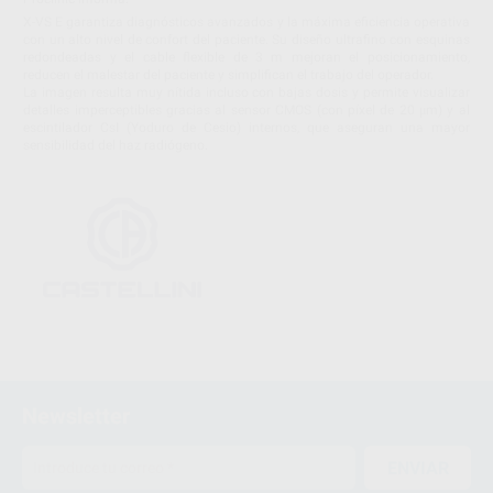
X-VS E garantiza diagnósticos avanzados y la máxima eficiencia operativa
con un alto nivel de confort del paciente. Su diseño ultrafino con esquinas
redondeadas y el cable flexible de 3 m mejoran el posicionamiento,
reducen el malestar del paciente y simplifican el trabajo del operador.
La imagen resulta muy nítida incluso con bajas dosis y permite visualizar
detalles imperceptibles gracias al sensor CMOS (con píxel de 20 μm) y al
escintilador CsI (Yoduro de Cesio) internos, que aseguran una mayor
sensibilidad del haz radiógeno.
Newsletter
ENVIAR