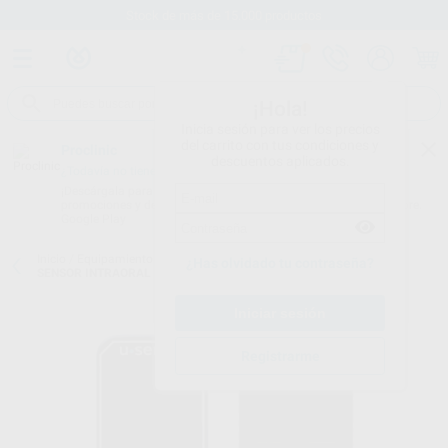
Stock de más de 15.000 productos
¡Hola!
Inicia sesión para ver los precios
del carrito con tus condiciones y
Proclinic
descuentos aplicados.
¿Todavía no tienes nuestra App?
¡Descárgala para ser siempre el primero en conocer nuestras
promociones y descuentos! Disponible en Google Play o App Store.
Google Play
Inicio
/
Equipamiento
/
Imagen digital
/
Sensor intraoral con cable
/
¿Has olvidado tu contraseña?
SENSOR INTRAORAL CON CABLE U-SENSE HD TALLA 1
Registrarme