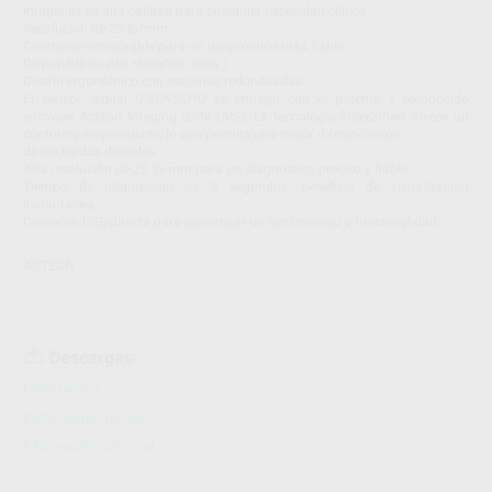
Imágenes de alta calidad para cualquier necesidad clínica.
Resolución de 25 lp/mm.
Contraste inmejorable para un diagnóstico más fiable.
Disponible en dos tamaños: talla 1
Diseño ergonómico con esquinas redondeadas.
El sensor digital U-SENSEHD se entrega con el potente y reconocido
software Acteon Imaging Suite (AIS). La tecnología Fiber2Pixel ofrece un
contraste sorprendente, lo que permite una mejor diferenciación
de los tejidos dentales.
Alta resolución de 25 lp/mm para un diagnóstico preciso y fiable.
Tiempo de adquisición de 3 segundos, beneficio de visualización
instantánea.
Conexión USB directa para garantizar un fácil manejo y funcionalidad.
ACTEON
Descargas
Ficha técnica
Instrucciones de uso
Información adicional