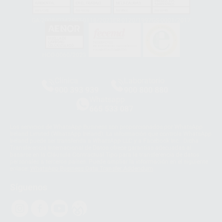
GA-2008/0342
SST-0118/2023
ER-0120/1997
GS-0001/2017
HCO-0060/2023
Clínica
Laboratorio
900 393 939
900 800 880
Whatsapp
665 533 087
Los servicios de WhatsApp Business son proporcionados por WhatsApp
Ireland Limited (WhatsApp Ireland). La información que controla WhatsApp
Ireland puede ser transferida a WhatsApp LLC y a Facebook Inc.. Dicha
Transferencia Internacional de Datos ofrece garantías adecuadas al
basarse en la Cláusula Contractual Tipo para la transferencia de datos
personales a terceros países. Puede ampliar la información en el siguiente
enlace:
WhatsApp Business Data Transfer Addendum
.
Síguenos