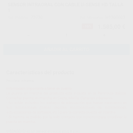
SENSOR INTRAORAL CON CABLE U-SENSE HD TALLA
1
73730
W1300003
Ref. Proclinic
Ref. fabricante
1.585,00 €
-76%
-
+
AÑADIR AL CARRITO
Características del producto
Proclinic informa:
Información importante a tener en cuenta
La puesta en marcha del producto está incluida en la Península Ibérica.
Consultar puesta en marcha en Ceuta, Melilla, Canarias y Baleares.
• No están incluidos los trabajos de adecuación que fueran necesarios en
sus instalaciones (tomas rápidas, modificaciones de instalaciones,
actualizaciones de software, etc.) para la correcta puesta en marcha.
• Si tramita su pedido por la web, contacte con nosotros para coordinar la
puesta en marcha.
U-SENSEHD es un sensor intraoral plug & play: