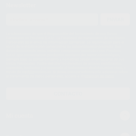
Newsletter
ENVIAR
Le informamos de que el Responsable del tratamiento de sus Datos
Personales es Proclinic S.A.U.. La Finalidad del tratamiento de sus Datos
Personales es el envío de información comercial. La legitimación para el
envío de la información comercial es su consentimiento prestado. Sus
datos únicamente serán cedidos a empresas vinculadas con Proclinic
S.A.U. que comercialicen productos similares del sector odontológico,
siempre bajo su consentimiento y no habrás cesión internacional de sus
Datos Personales. Podrá ejercitar los derechos de acceso, rectificación,
supresión, limitación y/o oposición al tratamiento de datos, entre otros, a
través de lopd@proclinic.es. Si desea conocer información adicional sobre
el tratamiento de datos personales, acceda a:
Protección de datos
CONTACTO
Mi cuenta