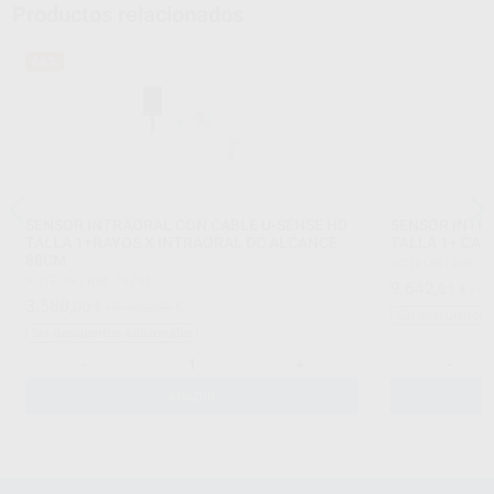
Productos relacionados
66%
SENSOR INTRAORAL CON CABLE U-SENSE HD
SENSOR INTR
TALLA 1+RAYOS X INTRAORAL DC ALCANCE
TALLA 1+ CA
80CM
ACTEON
|
Ref. 7
ACTEON
|
Ref. 73731
9.642
,01
€
10.
3.580
,00
€
10.562,89 €
Sin descuentos 
Sin descuentos adicionales
-
+
-
AÑADIR