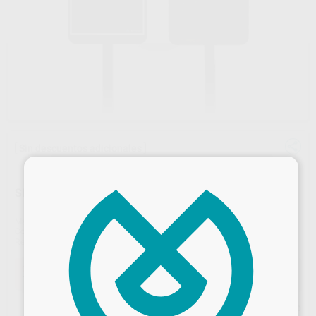
Sin descuentos adicionales
×
SENSOR INTRAORAL CON CABLE U-SENSE HD TALLA 1
Marca
ACTEON
Contenido
1 unidad
Ref. Proclinic
73730
Ref. fabricante
W1300003
Oferta
1.585,00 €
Comprando
1 unidad
te ahorras el
76%
Precio web