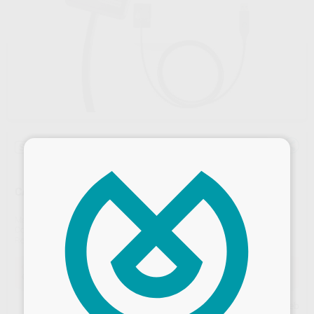
×
Sin descuentos adicionales
CARESTREAM RVG CS 6200 TAMAÑO 2
Marca
CARESTREAM
Contenido
1 unidad
Ref. Proclinic
35447
Ref. fabricante
5310727
Oferta
6.649,05 €
Comprando
1 unidad
te ahorras el
5%
Precio web