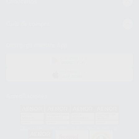
Conócenos
Guía de compra
Descarga nuestra App
DISPONIBLE EN
GOOGLE PLAY
DISPONIBLE EN
APP STORE
Acreditaciones
GA-2008/0342
SST-0118/2023
ER-0120/1997
GS-0001/2017