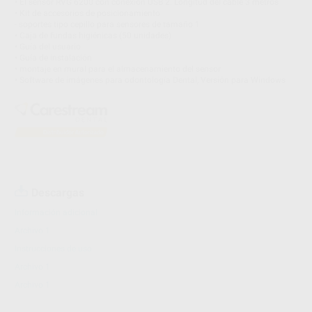
• El sensor RVG 6200 con conexión USB 2. Longitud del cable 3 metros
• Kit de accesorios de posicionamiento
- soportes tipo cepillo para sensores de tamaño 1
• Caja de fundas higiénicas (50 unidades)
• Guía del usuario
• Guía de instalación
• montaje en mural para el almacenamiento del sensor
• Software de imágenes para odontología Dental, Versión para Windows
Descargas
Información adicional
Archivo 1
Instrucciones de uso
Archivo 1
Archivo 1