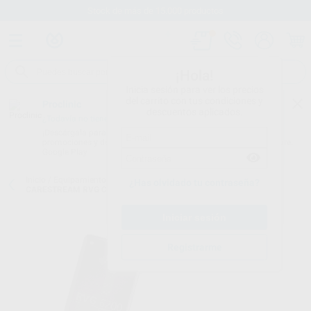
Stock de más de 15.000 productos
¡Hola!
Inicia sesión para ver los precios
del carrito con tus condiciones y
Proclinic
descuentos aplicados.
¿Todavía no tienes nuestra App?
¡Descárgala para ser siempre el primero en conocer nuestras
promociones y descuentos! Disponible en Google Play o App Store.
Google Play
Inicio
/
Equipamiento
/
Imagen digital
/
Sensor intraoral con cable
/
¿Has olvidado tu contraseña?
CARESTREAM RVG CS 6200 TAMAÑO 2
Registrarme