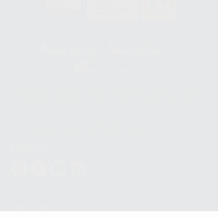
HCO-0060/2023
Clínica
Laboratorio
900 393 939
900 800 880
Whatsapp
665 533 087
Los servicios de WhatsApp Business son proporcionados por WhatsApp
Ireland Limited (WhatsApp Ireland). La información que controla WhatsApp
Ireland puede ser transferida a WhatsApp LLC y a Facebook Inc.. Dicha
Transferencia Internacional de Datos ofrece garantías adecuadas al
basarse en la Cláusula Contractual Tipo para la transferencia de datos
personales a terceros países. Puede ampliar la información en el siguiente
enlace:
WhatsApp Business Data Transfer Addendum
.
Síguenos
PROCLINIC S.A.U.
Copyright (c) 2026