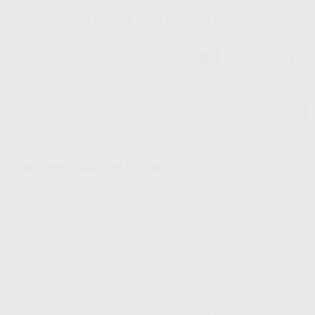
CARESTREAM RVG CS 6200 TAMAÑO 2
35447
5310727
Ref. Proclinic
Ref. fabricante
6.649,05 €
-5%
-
+
AÑADIR AL CARRITO
Características del producto
Proclinic informa:
Información importante a tener en cuenta
La puesta en marcha del producto está incluida en la Península Ibérica.
Consultar puesta en marcha en Ceuta, Melilla, Canarias y Baleares.
• No están incluidos los trabajos de adecuación que fueran necesarios en
sus instalaciones (tomas rápidas, modificaciones de instalaciones,
actualizaciones de software, etc.) para la correcta puesta en marcha.
• Si tramita su pedido por la web, contacte con nosotros para coordinar la
puesta en marcha.
El sistema incluye: