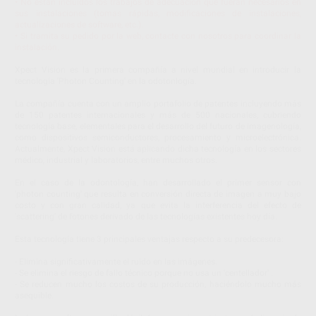
• No están incluidos los trabajos de adecuación que fueran necesarios en
sus instalaciones (tomas rápidas, modificaciones de instalaciones,
actualizaciones de software, etc.).
• Si tramita su pedido por la web, contacte con nosotros para coordinar la
instalación.
Xpect Vision es la primera compañía a nivel mundial en introducir la
tecnología 'Photon Counting' en la odotonlogía.
La compañía cuenta con un amplio portafolio de patentes incluyendo más
de 150 patentes internacionales y más de 500 nacionales, cubriendo
tecnología base, elementales para el desarrollo del futuro de imagenología,
como dispositivos semiconductores, procesamiento y microelectrónica.
Actualmente, Xpect Vision está aplicando dicha tecnología en los sectores
médico, industrial y laboratorios, entre muchos otros.
En el caso de la odontología, han desarrollado el primer sensor con
'photon counting' que resulta en conversión directa de imagen a muy bajo
costo y con gran calidad, ya que evita la interferencia del efecto de
'scattering' de fotones derivado de las tecnologías existentes hoy día.
Esta tecnología tiene 3 principales ventajas respecto a su predecesora:
- Elimina significativamente el ruido en las imágenes.
- Se elimina el riesgo de fallo técnico porque no usa un 'centellador' .
- Se reducen mucho los costos de su producción, haciéndolo mucho más
asequible.