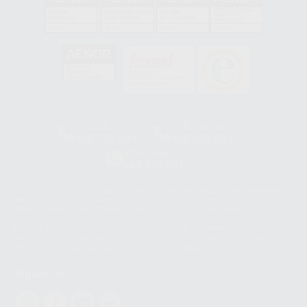
GA-2008/0342
SST-0118/2023
ER-0120/1997
GS-0001/2017
HCO-0060/2023
Clínica
Laboratorio
900 393 939
900 800 880
Whatsapp
665 533 087
Los servicios de WhatsApp Business son proporcionados por WhatsApp
Ireland Limited (WhatsApp Ireland). La información que controla WhatsApp
Ireland puede ser transferida a WhatsApp LLC y a Facebook Inc.. Dicha
Transferencia Internacional de Datos ofrece garantías adecuadas al
basarse en la Cláusula Contractual Tipo para la transferencia de datos
personales a terceros países. Puede ampliar la información en el siguiente
enlace:
WhatsApp Business Data Transfer Addendum
.
Síguenos