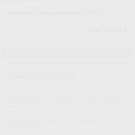
Elige un modelo
SENSOR INTRAORAL CON CABLE XVD2530
91015
XD2530
Ref. Proclinic
Ref. fabricante
975,00 €
-69%
-
+
AÑADIR AL CARRITO
Características del producto
Proclinic informa:
Información importante a tener en cuenta
Producto compatible con la mayoría de software del mercado mediante
controlador Twain. Es imprescindible que el sistema operativo y el
software especifico de imágenes estén actualizados a las ultimas
versiones.
No compatible con sistema operativo Apple.
Consulte con nuestros servicio técnico la compatibilidad si ya dispone de
un software previo. io.
• La instalación y puesta en marcha del producto esta incluida.