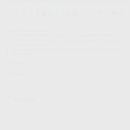
Incluye un software sencillo, fácil de usar y sin restricciones de licencia de
uso
Características adicionales:
1. Cola de refuerzo entre la carcasa y el cable para proteger el sensor.
2. Un anillo interior de silicona en el sensor para proteger mejor la placa
PCB y el circuito impreso.
3. Cubierta exterior de silicona gratuita como accesorio estándar para
proteger el sensor.
XpectVision
XPECTVISION
Descargas
Archivo 1
Información adicional