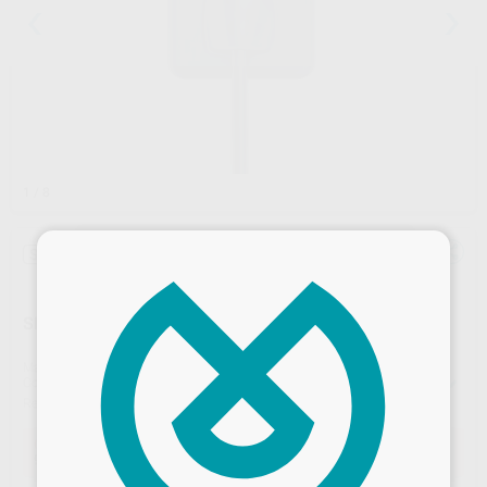
1
/ 8
×
Sin descuentos adicionales
SENSOR INTRAORAL CON CABLE XVD2530
Marca
XPECTVISION
Contenido
Sensor, posicionador, soporte posicionador, bloque de calibración, bolsas protectoras.
Ref. Proclinic
91015
Ref. fabricante
XD2530
Oferta
975,00 €
Comprando
1 unidad
te ahorras el
69%