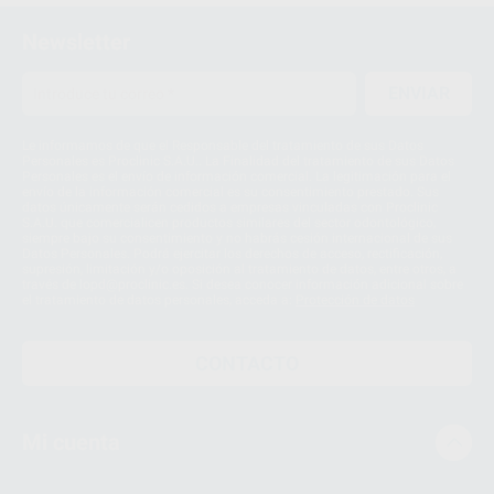
Newsletter
ENVIAR
Le informamos de que el Responsable del tratamiento de sus Datos
Personales es Proclinic S.A.U.. La Finalidad del tratamiento de sus Datos
Personales es el envío de información comercial. La legitimación para el
envío de la información comercial es su consentimiento prestado. Sus
datos únicamente serán cedidos a empresas vinculadas con Proclinic
S.A.U. que comercialicen productos similares del sector odontológico,
siempre bajo su consentimiento y no habrás cesión internacional de sus
Datos Personales. Podrá ejercitar los derechos de acceso, rectificación,
supresión, limitación y/o oposición al tratamiento de datos, entre otros, a
través de lopd@proclinic.es. Si desea conocer información adicional sobre
el tratamiento de datos personales, acceda a:
Protección de datos
CONTACTO
Mi cuenta