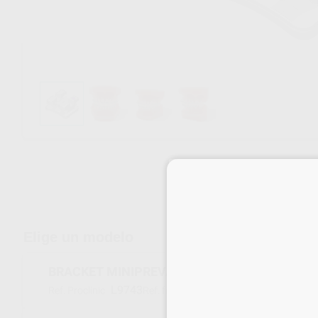
Envíos gratuitos desde 110€
Elige un modelo
BRACKET MINIPREVAIL MBT 022 31,32,41,42 -
L9743
37-L1-2U-V
Ref. Proclinic
Ref. fabricante