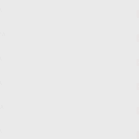
A
°A
A
A
ºA
A