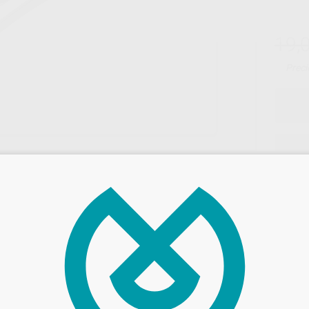
19,
Preci
Entrega en 24h
6ºT 0ºA