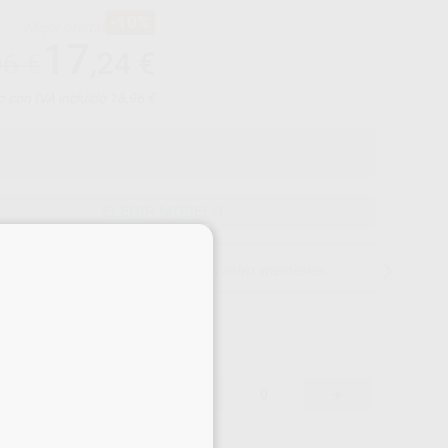
-10%
¡Mejor oferta!
17
,24
€
06 €
o con IVA incluido 18,96 €
ELEGIR MODELO
×
15 días para cambiar de opinión salvo anestesias
17,24 €
-10%
-
+