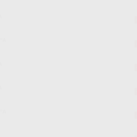
A
0ºA
A
A
0ºA