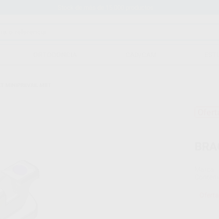
Stock de más de 15.000 productos
ORTODONCIA
CAD/CAM
EST
T MINIPREVAIL MBT
Ofert
BRA
Marca
Conteni
Oferta