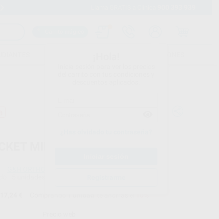
900 393 939
Envíos gratuitos desde 110€
Llama GRATIS a Clínica
Carrito mágico
UDIANTES
FOLLETOS
FORMACIONES
¡Hola!
Inicia sesión para ver los precios
del carrito con tus condiciones y
descuentos aplicados.
a
¿Has olvidado tu contraseña?
CKET MINIPREVAIL MBT
G&H ORTHODONTICS
do
5 unidades
Registrarme
17,24 €
Comprando
1 unidad
te ahorras el
10%
Precio web