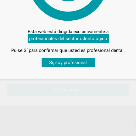
6ºT 0ºA
Esta web está dirigida exclusivamente a
profesionales del sector odontológico
Pulse Sí para confirmar que usted es profesional dental.
Desbloquea todas tus ventajas
Sí, soy profesional
sesión
para disfrutar de todos tus
descuentos y condiciones esp
¡Iniciar sesión!
A