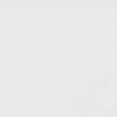
Entrega en 24h
15 días para cambiar de opinión
CLÍNICA
LABORATORIO
EQUIPAMIENTO
Inicio
/
Ortodoncia
/
Brackets
/
Brackets metálicos convencionales
/
BRACKE