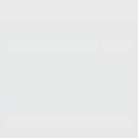
Newsletter
ENVIAR
Le informamos de que el Responsable del tratamiento de sus Datos
Personales es Proclinic S.A.U.. La Finalidad del tratamiento de sus Datos
Personales es el envío de información comercial. La legitimación para el
envío de la información comercial es su consentimiento prestado. Sus
datos únicamente serán cedidos a empresas vinculadas con Proclinic
S.A.U. que comercialicen productos similares del sector odontológico,
siempre bajo su consentimiento y no habrás cesión internacional de sus
Datos Personales. Podrá ejercitar los derechos de acceso, rectificación,
supresión, limitación y/o oposición al tratamiento de datos, entre otros, a
través de lopd@proclinic.es. Si desea conocer información adicional sobre
el tratamiento de datos personales, acceda a:
Protección de datos
CONTACTO