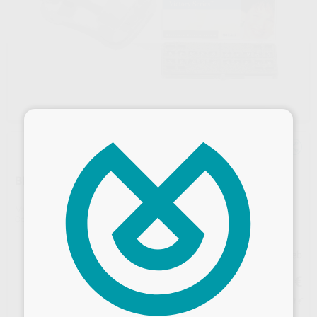
×
BRACKETS VICTORY 1 CASO
Marca
SOLVENTUM
Contenido
1 caso de 20 brackets
Precio web
143
,44
€
150,99 €
Precio con IVA incluido 157,78 €
Desbloquea todas tus ventajas