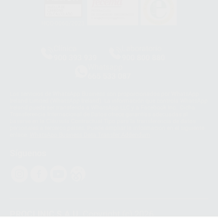
HCO-0060/2023
Clínica
Laboratorio
900 393 939
900 800 880
Whatsapp
665 533 087
Los servicios de WhatsApp Business son proporcionados por WhatsApp
Ireland Limited (WhatsApp Ireland). La información que controla WhatsApp
Ireland puede ser transferida a WhatsApp LLC y a Facebook Inc.. Dicha
Transferencia Internacional de Datos ofrece garantías adecuadas al
basarse en la Cláusula Contractual Tipo para la transferencia de datos
personales a terceros países. Puede ampliar la información en el siguiente
enlace:
WhatsApp Business Data Transfer Addendum
.
Síguenos
PROCLINIC S.A.U.
Copyright (c) 2026