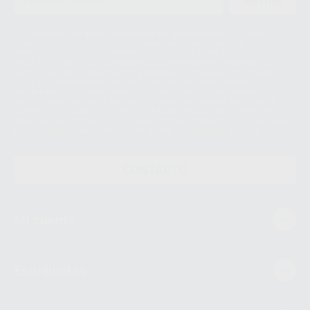
ENVIAR
Le informamos de que el Responsable del tratamiento de sus Datos
Personales es Proclinic S.A.U.. La Finalidad del tratamiento de sus Datos
Personales es el envío de información comercial. La legitimación para el
envío de la información comercial es su consentimiento prestado. Sus
datos únicamente serán cedidos a empresas vinculadas con Proclinic
S.A.U. que comercialicen productos similares del sector odontológico,
siempre bajo su consentimiento y no habrás cesión internacional de sus
Datos Personales. Podrá ejercitar los derechos de acceso, rectificación,
supresión, limitación y/o oposición al tratamiento de datos, entre otros, a
través de lopd@proclinic.es. Si desea conocer información adicional sobre
el tratamiento de datos personales, acceda a:
Protección de datos
CONTACTO
Mi cuenta
Estudiantes