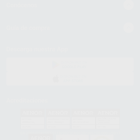
Conócenos
Guía de compra
Descarga nuestra App
DISPONIBLE EN
GOOGLE PLAY
DISPONIBLE EN
APP STORE
Acreditaciones
GA-2008/0342
SST-0118/2023
ER-0120/1997
GS-0001/2017