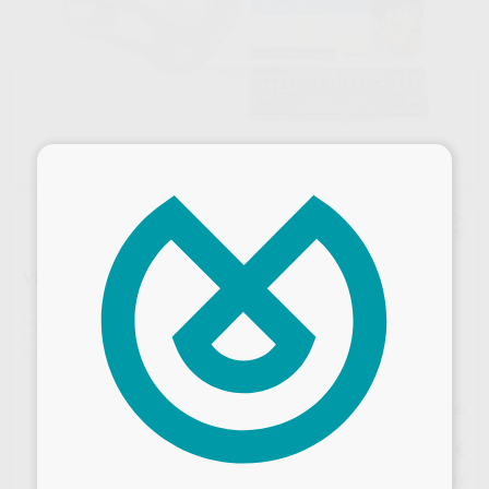
×
VICTORY ROTH 022 APC 5-5 SUP-IN HK3,4,5
Marca
SOLVENTUM
Contenido
CASO DE 20 BRACKETS
Ref. Proclinic
99700
Ref. fabricante
5017-548
Precio web
169
,09
€
177,99 €
Desbloquea todas tus ventajas
Precio con IVA incluido 186,00 €