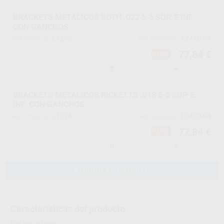
BRACKETS METALICOS ROTH .022 5-5 SUP. E INF.
CON GANCHOS
L1293
F2410-94
Ref. Proclinic
Ref. fabricante
77,84 €
-10%
-
+
BRACKETS METALICOS RICKETTS .018 5-5 SUP. E
INF. CON GANCHOS
L1324
F2470-94
Ref. Proclinic
Ref. fabricante
77,84 €
-10%
-
+
AÑADIR AL CARRITO
Características del producto
Proclinic informa: