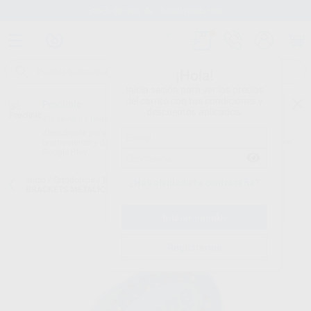
Stock de más de 15.000 productos
¡Hola!
Inicia sesión para ver los precios
del carrito con tus condiciones y
Proclinic
descuentos aplicados.
¿Todavía no tienes nuestra App?
¡Descárgala para ser siempre el primero en conocer nuestras
promociones y descuentos! Disponible en Google Play o App Store.
Google Play
Inicio
/
Ortodoncia
/
Brackets
/
Brackets metálicos convencionales
/
¿Has olvidado tu contraseña?
BRACKETS METALICOS LEONE
Registrarme