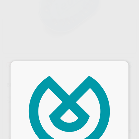
×
Oferta
BRACKETS METALICOS LEONE
Marca
LEONE
Contenido
1 Caso de 20 Brackets.
Oferta
77,84 €
Comprando
1 unidad
te ahorras el
10%
Precio web
¡Mejor oferta!