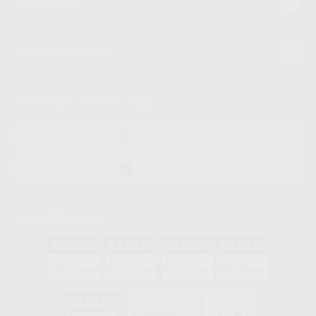
Conócenos
Guía de compra
Descarga nuestra App
DISPONIBLE EN
GOOGLE PLAY
DISPONIBLE EN
APP STORE
Acreditaciones
GA-2008/0342
SST-0118/2023
ER-0120/1997
GS-0001/2017