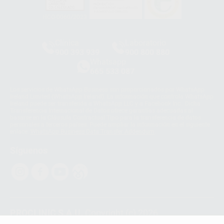
HCO-0060/2023
Clínica
Laboratorio
900 393 939
900 800 880
Whatsapp
665 533 087
Los servicios de WhatsApp Business son proporcionados por WhatsApp
Ireland Limited (WhatsApp Ireland). La información que controla WhatsApp
Ireland puede ser transferida a WhatsApp LLC y a Facebook Inc.. Dicha
Transferencia Internacional de Datos ofrece garantías adecuadas al
basarse en la Cláusula Contractual Tipo para la transferencia de datos
personales a terceros países. Puede ampliar la información en el siguiente
enlace:
WhatsApp Business Data Transfer Addendum
.
Síguenos
PROCLINIC S.A.U.
Copyright (c) 2026
Aviso legal