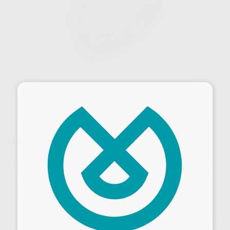
×
Oferta
BRACKET DE METAL DIAGONALI
Marca
LEONE
Contenido
1 caso de 20 backets con ganchos en 3,4,5
Oferta
90,08 €
Comprando
1 unidad
te ahorras el
10%
Precio web
Desbloquea todas tus ventajas