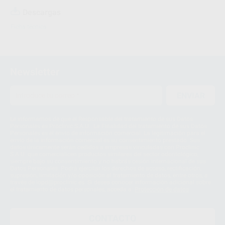
Descargas
Ficha técnica
Newsletter
ENVIAR
Le informamos de que el Responsable del tratamiento de sus Datos
Personales es Proclinic S.A.U.. La Finalidad del tratamiento de sus Datos
Personales es el envío de información comercial. La legitimación para el
envío de la información comercial es su consentimiento prestado. Sus
datos únicamente serán cedidos a empresas vinculadas con Proclinic
S.A.U. que comercialicen productos similares del sector odontológico,
siempre bajo su consentimiento y no habrás cesión internacional de sus
Datos Personales. Podrá ejercitar los derechos de acceso, rectificación,
supresión, limitación y/o oposición al tratamiento de datos, entre otros, a
través de lopd@proclinic.es. Si desea conocer información adicional sobre
el tratamiento de datos personales, acceda a:
Protección de datos
CONTACTO