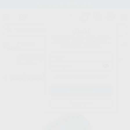
Stock de más de 15.000 productos
¡Hola!
Inicia sesión para ver los precios
del carrito con tus condiciones y
Proclinic
descuentos aplicados.
¿Todavía no tienes nuestra App?
¡Descárgala para ser siempre el primero en conocer nuestras
promociones y descuentos! Disponible en Google Play o App Store.
Google Play
Inicio
/
Ortodoncia
/
Brackets
/
Brackets metálicos convencionales
/
¿Has olvidado tu contraseña?
BRACKET DE METAL DIAGONALI
Registrarme