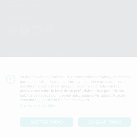
personales a terceros países. Puede ampliar la información en el siguiente
enlace:
WhatsApp Business Data Transfer Addendum
.
Síguenos
PROCLINIC S.A.U.
Copyright (c) 2026
Aviso legal
Teléfono:
900 393 939
En el sitio web de Proclinic utilizamos cookies propias y de terceros
E-mail de contacto:
proclinic@proclinic.es
para personalizar la web conforme a tus preferencias, analizar el
uso del sitio web y mostrarte publicidad relacionada con tus
preferencias sobre la base de un perfil elaborado a partir de tus
Condiciones Generales de Contratación
y
Política
hábitos de navegación (por ejemplo, páginas visitadas). Puedes
de privacidad
consultar
aquí
nuestra Política de cookies.
Información Corporativa
Configurar Cookies
Política de Cookies
ACEPTAR TODAS
DENEGAR TODAS
SUBIR