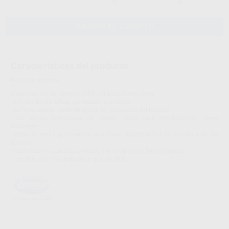
-
+
AÑADIR AL CARRITO
Características del producto
Proclinic informa:
Identificación del número (FDI) del bracket con láser.
· Fáciles de identificar sin reducir la estética.
· La línea central también ayuda la colocación del bracket.
· Un ahorro importante de tiempo, tanto para ortodoncistas como
auxiliares.
· Base de malla que permite una mejor adaptación a la curvatura de los
dientes.
· Garantiza un contacto perfecto y una adhesión firme y segura.
· Los Mini son más pequeños que los Midi.