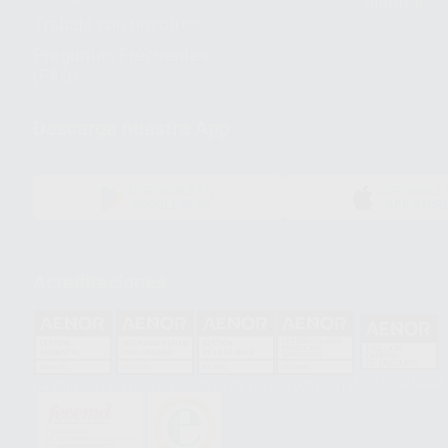
dientes
Trabaja con nosotros
Preguntas Frecuentes
(FAQ)
Descarga nuestra App
DISPONIBLE EN
DISPONIBLE 
GOOGLE PLAY
APP STOR
Acreditaciones
HCO-0060/2023
GA-2008/0342
SST-0118/2023
ER-0120/1997
GS-0001/2017