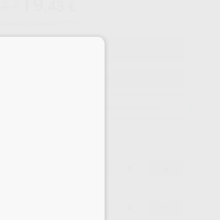
19
,43
€
45 €
o con IVA incluido 21,37 €
×
ELEGIR MODELO
15 días para cambiar de opinión salvo anestesias
20,45 €
-
+
19,43 €
20,45 €
-
+
19,43 €