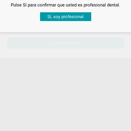
Pulse Sí para confirmar que usted es profesional dental.
Desbloquea todas tus ventajas
Sí, soy profesional
sesión
para disfrutar de todos tus
descuentos y condiciones esp
¡Iniciar sesión!