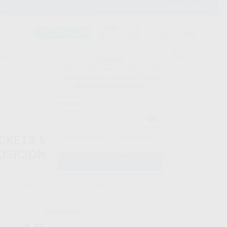
900 393 939
Envíos gratuitos desde 110€
Llama GRATIS a Clínica
Carrito mágico
UDIANTES
FOLLETOS
FORMACIONES
¡Hola!
Inicia sesión para ver los precios
del carrito con tus condiciones y
descuentos aplicados.
¿Has olvidado tu contraseña?
CKETS MINI SPRINT ROTH 022
OSICIÓN
FORESTADENT
Registrarme
do
5 unidades
Precio web