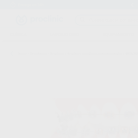
Entrega en 24h
15 días para cambiar de opinión
CLÍNICA
LABORATORIO
EQUIPAMIENTO
Inicio
/
Ortodoncia
/
Brackets
/
Brackets metálicos convencionales
/
BRACKE