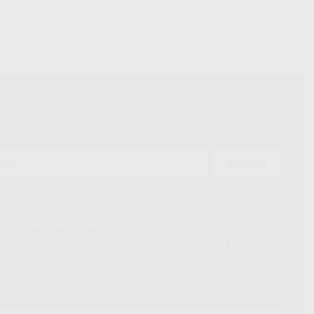
ENVIAR
ue el Responsable del tratamiento de sus Datos Personales es Proclinic
d del tratamiento de sus Datos Personales es el envío de información
imación para el envío de la información comercial es su consentimiento
s únicamente serán cedidos a empresas vinculadas con Proclinic S.A.U.
roductos similares del sector odontológico, siempre bajo su
 habrás cesión internacional de sus Datos Personales. Podrá ejercitar los
 rectificación, supresión, limitación y/o oposición al tratamiento de datos,
és de lopd@proclinic.es. Si desea conocer información adicional sobre el
os personales, acceda a:
Protección de datos