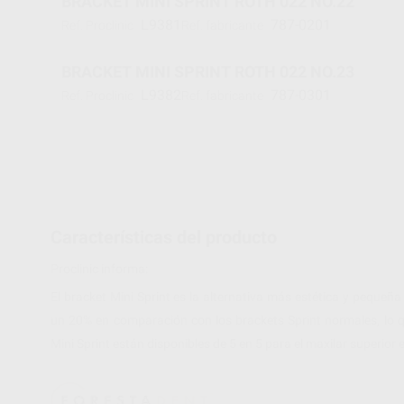
BRACKET MINI SPRINT ROTH 022 NO.22
L9381
787-0201
Ref. Proclinic
Ref. fabricante
BRACKET MINI SPRINT ROTH 022 NO.23
L9382
787-0301
Ref. Proclinic
Ref. fabricante
Características del producto
Proclinic informa:
El bracket Mini Sprint es la alternativa más estética y pequeña
un 20% en comparación con los brackets Sprint normales, lo q
Mini Sprint están disponibles de 5 en 5 para el maxilar superior e 