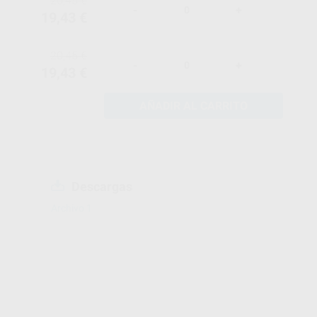
20,45 €
-
+
19,43 €
20,45 €
-
+
19,43 €
AÑADIR AL CARRITO
Descargas
Archivo 1