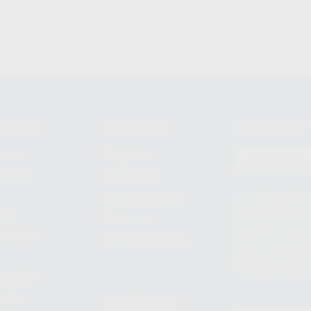
compra
Mi cuenta
Newsletter
prar
Registro
to del
Mis listas
Le informamos de q
Mis productos
S.A.U.. La Finalida
nes
comercial. La legit
Facturas
prestado. Sus dato
e pago
que comercialicen p
Compra rápida
consentimiento y no
derechos de acceso,
entre otros, a trav
tratamiento de dat
legales
pida
Estudiantes