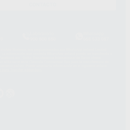
CONTACTO
Laboratorio
Whatsapp
39
900 800 880
665 533 087
hatsApp Business son proporcionados por WhatsApp Ireland Limited
. La información que controla WhatsApp Ireland puede ser transferida a
acebook Inc.. Dicha Transferencia Internacional de Datos ofrece
 al basarse en la Cláusula Contractual Tipo para la transferencia de
terceros países. Puede ampliar la información en el siguiente enlace:
s Data Transfer Addendum
.