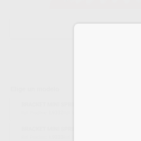
Envíos gratuitos desde 110€
Elige un modelo
BRACKET MINI SPRINT 022 ROTH NO.41
L9332
787-1201
Ref. Proclinic
Ref. fabricante
BRACKET MINI SPRINT 022 ROTH NO.14
L9333
788-0501
Ref. Proclinic
Ref. fabricante