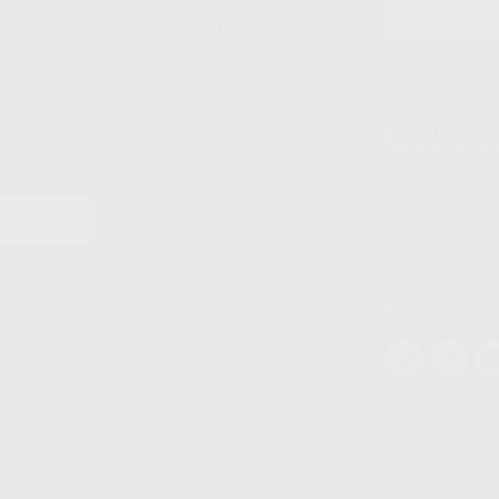
Odontobook
Material para
estudiantes
Clínica
900 393 9
Los servicios de W
(WhatsApp Ireland)
EN
WhatsApp LLC y a F
E
garantías adecuadas
datos personales a 
WhatsApp Busines
Síguenos