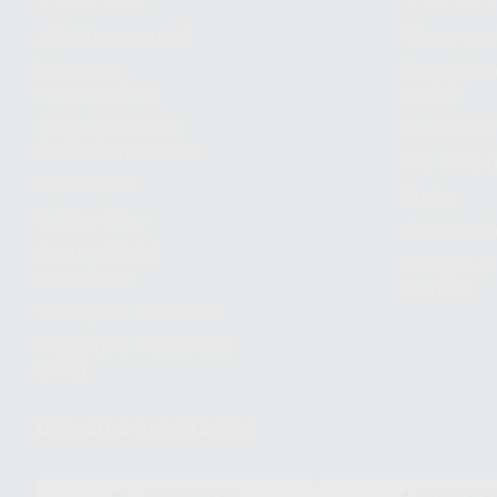
¿Quiénes somos?
Cómo com
Nuestros
Seguimien
compromisos
pedido
Responsabilidad
Devolucio
Social Corporativa
Métodos d
Canal ético
Envío
Código ético
Símbolos 
Sostenibilidad
Compra rá
energética
dientes
Trabaja con nosotros
Preguntas Frecuentes
(FAQ)
Descarga nuestra App
DISPONIBLE EN
DISPONIBLE 