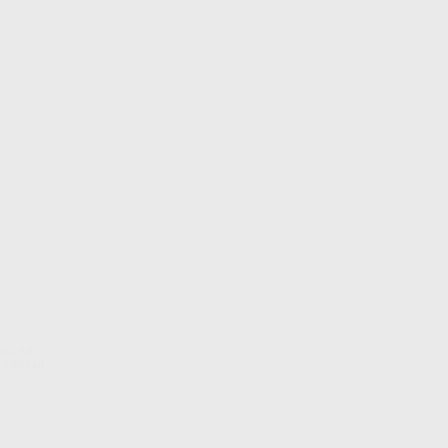
CNO MED
. 186744