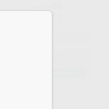
-9%
¡Mejor oferta!
1.422
,96
€
×
65,27 €
Precio con IVA incluido 1.721,78 €
¡Solicita más información!
ontáctanos para recibir asesoramiento técnico y/o una
oferta personalizada.
solicitar oferta
lamar al
900 393 939
15 días para cambiar de opinión salvo anestesias