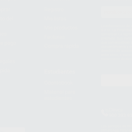
prar
Registro
to del
Mis listas
Le informamos de q
Mis productos
S.A.U.. La Finalida
nes
comercial. La legit
Facturas
prestado. Sus dato
e pago
que comercialicen p
Compra rápida
consentimiento y no
derechos de acceso,
entre otros, a trav
tratamiento de dat
legales
pida
Estudiantes
Odontobook
Material para
estudiantes
Clínica
900 393 9
Los servicios de W
(WhatsApp Ireland)
EN