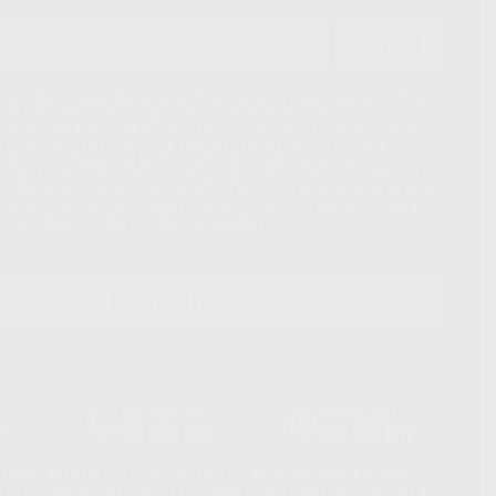
ENVIAR
ue el Responsable del tratamiento de sus Datos Personales es Proclinic
d del tratamiento de sus Datos Personales es el envío de información
imación para el envío de la información comercial es su consentimiento
s únicamente serán cedidos a empresas vinculadas con Proclinic S.A.U.
roductos similares del sector odontológico, siempre bajo su
 habrás cesión internacional de sus Datos Personales. Podrá ejercitar los
 rectificación, supresión, limitación y/o oposición al tratamiento de datos,
és de lopd@proclinic.es. Si desea conocer información adicional sobre el
os personales, acceda a:
Protección de datos
CONTACTO
Laboratorio
Whatsapp
39
900 800 880
665 533 087
hatsApp Business son proporcionados por WhatsApp Ireland Limited
. La información que controla WhatsApp Ireland puede ser transferida a