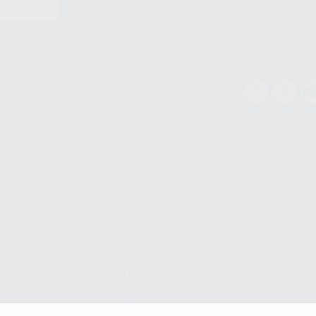
WhatsApp LLC y a F
E
garantías adecuadas
datos personales a 
WhatsApp Busines
Síguenos
Teléfono:
900 393 939
Co
pr
E-mail de contacto:
proclinic@proclinic.es
In