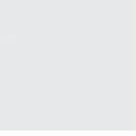
acebook Inc.. Dicha Transferencia Internacional de Datos ofrece
 al basarse en la Cláusula Contractual Tipo para la transferencia de
terceros países. Puede ampliar la información en el siguiente enlace:
s Data Transfer Addendum
.
ndiciones Generales de Contratación
y
Política de
ivacidad
formación Corporativa