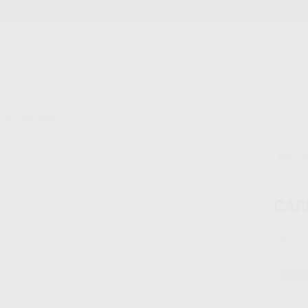
Stock de más de 15.000 productos
ORTODONCIA
CAD/CAM
EST
NTAL DENTAWAY
Sin d
CAR
Marca
Conteni
Oferta