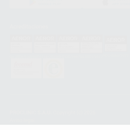
GOOGLE PLAY
APP STOR
Acreditaciones
HCO-0060/2023
GA-2008/0342
SST-0118/2023
ER-0120/1997
GS-0001/2017
PROCLINIC S.A.U.
Copyright (c) 2026
Aviso legal