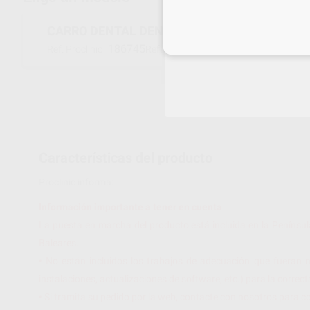
CARRO DENTAL DENTAWAY
Inicia 
186745
UV3PN
Ref. Proclinic
Ref. fabricante
Características del producto
Proclinic informa:
Información importante a tener en cuenta
La puesta en marcha del producto está incluida en la Penínsul
Baleares.
• No están incluidos los trabajos de adecuación que fueran n
instalaciones, actualizaciones de software, etc.) para la corre
• Si tramita su pedido por la web, contacte con nosotros para c