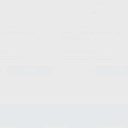
AL PROPHY 700
CARRO DENTAL PROPHY 700
NEUMATICO
Caja 1 MANGUERA CON JERINGA
ATICAS CON LUZ SUMINISTRO
2 MANGUERA NEUMÁTICAS SIN LUZ.
1.931
€
,24
€
3.922,23 €
2.124,36 €
TELLA DE 1 LT SE PUEDEN
INSTRUMENTOS EN LA IMAGEN NO INCLU
RUMENTOS MAS.
POSIBLE AÑADIR OTRA MANGERA NEUMÁT
s adicionales
Sin descuentos adicionales
LUZ
+
-
+
AÑADIR
AÑADIR
compra
Mi cuenta
Newsletter