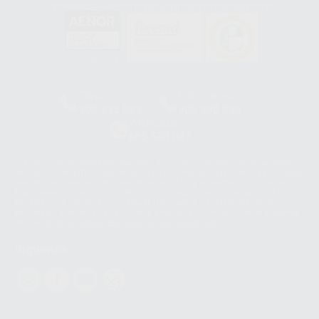
GA-2008/0342
SST-0118/2023
ER-0120/1997
GS-0001/2017
HCO-0060/2023
Clínica
Laboratorio
900 393 939
900 800 880
Whatsapp
665 533 087
Los servicios de WhatsApp Business son proporcionados por WhatsApp
Ireland Limited (WhatsApp Ireland). La información que controla WhatsApp
Ireland puede ser transferida a WhatsApp LLC y a Facebook Inc.. Dicha
Transferencia Internacional de Datos ofrece garantías adecuadas al
basarse en la Cláusula Contractual Tipo para la transferencia de datos
personales a terceros países. Puede ampliar la información en el siguiente
enlace:
WhatsApp Business Data Transfer Addendum
.
Síguenos