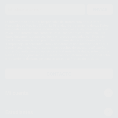
ENVIAR
Le informamos de que el Responsable del tratamiento de sus Datos
Personales es Proclinic S.A.U.. La Finalidad del tratamiento de sus Datos
Personales es el envío de información comercial. La legitimación para el
envío de la información comercial es su consentimiento prestado. Sus
datos únicamente serán cedidos a empresas vinculadas con Proclinic
S.A.U. que comercialicen productos similares del sector odontológico,
siempre bajo su consentimiento y no habrás cesión internacional de sus
Datos Personales. Podrá ejercitar los derechos de acceso, rectificación,
supresión, limitación y/o oposición al tratamiento de datos, entre otros, a
través de lopd@proclinic.es. Si desea conocer información adicional sobre
el tratamiento de datos personales, acceda a:
Protección de datos
CONTACTO
Mi cuenta
Estudiantes