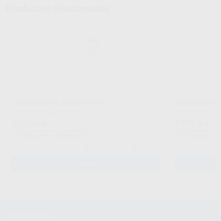
Productos relacionados
CARRO DENTAL PROPHY 900
CARRO DENTA
TECNO MED
|
Ref. 186509
TECNO MED
|
Re
5.295
1.931
,45
€
5.870,92 €
,24
€
2.1
Sin descuentos adicionales
Sin descuentos 
-
+
-
AÑADIR
Newsletter