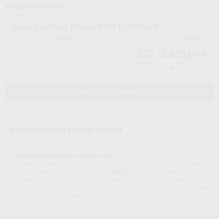
Elige un modelo
CARRO DENTAL PROPHY 700 ELECTRICO
186743
DE700E
Ref. Proclinic
Ref. fabricante
3.650,00 €
-7%
-
+
AÑADIR AL CARRITO
Características del producto
Proclinic informa:
Información importante a tener en cuenta
La puesta en marcha del producto está incluida en la Península Ibérica.
Consultar puesta en marcha en Ceuta, Melilla, Canarias y Baleares.
• No están incluidos los trabajos de adecuación que fueran necesarios en
sus instalaciones (tomas rápidas, modificaciones de instalaciones,
actualizaciones de software, etc.) para la correcta puesta en marcha.
• Si tramita su pedido por la web, contacte con nosotros para coordinar la
puesta en marcha.