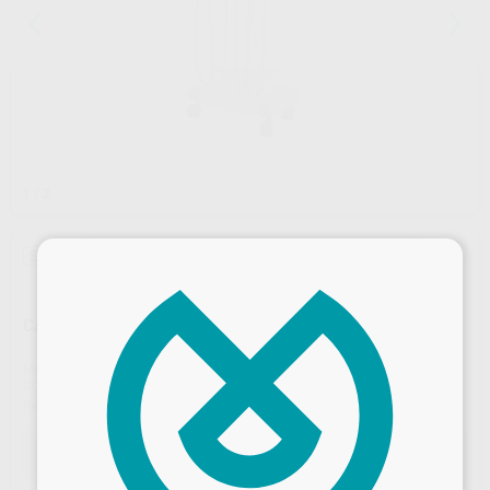
1
/ 2
×
Sin descuentos adicionales
CARRO DENTAL PROPHY 700 ELECTRICO
Marca
TECNO MED
Contenido
1 MANGUERA CON JERINGA TIPO DCI 2 MANGUERA NEUMATICAS CON LUZ SUMINISTRO DE AGUA CON BOTELLA DE 1 LT SE PUEDEN AÑADIR 2 INSTRUMENTOS MAS.
Ref. Proclinic
186743
Ref. fabricante
DE700E
Oferta
3.650,00 €
Comprando
1 unidad
te ahorras el
7%