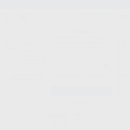
Stock de más de 15.000 productos
¡Hola!
Inicia sesión para ver los precios
del carrito con tus condiciones y
Proclinic
descuentos aplicados.
¿Todavía no tienes nuestra App?
¡Descárgala para ser siempre el primero en conocer nuestras
promociones y descuentos! Disponible en Google Play o App Store.
Google Play
Inicio
/
Equipamiento
/
Rotatorio
/
Carros instrumentos dentales
/
CARRO
¿Has olvidado tu contraseña?
DENTAL PROPHY 700 ELECTRICO
Registrarme