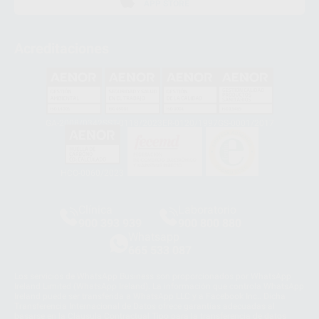
APP STORE
Acreditaciones
GA-2008/0342
SST-0118/2023
ER-0120/1997
GS-0001/2017
HCO-0060/2023
Clínica
Laboratorio
900 393 939
900 800 880
Whatsapp
665 533 087
Los servicios de WhatsApp Business son proporcionados por WhatsApp
Ireland Limited (WhatsApp Ireland). La información que controla WhatsApp
Ireland puede ser transferida a WhatsApp LLC y a Facebook Inc.. Dicha
Transferencia Internacional de Datos ofrece garantías adecuadas al
basarse en la Cláusula Contractual Tipo para la transferencia de datos