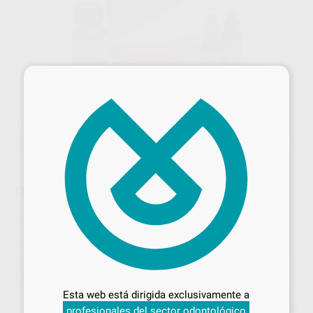
×
Oferta
CEMENTO IONÓMERO VIDRIO REFORZADO
Marca
PROCLINIC EXPERT
Contenido
5 g de polvo + 10 ml de líquido + 3 ml acondicionador
Ref. Proclinic
78556
Desbloquea todas tus ventajas
Oferta
56,68 €
Comprando
1 unidad
te ahorras el
45%
Inicia sesión
para disfrutar de todos
Esta web está dirigida exclusivamente a
tus
descuentos y condiciones
Precio web
profesionales del sector odontológico