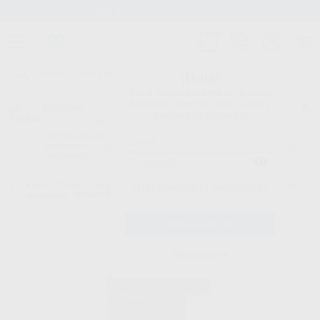
Stock de más de 15.000 productos
¡Hola!
Inicia sesión para ver los precios
del carrito con tus condiciones y
Proclinic
descuentos aplicados.
¿Todavía no tienes nuestra App?
¡Descárgala para ser siempre el primero en conocer nuestras
promociones y descuentos! Disponible en Google Play o App Store.
Google Play
Inicio
/
Clínica
/
Cementos
/
Cementos definitivos-ionómeros de vidrio
¿Has olvidado tu contraseña?
reforzados
/
CEMENTO IONÓMERO VIDRIO REFORZADO
Registrarme