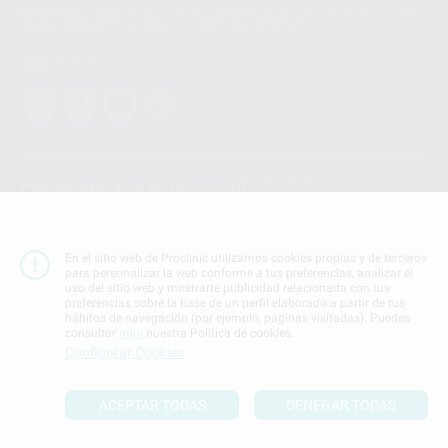
personales a terceros países. Puede ampliar la información en el siguiente
enlace:
WhatsApp Business Data Transfer Addendum
.
Síguenos
PROCLINIC S.A.U.
Copyright (c) 2026
Aviso legal
Teléfono:
900 393 939
En el sitio web de Proclinic utilizamos cookies propias y de terceros
E-mail de contacto:
proclinic@proclinic.es
para personalizar la web conforme a tus preferencias, analizar el
uso del sitio web y mostrarte publicidad relacionada con tus
preferencias sobre la base de un perfil elaborado a partir de tus
Condiciones Generales de Contratación
y
Política
hábitos de navegación (por ejemplo, páginas visitadas). Puedes
de privacidad
consultar
aquí
nuestra Política de cookies.
Información Corporativa
Configurar Cookies
Política de Cookies
ACEPTAR TODAS
DENEGAR TODAS
SUBIR