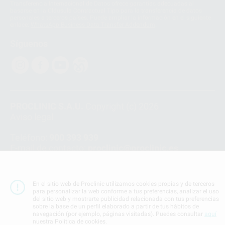
Transferencia Internacional de Datos ofrece garantías adecuadas al
basarse en la Cláusula Contractual Tipo para la transferencia de datos
personales a terceros países. Puede ampliar la información en el siguiente
enlace:
WhatsApp Business Data Transfer Addendum
.
Síguenos
PROCLINIC S.A.U.
Copyright (c) 2026
Aviso legal
Teléfono:
900 393 939
E-mail de contacto:
proclinic@proclinic.es
Condiciones Generales de Contratación
y
Política
de privacidad
En el sitio web de Proclinic utilizamos cookies propias y de terceros
Información Corporativa
para personalizar la web conforme a tus preferencias, analizar el uso
Política de Cookies
del sitio web y mostrarte publicidad relacionada con tus preferencias
sobre la base de un perfil elaborado a partir de tus hábitos de
navegación (por ejemplo, páginas visitadas). Puedes consultar
aquí
nuestra Política de cookies.