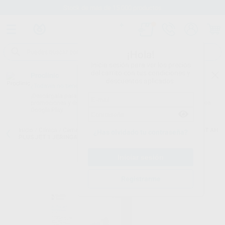
Stock de más de 15.000 productos
¡Hola!
Inicia sesión para ver los precios
del carrito con tus condiciones y
Proclinic
descuentos aplicados.
¿Todavía no tienes nuestra App?
¡Descárgala para ser siempre el primero en conocer nuestras
promociones y descuentos! Disponible en Google Play o App Store.
Google Play
Inicio
/
Clínica
/
Cementos
/
Cementos de obturación de canales
/
KIT AH
¿Has olvidado tu contraseña?
PLUS JET 1 JERINGA
Registrarme