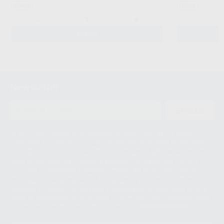
Oferta
Oferta
-
+
-
AÑADIR
Newsletter
ENVIAR
Le informamos de que el Responsable del tratamiento de sus Datos
Personales es Proclinic S.A.U.. La Finalidad del tratamiento de sus Datos
Personales es el envío de información comercial. La legitimación para el
envío de la información comercial es su consentimiento prestado. Sus
datos únicamente serán cedidos a empresas vinculadas con Proclinic
S.A.U. que comercialicen productos similares del sector odontológico,
siempre bajo su consentimiento y no habrás cesión internacional de sus
Datos Personales. Podrá ejercitar los derechos de acceso, rectificación,
supresión, limitación y/o oposición al tratamiento de datos, entre otros, a
través de lopd@proclinic.es. Si desea conocer información adicional sobre
el tratamiento de datos personales, acceda a:
Protección de datos