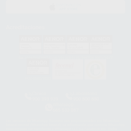
DISPONIBLE EN
APP STORE
Acreditaciones
GA-2008/0342
SST-0118/2023
ER-0120/1997
GS-0001/2017
HCO-0060/2023
Clínica
Laboratorio
900 393 939
900 800 880
Whatsapp
665 533 087
Los servicios de WhatsApp Business son proporcionados por WhatsApp
Ireland Limited (WhatsApp Ireland). La información que controla WhatsApp
Ireland puede ser transferida a WhatsApp LLC y a Facebook Inc.. Dicha