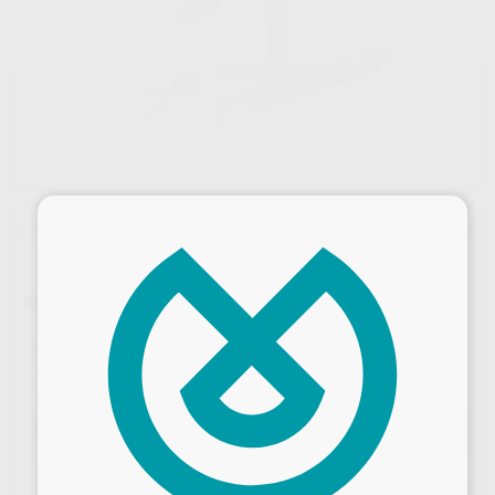
×
Oferta
KIT AH PLUS JET 1 JERINGA
Marca
DENTSPLY MAILLEFER
Contenido
1 jeringa de 15 g + 20 puntas de mezcla intraoral + 1 block de mezcla + 1 guía técnica ilustrada + 1 bandeja organizadora
Ref. Proclinic
2768
Ref. fabricante
60620115
Oferta
162,83 €
Comprando
1 unidad
te ahorras el
10%
Precio web