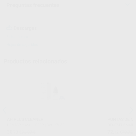
Preguntas frecuentes
Descargas
Ficha técnica
Hojas de seguridad
Productos relacionados
AH PLUS CLEANER
PUNTAS DE ME
DENTSPLY MAILLEFER
|
Ref. 27063
DENTSPLY MAIL
30
72
,73
€
33,97 €
,12
€
79,72 