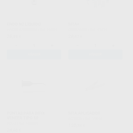
ENDO N2 LÍQUIDO
MTA+
HAGER & WERKEN
|
Ref. 16069
CERKAMED
|
Ref. 41016
26
28
,59
€
,97
€
-
+
-
+
AÑADIR
AÑADIR
PUNTAS PARA BIFIX
MTA APLICADOR
VENEER TIPO 50
ACTEON
|
Ref. 19698
VOCO
|
Ref. 100609
120
,38
€
24
,60
€