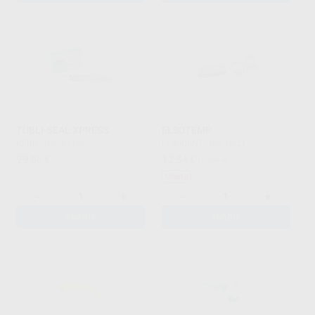
TUBLI-SEAL XPRESS
ELSOTEMP
KERR
|
Ref. 87102
ELSODENT
|
Ref. 0921
99
12
,06
€
,54
€
13,86 €
Oferta
-
+
-
+
AÑADIR
AÑADIR