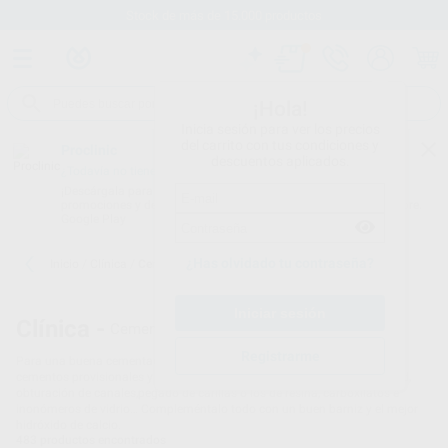
Stock de más de 15.000 productos
¡Hola!
Inicia sesión para ver los precios
del carrito con tus condiciones y
Proclinic
descuentos aplicados.
¿Todavía no tienes nuestra App?
¡Descárgala para ser siempre el primero en conocer nuestras
promociones y descuentos! Disponible en Google Play o App Store.
Google Play
¿Has olvidado tu contraseña?
Inicio
/
Clínica
/
Cementos
Clínica -
Cementos dentales - 18
Registrarme
Para una buena cementación es imprescindible contar con los mejores
cementos provisionales y definitivos, ya bien sea para fondos de cavidad,
obturación de canales,pegado de carillas o los de resina, carboxilatos e
inonómeros de vidrio… Compleméntalo todo con un buen barniz y el mejor
hidróxido de calcio.
483
productos encontrados