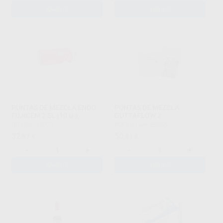
AÑADIR
AÑADIR
PUNTAS DE MEZCLA ENDO
PUNTAS DE MEZCLA
FUJICEM 2 SL (10 U.)
GUTTAFLOW 2
GC
|
Ref. 19079
ROEKO
|
Ref. 85965
32
50
,87
€
,41
€
-
+
-
+
AÑADIR
AÑADIR