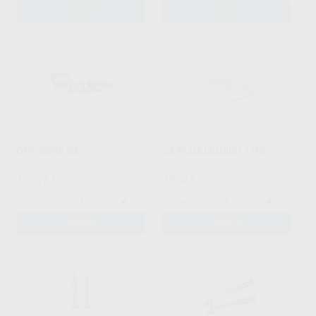
AÑADIR
AÑADIR
OPTICORE N3
CX-PLUS LIQUIDO 17ML
IDS
|
Ref. 48256
SHOFU
|
Ref. 65096
125
39
,78
€
,92
€
-
+
-
+
AÑADIR
AÑADIR