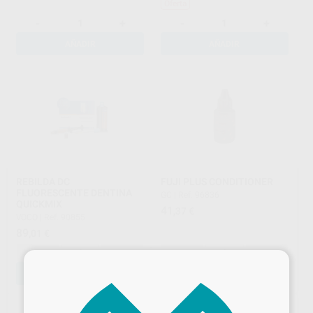
Oferta
-
+
-
+
AÑADIR
AÑADIR
REBILDA DC
FUJI PLUS CONDITIONER
FLUORESCENTE DENTINA
GC
|
Ref. 96836
QUICKMIX
41
,37
€
VOCO
|
Ref. 90855
89
,01
€
-
+
-
+
×
AÑADIR
AÑADIR