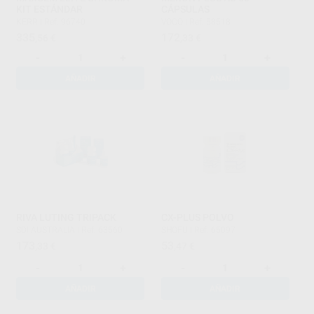
KIT ESTÁNDAR
CÁPSULAS
KERR
|
Ref. 96740
VOCO
|
Ref. 58518
335
172
,56
€
,33
€
-
+
-
+
AÑADIR
AÑADIR
RIVA LUTING TRIPACK
CX-PLUS POLVO
SDI AUSTRALIA
|
Ref. 63560
SHOFU
|
Ref. 65097
173
53
,33
€
,47
€
-
+
-
+
AÑADIR
AÑADIR