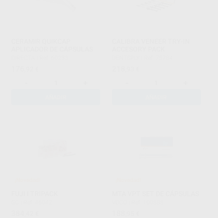
CERAMIR QUIKCAP
CALIBRA VENEER TRY-IN
APLICADOR DE CÁPSULAS
ACCESORY PACK
DIRECTA
|
Ref. 60233
DENTSPLY
|
Ref. 75784
176
218
,92
€
,93
€
-
+
-
+
AÑADIR
AÑADIR
¡Novedad!
¡Novedad!
FUJI I TRIPACK
MTA VPT SET DE CÁPSULAS
GC
|
Ref. 46042
VOCO
|
Ref. 100585
384
188
,42
€
,95
€