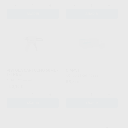
-
+
-
+
AÑADIR
AÑADIR
PISTOLA CARTUCHO 50ML -
CIMAVIT
1:1 KDM
ACTEON
|
Ref. 45999
KDM
|
Ref. 44740
85
,21
€
152
,19
€
-
+
-
+
AÑADIR
AÑADIR