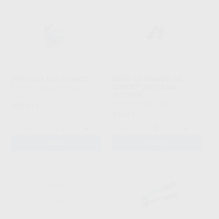
PRO ROOT MTA BLANCO
ENDO TIP PANAVIA SA
CEMENT UNIVERSAL
DENTSPLY MAILLEFER
|
Ref.
AUTOMIX
13490
KURARAY
|
Ref. 24663
494
,43
€
45
,47
€
-
+
-
+
AÑADIR
AÑADIR