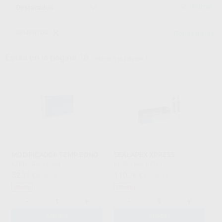
Filtrar
CEMENTOS
Borrar filtros
Estás en la página 18
Volver a la página 1
MODIFICADOR TEMP BOND
SEALAPEX XPRESS
KERR
|
Ref. 56336
KERR
|
Ref. 87101
52
110
,31
€
57,81 €
,76
€
122,42 €
Oferta
Oferta
-
+
-
+
AÑADIR
AÑADIR