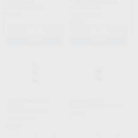
CORTISOMOL
TEMPOCEM SMARTMIX
ACTEON
|
Ref. 45890
DMG
|
Ref. 74044
78
75
,28
€
,29
€
83,21 €
Oferta
-
+
-
+
AÑADIR
AÑADIR
ENDO ABSORB PLUS
ENDO N2 POLVO
LÍQUIDO
HAGER & WERKEN
|
Ref. 16068
HOFFMANN
|
Ref. 76006
47
,76
€
72
,74
€
80,40 €
Oferta
-
+
-
+