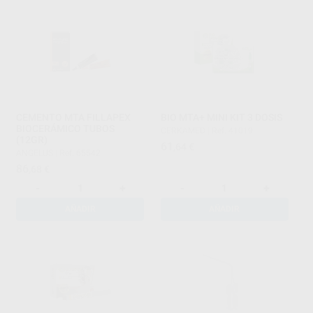
CEMENTO MTA FILLAPEX
BIO MTA+ MINI KIT 3 DOSIS
BIOCERÁMICO TUBOS
CERKAMED
|
Ref. 41019
(12GR)
61
,64
€
ANGELUS
|
Ref. 65542
86
,68
€
-
+
-
+
AÑADIR
AÑADIR