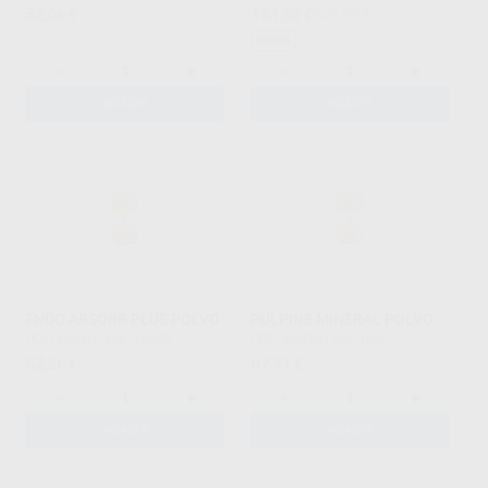
32
151
,06
€
,90
€
200,61 €
Oferta
-
+
-
+
AÑADIR
AÑADIR
ENDO ABSORB PLUS POLVO
PULPINE MINERAL POLVO
HOFFMANN
|
Ref. 76005
HOFFMANN
|
Ref. 76007
62
67
,26
€
,71
€
-
+
-
+
AÑADIR
AÑADIR