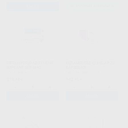
AÑADIR
SELECCIONAR REFERENCIA
BIFIX HYBRID ABUTMENT
CERAMIR C&B QUIKCAP 20
IMPLANT SET UHO
CÁPSULAS
VOCO
|
Ref. 63272
DIRECTA
|
Ref. 60232
236
142
,45
€
,93
€
-
+
-
+
AÑADIR
AÑADIR