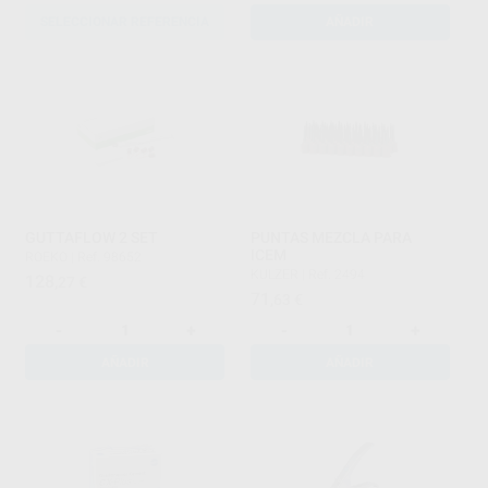
SELECCIONAR REFERENCIA
AÑADIR
GUTTAFLOW 2 SET
PUNTAS MEZCLA PARA
ICEM
ROEKO
|
Ref. 98652
KULZER
|
Ref. 2494
128
,27
€
71
,63
€
-
+
-
+
AÑADIR
AÑADIR