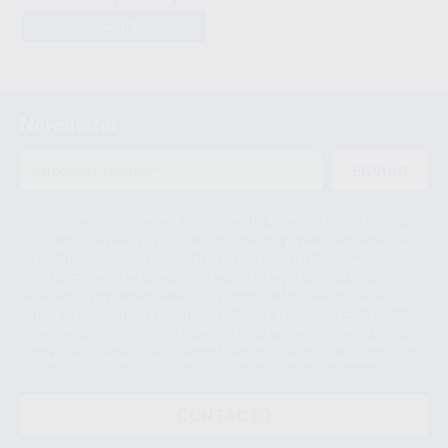
AÑADIR
16
17
Newsletter
18
ENVIAR
19
20
Le informamos de que el Responsable del tratamiento de sus Datos
Personales es Proclinic S.A.U.. La Finalidad del tratamiento de sus Datos
Personales es el envío de información comercial. La legitimación para el
envío de la información comercial es su consentimiento prestado. Sus
datos únicamente serán cedidos a empresas vinculadas con Proclinic
S.A.U. que comercialicen productos similares del sector odontológico,
siempre bajo su consentimiento y no habrás cesión internacional de sus
Datos Personales. Podrá ejercitar los derechos de acceso, rectificación,
supresión, limitación y/o oposición al tratamiento de datos, entre otros, a
través de lopd@proclinic.es. Si desea conocer información adicional sobre
el tratamiento de datos personales, acceda a:
Protección de datos
CONTACTO