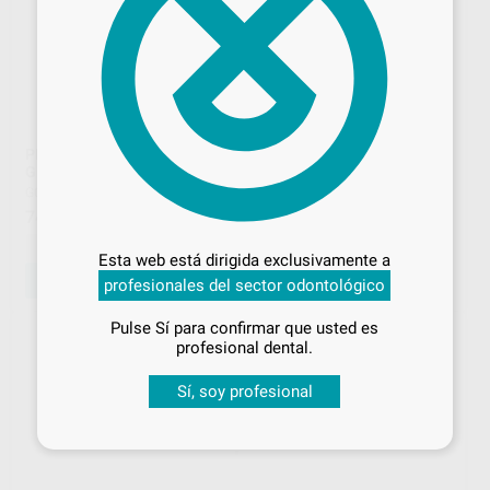
PISTOLA DISPENSADORA
BIFIX VENEER TRY-IN
GRADIA CORE 10ML – 1:1
VOCO
|
Ref. Grupo
GC
|
Ref. 93634
27
,93
€
Desbloquea todas tus ventajas
74
,05
€
-
+
Inicia sesión
para disfrutar de todos
Esta web está dirigida exclusivamente a
tus
descuentos y condiciones
AÑADIR
SELECCIONAR REFERENCIA
profesionales del sector odontológico
especiales
Pulse Sí para confirmar que usted es
¡Iniciar sesión!
profesional dental.
Sí, soy profesional