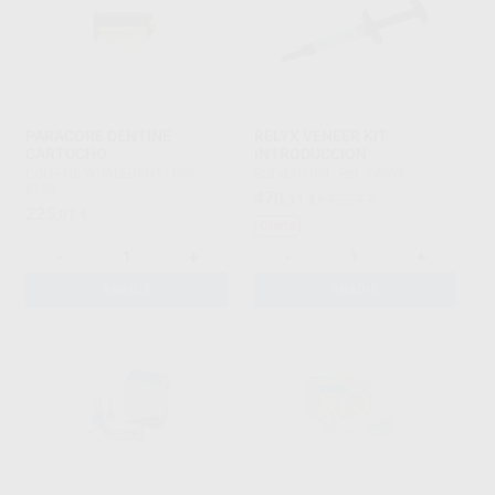
PARACORE DENTINE
RELYX VENEER KIT
CARTUCHO
INTRODUCCION
COLTENE-WHALEDENT
|
Ref.
SOLVENTUM
|
Ref. 74469
6156
470
,11
€
642,21 €
225
,01
€
Oferta
-
+
-
+
AÑADIR
AÑADIR