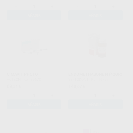
-
+
-
+
AÑADIR
AÑADIR
CIMAVIT PHOTO
ENDOMETHASONE N (42GR)
ACTEON
|
Ref. 89673
SEPTODONT
|
Ref. 19797
69
148
,51
€
,67
€
-
+
-
+
AÑADIR
AÑADIR