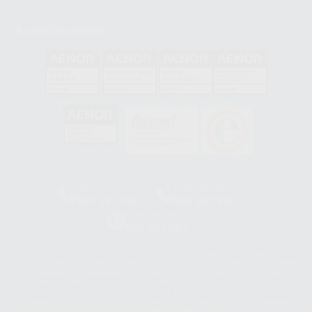
Acreditaciones
GA-2008/0342
SST-0118/2023
ER-0120/1997
GS-0001/2017
HCO-0060/2023
Clínica
Laboratorio
900 393 939
900 800 880
Whatsapp
665 533 087
Los servicios de WhatsApp Business son proporcionados por WhatsApp
Ireland Limited (WhatsApp Ireland). La información que controla WhatsApp
Ireland puede ser transferida a WhatsApp LLC y a Facebook Inc.. Dicha
Transferencia Internacional de Datos ofrece garantías adecuadas al
basarse en la Cláusula Contractual Tipo para la transferencia de datos
personales a terceros países. Puede ampliar la información en el siguiente
enlace:
WhatsApp Business Data Transfer Addendum
.