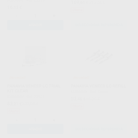
KURARAY
|
Ref. 22529
169
,60
€
210,04 €
16
,13
€
Oferta
-
+
AÑADIR
SELECCIONAR REFERENCIA
¡Novedad!
¡Novedad!
PANAVIA VENEER LC TRIAL
PANAVIA VENEER LC REFILL
KIT CLEAR
KURARAY
|
Ref. Grupo
KURARAY
|
Ref. 22524
53
,46
€
66,20 €
83
,21
€
103,05 €
Oferta
Oferta
-
+
AÑADIR
SELECCIONAR REFERENCIA