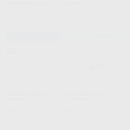
PERMACEM-AUTOMIX
SEALITE
CARTUCHO
ACTEON
|
Ref. Grupo
DMG
|
Ref. 9855
100
,32
€
87
,91
€
-
+
AÑADIR
SELECCIONAR REFERENCIA
35%
DURELON CÁPSULAS
OPTICORE CLASSIC
MAXICAP
CARTUCHO
SOLVENTUM
|
Ref. 45100
IDS
|
Ref. 48255
97
367
,06
€
149,42 €
,08
€
Oferta
-
+
-
+