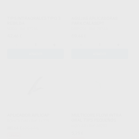
TIPS INTRAORALES TIPO 3
AGUJAS APLICADORAS
REBILDA
PARA CALASEPT
VOCO
|
Ref. 97234
DIRECTA
|
Ref. 25748
42
69
,46
€
,44
€
-
+
-
+
AÑADIR
AÑADIR
APLICADOR APLICAP
MULTICORE FLOW INTRA
ORAL TIPS PEQUEÑOS
SOLVENTUM
|
Ref. 71779
IVOCLAR
|
Ref. 83232
80
,14
€
109,14 €
5
,75
€
Oferta