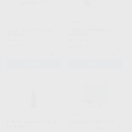
¡Novedad!
CLEARFIL PHOTO CORE 1
CERAMIR C&B QUIKCAP 5
JERINGA
CÁPSULAS
KURARAY
|
Ref. 25483
DIRECTA
|
Ref. 60239
67
44
,35
€
,33
€
-
+
-
+
AÑADIR
AÑADIR
¡Novedad!
PUNTAS PANAVIA VENEER
PANAVIA VENEER LC KIT
LC (16GA)
KURARAY
|
Ref. Grupo