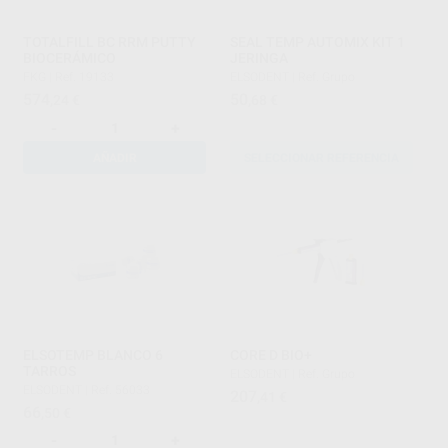
TOTALFILL BC RRM PUTTY
SEAL TEMP AUTOMIX KIT 1
BIOCERÁMICO
JERINGA
FKG
|
Ref. 19133
ELSODENT
|
Ref. Grupo
574
50
,24
€
,68
€
-
+
AÑADIR
SELECCIONAR REFERENCIA
ELSOTEMP BLANCO 6
CORE D BIO+
TARROS
ELSODENT
|
Ref. Grupo
ELSODENT
|
Ref. 56033
207
,41
€
66
,50
€
-
+