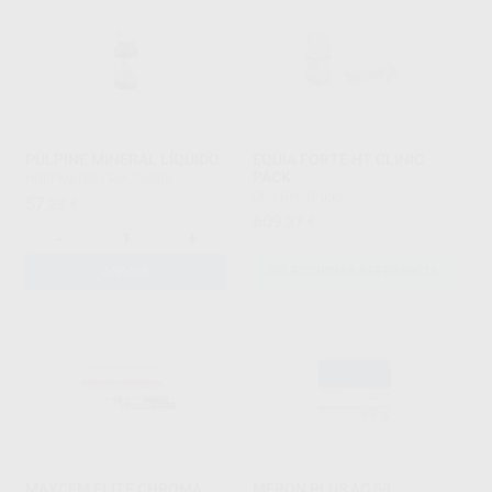
PULPINE MINERAL LÍQUIDO
EQUIA FORTE HT CLINIC
PACK
HOFFMANN
|
Ref. 76008
GC
|
Ref. Grupo
57
,23
€
609
,37
€
-
+
AÑADIR
SELECCIONAR REFERENCIA
MAXCEM ELITE CHROMA
MERON PLUS AC 50