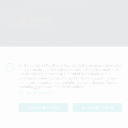
Síguenos
PROCLINIC S.A.U.
Copyright (c) 2026
Aviso legal
Teléfono:
900 393 939
En el sitio web de Proclinic utilizamos cookies propias y de terceros
E-mail de contacto:
proclinic@proclinic.es
para personalizar la web conforme a tus preferencias, analizar el
uso del sitio web y mostrarte publicidad relacionada con tus
preferencias sobre la base de un perfil elaborado a partir de tus
Condiciones Generales de Contratación
y
Política
hábitos de navegación (por ejemplo, páginas visitadas). Puedes
de privacidad
consultar
aquí
nuestra Política de cookies.
Configurar Cookies
Información Corporativa
Política de Cookies
ACEPTAR TODAS
DENEGAR TODAS
SUBIR