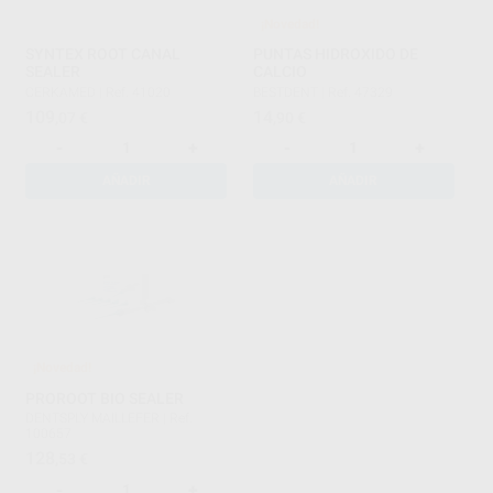
¡Novedad!
SYNTEX ROOT CANAL
PUNTAS HIDROXIDO DE
SEALER
CALCIO
CERKAMED
|
Ref. 41020
BESTDENT
|
Ref. 47329
109
14
,07
€
,90
€
-
+
-
+
AÑADIR
AÑADIR
¡Novedad!
PROROOT BIO SEALER
DENTSPLY MAILLEFER
|
Ref.
100657
128
,53
€
-
+