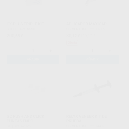
CX-PLUS TRIPLE KIT
APLICADOR MAXICAP
SHOFU
|
Ref. 65801
SOLVENTUM
|
Ref. 71839
200
80
,65
€
,12
€
109,12 €
Oferta
-
+
-
+
AÑADIR
AÑADIR
GC PUSH AND CLICK
RELYX VENEER KIT DE
PUNTAS ENDO
PRUEBA
GC
|
Ref. 42925
SOLVENTUM
|
Ref. 74470