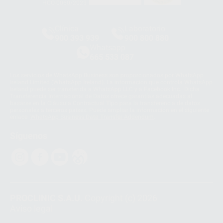
HCO-0060/2023
Clínica
Laboratorio
900 393 939
900 800 880
Whatsapp
665 533 087
Los servicios de WhatsApp Business son proporcionados por WhatsApp
Ireland Limited (WhatsApp Ireland). La información que controla WhatsApp
Ireland puede ser transferida a WhatsApp LLC y a Facebook Inc.. Dicha
Transferencia Internacional de Datos ofrece garantías adecuadas al
basarse en la Cláusula Contractual Tipo para la transferencia de datos
personales a terceros países. Puede ampliar la información en el siguiente
enlace:
WhatsApp Business Data Transfer Addendum
.
Síguenos
PROCLINIC S.A.U.
Copyright (c) 2026
Aviso legal