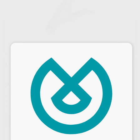
×
Oferta
APLICADOR APLICAP
Marca
SOLVENTUM
Contenido
1 unidad
Ref. Proclinic
71779
Ref. fabricante
73050
Oferta
80,14 €
Comprando
1 unidad
te ahorras el
27%
Desbloquea todas tus ventajas
Precio web