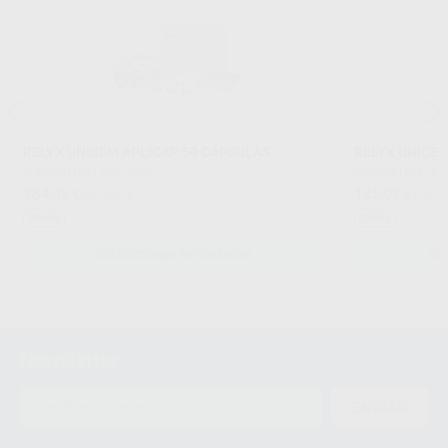
RELYX UNICEM APLICAP 50 CAPSULAS
RELYX UNICEM
SOLVENTUM
|
Ref. Grupo
SOLVENTUM
|
Re
284
125
,38
€
387,28 €
,07
€
170,3
Oferta
Oferta
SELECCIONAR REFERENCIA
SE
Newsletter
ENVIAR