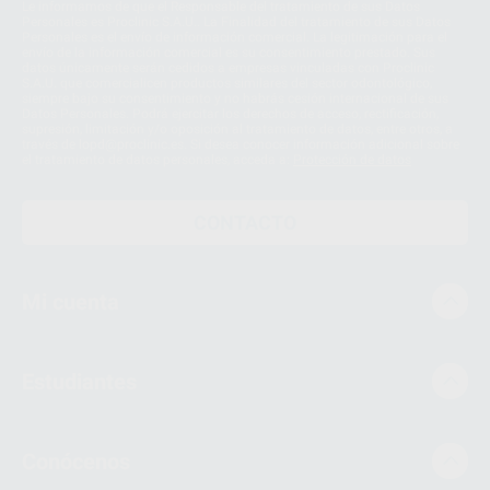
Le informamos de que el Responsable del tratamiento de sus Datos
Personales es Proclinic S.A.U.. La Finalidad del tratamiento de sus Datos
Personales es el envío de información comercial. La legitimación para el
envío de la información comercial es su consentimiento prestado. Sus
datos únicamente serán cedidos a empresas vinculadas con Proclinic
S.A.U. que comercialicen productos similares del sector odontológico,
siempre bajo su consentimiento y no habrás cesión internacional de sus
Datos Personales. Podrá ejercitar los derechos de acceso, rectificación,
supresión, limitación y/o oposición al tratamiento de datos, entre otros, a
través de lopd@proclinic.es. Si desea conocer información adicional sobre
el tratamiento de datos personales, acceda a:
Protección de datos
CONTACTO
Mi cuenta
Estudiantes
Conócenos