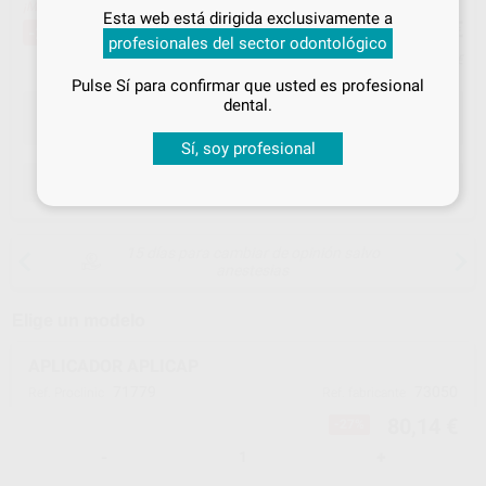
Inicia sesión
para disfrutar de todos
¡Mejor oferta!
80
Esta web está dirigida exclusivamente a
,14
€
tus
descuentos y condiciones
109,14 €
-27%
profesionales del sector odontológico
especiales
Precio con IVA incluido 96,97 €
Pulse Sí para confirmar que usted es profesional
¡Iniciar sesión!
dental.
Sí, soy profesional
ELEGIR CANTIDAD
15 días para cambiar de opinión salvo
anestesias
Elige un modelo
APLICADOR APLICAP
71779
73050
Ref. Proclinic
Ref. fabricante
80,14 €
-27%
-
+