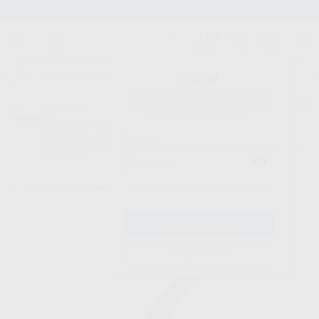
Stock de más de 15.000 productos
¡Hola!
Inicia sesión para ver los precios
del carrito con tus condiciones y
Proclinic
descuentos aplicados.
¿Todavía no tienes nuestra App?
¡Descárgala para ser siempre el primero en conocer nuestras
promociones y descuentos! Disponible en Google Play o App Store.
Google Play
¿Has olvidado tu contraseña?
Inicio
/
Clínica
/
Cementos
/
Varios:cementos
/
APLICADOR APLICAP
Registrarme