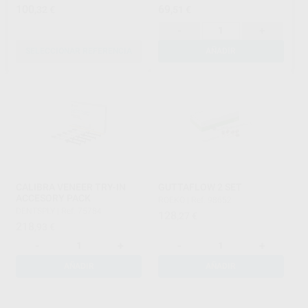
100
69
,32
€
,51
€
-
+
SELECCIONAR REFERENCIA
AÑADIR
CALIBRA VENEER TRY-IN
GUTTAFLOW 2 SET
ACCESORY PACK
ROEKO
|
Ref. 98652
DENTSPLY
|
Ref. 75784
128
,27
€
218
,93
€
-
+
-
+
AÑADIR
AÑADIR