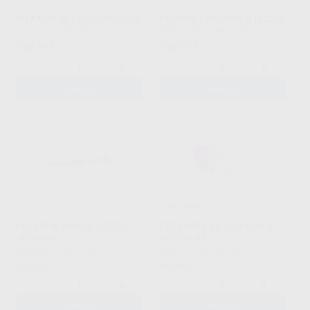
MTA VPT SET DE CÁPSULAS
ENDOMETHASONE N (42GR)
VOCO
|
Ref. 100585
SEPTODONT
|
Ref. 19797
188
148
,95
€
,67
€
-
+
-
+
AÑADIR
AÑADIR
¡Novedad!
CLEARFIL PHOTO CORE 1
CERAMIR C&B QUIKCAP 5
JERINGA
CÁPSULAS
KURARAY
|
Ref. 25483
DIRECTA
|
Ref. 60239
67
44
,35
€
,33
€
-
+
-
+
AÑADIR
AÑADIR