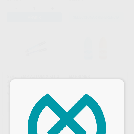
-
+
AÑADIR
SELECCIONAR REFERENCIA
SEAL TEMP AUTOMIX KIT 2
ED PRIMER
JERINGAS
KURARAY
|
Ref. Grupo
×
ELSODENT
|
Ref. Grupo
58
,61
€
93
,66
€
SELECCIONAR REFERENCIA
SELECCIONAR REFERENCIA