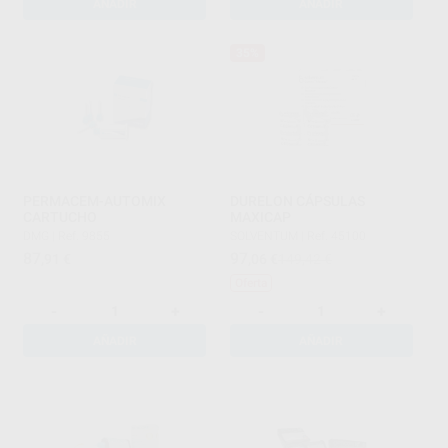
AÑADIR
AÑADIR
35%
PERMACEM-AUTOMIX
DURELON CÁPSULAS
CARTUCHO
MAXICAP
DMG
|
Ref. 9855
SOLVENTUM
|
Ref. 45100
87
97
,91
€
,06
€
149,42 €
Oferta
-
+
-
+
AÑADIR
AÑADIR