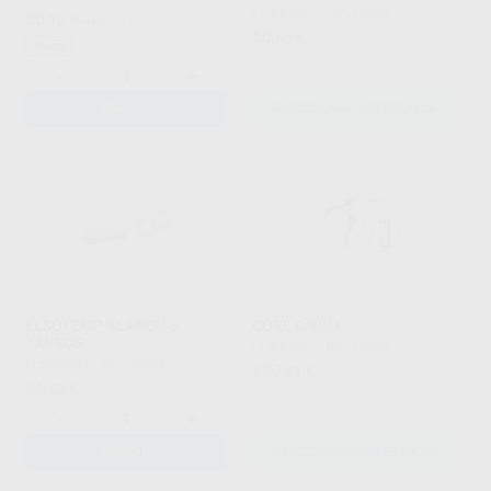
ELSODENT
|
Ref. Grupo
80
,12
€
109,12 €
50
,68
€
Oferta
-
+
AÑADIR
SELECCIONAR REFERENCIA
ELSOTEMP BLANCO 6
CORE D BIO+
TARROS
ELSODENT
|
Ref. Grupo
ELSODENT
|
Ref. 56033
207
,41
€
66
,50
€
-
+
AÑADIR
SELECCIONAR REFERENCIA