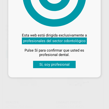
Desbloquea todas tus ventajas
CERAMIR C&B QUIKCAP 20
CERAMIR QUIKCAP
CÁPSULAS
APLICADOR DE CÁPSULAS
Inicia sesión
para disfrutar de todos
DIRECTA
|
Ref. 60232
DIRECTA
|
Ref. 60233
Esta web está dirigida exclusivamente a
tus
descuentos y condiciones
142
176
,93
€
,92
€
profesionales del sector odontológico
especiales
-
+
-
+
Pulse Sí para confirmar que usted es
¡Iniciar sesión!
AÑADIR
AÑADIR
profesional dental.
Sí, soy profesional
SEALITE
CIMAVIT PHOTO
ACTEON
|
Ref. Grupo
ACTEON
|
Ref. 89673