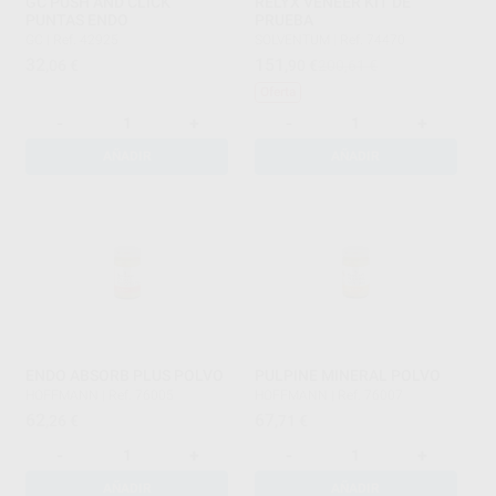
GC PUSH AND CLICK
RELYX VENEER KIT DE
PUNTAS ENDO
PRUEBA
GC
|
Ref. 42925
SOLVENTUM
|
Ref. 74470
32
151
,06
€
,90
€
200,61 €
Oferta
-
+
-
+
AÑADIR
AÑADIR
ENDO ABSORB PLUS POLVO
PULPINE MINERAL POLVO
HOFFMANN
|
Ref. 76005
HOFFMANN
|
Ref. 76007
62
67
,26
€
,71
€
-
+
-
+
AÑADIR
AÑADIR