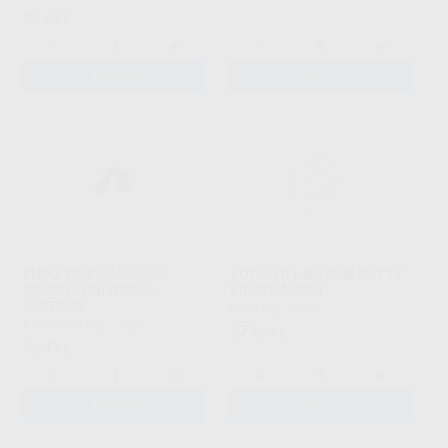
86
,68
€
-
+
-
+
AÑADIR
AÑADIR
ENDO TIP PANAVIA SA
TOTALFILL BC RRM PUTTY
CEMENT UNIVERSAL
BIOCERÁMICO
AUTOMIX
FKG
|
Ref. 19133
KURARAY
|
Ref. 24663
574
,24
€
45
,47
€
-
+
-
+
AÑADIR
AÑADIR