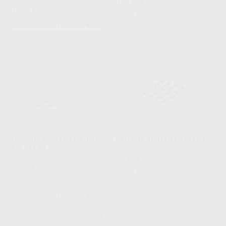
169
,60
€
210,04 €
16
,13
€
Oferta
-
+
AÑADIR
SELECCIONAR REFERENCIA
¡Novedad!
¡Novedad!
PANAVIA VENEER LC TRIAL
PANAVIA VENEER LC REFILL
KIT CLEAR
KURARAY
|
Ref. Grupo
KURARAY
|
Ref. 22524
53
,46
€
66,20 €
83
,21
€
103,05 €
Oferta
Oferta
-
+
AÑADIR
SELECCIONAR REFERENCIA