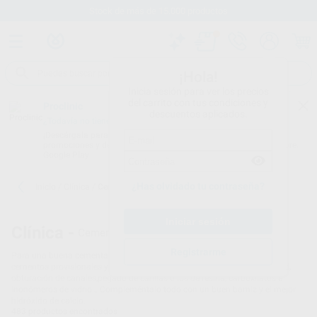
Stock de más de 15.000 productos
¡Hola!
Inicia sesión para ver los precios
del carrito con tus condiciones y
Proclinic
descuentos aplicados.
¿Todavía no tienes nuestra App?
¡Descárgala para ser siempre el primero en conocer nuestras
promociones y descuentos! Disponible en Google Play o App Store.
Google Play
¿Has olvidado tu contraseña?
Inicio
/
Clínica
/
Cementos
Clínica -
Cementos dentales - 19
Registrarme
Para una buena cementación es imprescindible contar con los mejores
cementos provisionales y definitivos, ya bien sea para fondos de cavidad,
obturación de canales,pegado de carillas o los de resina, carboxilatos e
inonómeros de vidrio… Compleméntalo todo con un buen barniz y el mejor
hidróxido de calcio.
483
productos encontrados