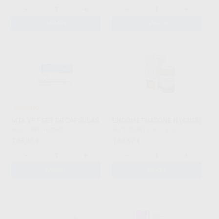
-
+
-
+
AÑADIR
AÑADIR
¡Novedad!
MTA VPT SET DE CÁPSULAS
ENDOMETHASONE N (42GR)
VOCO
|
Ref. 100585
SEPTODONT
|
Ref. 19797
188
148
,95
€
,67
€
-
+
-
+
AÑADIR
AÑADIR