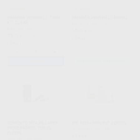
¡Novedad!
¡Novedad!
PANAVIA VENEER LC TRIAL
PANAVIA VENEER LC REFILL
KIT CLEAR
KURARAY
|
Ref. Grupo
KURARAY
|
Ref. 22524
53
,46
€
66,20 €
83
,21
€
103,05 €
Oferta
Oferta
-
+
AÑADIR
SELECCIONAR REFERENCIA
CEMENTO MTA FILLAPEX
BIO MTA+ MINI KIT 3 DOSIS
BIOCERÁMICO TUBOS
CERKAMED
|
Ref. 41019
(12GR)
61
,64
€
ANGELUS
|
Ref. 65542