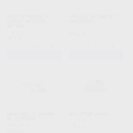
ENDO TIP PANAVIA SA
TOTALFILL BC RRM PUTTY
CEMENT UNIVERSAL
BIOCERÁMICO
AUTOMIX
FKG
|
Ref. 19133
KURARAY
|
Ref. 24663
574
,24
€
45
,47
€
-
+
-
+
AÑADIR
AÑADIR
MAXCEM ELITE CHROMA
RIVA LUTING TRIPACK
KIT ESTÁNDAR
SDI AUSTRALIA
|
Ref. 63560
KERR
|
Ref. 96740
173
,33
€
335
,56
€