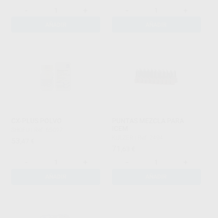
-
+
-
+
AÑADIR
AÑADIR
CX-PLUS POLVO
PUNTAS MEZCLA PARA
ICEM
SHOFU
|
Ref. 65097
KULZER
|
Ref. 2494
53
,47
€
71
,63
€
-
+
-
+
AÑADIR
AÑADIR