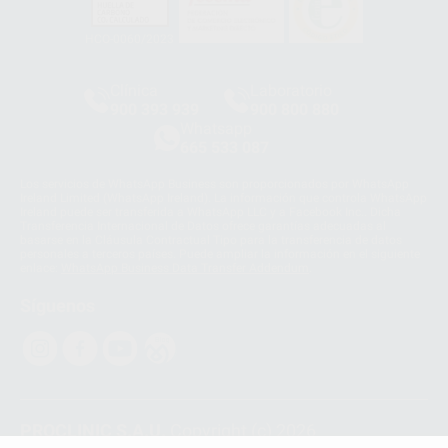
HCO-0060/2023
Clínica
Laboratorio
900 393 939
900 800 880
Whatsapp
665 533 087
Los servicios de WhatsApp Business son proporcionados por WhatsApp
Ireland Limited (WhatsApp Ireland). La información que controla WhatsApp
Ireland puede ser transferida a WhatsApp LLC y a Facebook Inc.. Dicha
Transferencia Internacional de Datos ofrece garantías adecuadas al
basarse en la Cláusula Contractual Tipo para la transferencia de datos
personales a terceros países. Puede ampliar la información en el siguiente
enlace:
WhatsApp Business Data Transfer Addendum
.
Síguenos
PROCLINIC S.A.U.
Copyright (c) 2026