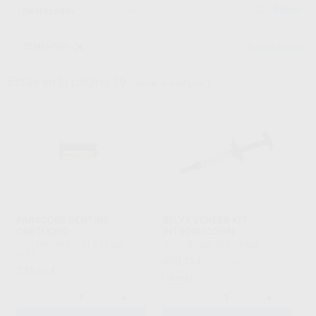
Filtrar
CEMENTOS
Borrar filtros
Estás en la página 19
Volver a la página 1
PARACORE DENTINE
RELYX VENEER KIT
CARTUCHO
INTRODUCCION
COLTENE-WHALEDENT
|
Ref.
SOLVENTUM
|
Ref. 74469
6156
470
,11
€
642,21 €
225
,01
€
Oferta
-
+
-
+