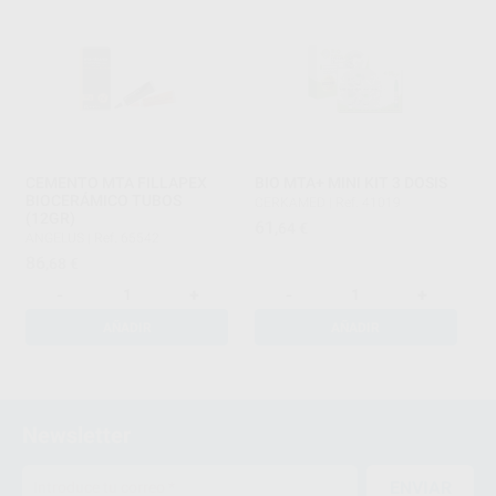
CEMENTO MTA FILLAPEX
BIO MTA+ MINI KIT 3 DOSIS
BIOCERÁMICO TUBOS
CERKAMED
|
Ref. 41019
(12GR)
61
,64
€
ANGELUS
|
Ref. 65542
86
,68
€
-
+
-
+
AÑADIR
AÑADIR
17
18
Newsletter
19
ENVIAR
20