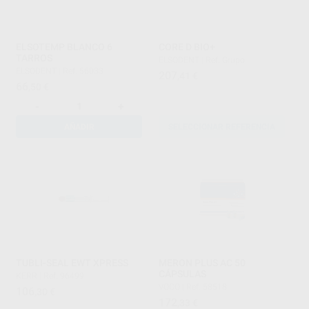
ELSOTEMP BLANCO 6
CORE D BIO+
TARROS
ELSODENT
|
Ref. Grupo
ELSODENT
|
Ref. 56033
207
,41
€
66
,50
€
-
+
AÑADIR
SELECCIONAR REFERENCIA
TUBLI-SEAL EWT XPRESS
MERON PLUS AC 50
CÁPSULAS
KERR
|
Ref. 96499
VOCO
|
Ref. 58518
106
,30
€
172
,33
€