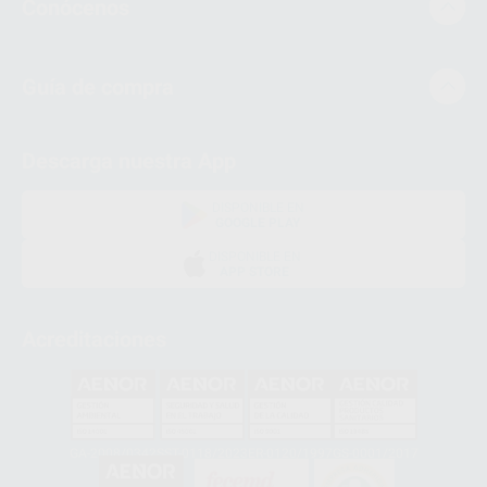
Conócenos
Guía de compra
Descarga nuestra App
DISPONIBLE EN
GOOGLE PLAY
DISPONIBLE EN
APP STORE
Acreditaciones
GA-2008/0342
SST-0118/2023
ER-0120/1997
GS-0001/2017