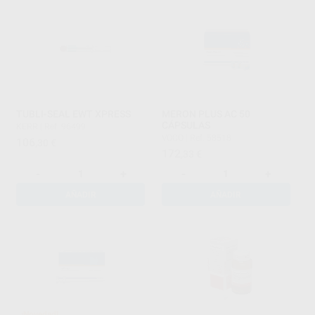
TUBLI-SEAL EWT XPRESS
MERON PLUS AC 50
CÁPSULAS
KERR
|
Ref. 96499
VOCO
|
Ref. 58518
106
,30
€
172
,33
€
-
+
-
+
AÑADIR
AÑADIR
¡Novedad!