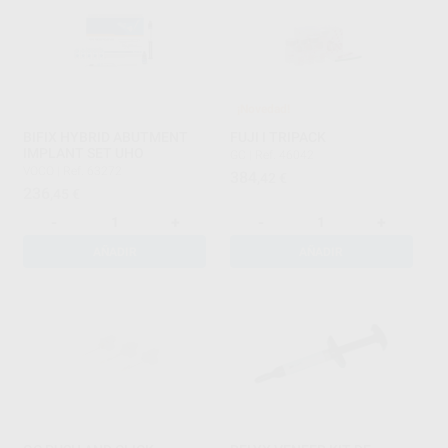
¡Novedad!
BIFIX HYBRID ABUTMENT
FUJI I TRIPACK
IMPLANT SET UHO
GC
|
Ref. 46042
VOCO
|
Ref. 63272
384
,42
€
236
,45
€
-
+
-
+
AÑADIR
AÑADIR