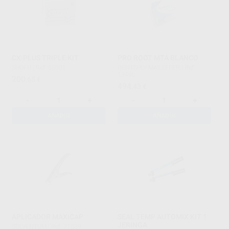
CX-PLUS TRIPLE KIT
PRO ROOT MTA BLANCO
SHOFU
|
Ref. 65801
DENTSPLY MAILLEFER
|
Ref.
13490
200
,65
€
494
,43
€
-
+
-
+
AÑADIR
AÑADIR
APLICADOR MAXICAP
SEAL TEMP AUTOMIX KIT 1
JERINGA
SOLVENTUM
|
Ref. 71839