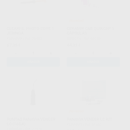
¡Novedad!
CLEARFIL PHOTO CORE 1
CERAMIR C&B QUIKCAP 5
JERINGA
CÁPSULAS
KURARAY
|
Ref. 25483
DIRECTA
|
Ref. 60239
67
44
,35
€
,33
€
-
+
-
+
AÑADIR
AÑADIR
¡Novedad!
PUNTAS PANAVIA VENEER
PANAVIA VENEER LC KIT
LC (16GA)
KURARAY
|
Ref. Grupo
KURARAY
|
Ref. 22529