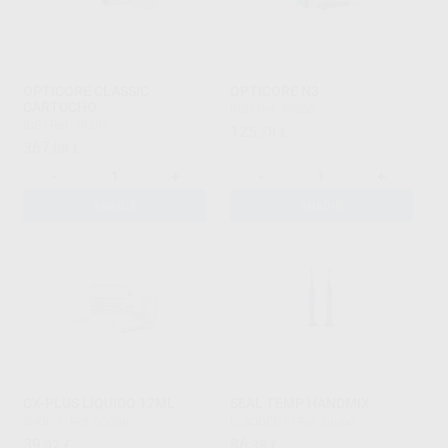
OPTICORE CLASSIC
OPTICORE N3
CARTUCHO
IDS
|
Ref. 48256
IDS
|
Ref. 48255
125
,78
€
367
,08
€
-
+
-
+
AÑADIR
AÑADIR
CX-PLUS LIQUIDO 17ML
SEAL TEMP HANDMIX
SHOFU
|
Ref. 65096
ELSODENT
|
Ref. Grupo
39
86
,92
€
,38
€