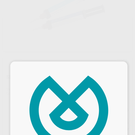
×
SEAL TEMP AUTOMIX KIT 1 JERINGA
Marca
ELSODENT
Contenido
1 jeringa automix de 5 ml +10 puntas de mezcla
Precio web
50
,68
€
53,35 €
Precio con IVA incluido 55,75 €