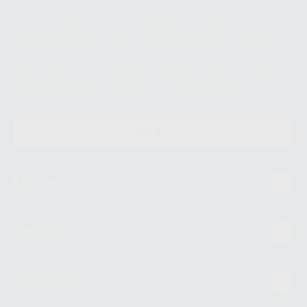
Personales es Proclinic S.A.U.. La Finalidad del tratamiento de sus Datos
Personales es el envío de información comercial. La legitimación para el
envío de la información comercial es su consentimiento prestado. Sus
datos únicamente serán cedidos a empresas vinculadas con Proclinic
S.A.U. que comercialicen productos similares del sector odontológico,
siempre bajo su consentimiento y no habrás cesión internacional de sus
Datos Personales. Podrá ejercitar los derechos de acceso, rectificación,
supresión, limitación y/o oposición al tratamiento de datos, entre otros, a
través de lopd@proclinic.es. Si desea conocer información adicional sobre
el tratamiento de datos personales, acceda a:
Protección de datos
CONTACTO
Mi cuenta
Estudiantes
Conócenos