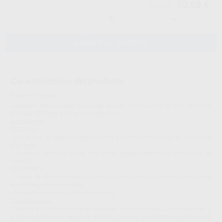
50,68 €
53,35 €
-
+
AÑADIR AL CARRITO
Características del producto
Proclinic informa:
Cementos provisionales a base de resinas. Formulación sin BPA, Bis GMA,
Bis EMA, TEGDMA y sin adición de HEMA.
Indicaciones:
SEALTEMP
- Alta fuerza de retención para puentes y coronas temporales en dientes de
pilar bajo.
- Cemento definitivo sobre implantes, excepto elementos protésicos de
circonio.
SEALTEMP S
- Fuerza de retención media, para casos de coronas y puentes temporales
en dientes pilares normales.
- Cemento provisional sobre implantes.
Características:
- Gracias a la textura suave del cemento, la encía se cura por completo en 2
a 3 días, por lo que se puede realizar cualquier procedimiento sin ningún