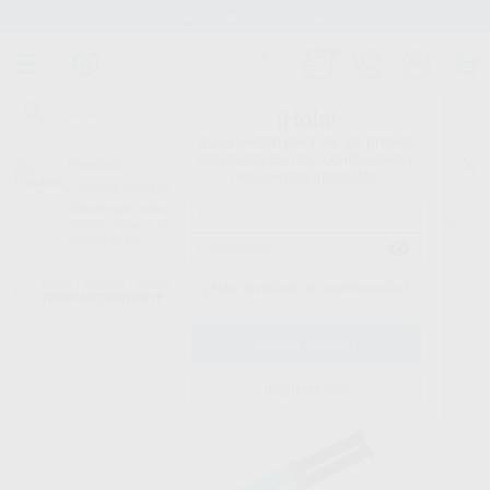
Stock de más de 15.000 productos
¡Hola!
Inicia sesión para ver los precios
del carrito con tus condiciones y
Proclinic
descuentos aplicados.
¿Todavía no tienes nuestra App?
¡Descárgala para ser siempre el primero en conocer nuestras
promociones y descuentos! Disponible en Google Play o App Store.
Google Play
Inicio
/
Clínica
/
Cementos
/
Cementos de pegado provisional
/
SEAL
¿Has olvidado tu contraseña?
TEMP AUTOMIX KIT 1 JERINGA
Registrarme