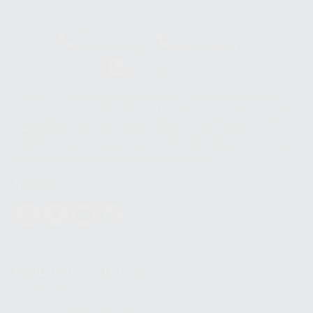
Clínica
Laboratorio
900 393 939
900 800 880
Whatsapp
665 533 087
Los servicios de WhatsApp Business son proporcionados por WhatsApp
Ireland Limited (WhatsApp Ireland). La información que controla WhatsApp
Ireland puede ser transferida a WhatsApp LLC y a Facebook Inc.. Dicha
Transferencia Internacional de Datos ofrece garantías adecuadas al
basarse en la Cláusula Contractual Tipo para la transferencia de datos
personales a terceros países. Puede ampliar la información en el siguiente
enlace:
WhatsApp Business Data Transfer Addendum
.
Síguenos
PROCLINIC S.A.U.
Copyright (c) 2026
Aviso legal