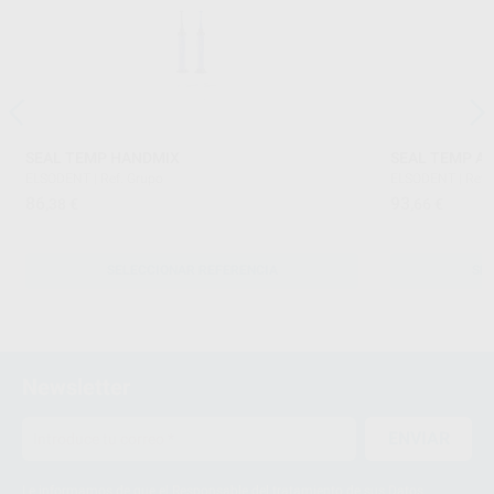
SEAL TEMP HANDMIX
SEAL TEMP AU
ELSODENT
|
Ref. Grupo
ELSODENT
|
Ref.
86
93
,38
€
,66
€
SELECCIONAR REFERENCIA
SE
Newsletter
ENVIAR
Le informamos de que el Responsable del tratamiento de sus Datos