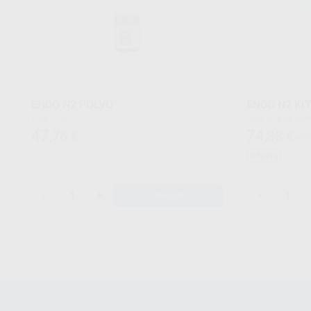
ENDO N2 POLVO
ENDO N2 KI
Caja 10 g
Caja 10 g de p
47
74
,76
€
,38
€
82,
Oferta
-
+
-
AÑADIR