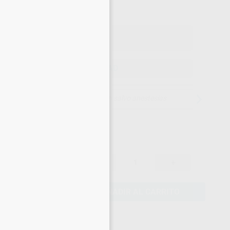
×
o con IVA incluido 29,25 €
ELEGIR CANTIDAD
15 días para cambiar de opinión salvo anestesias
27,99 €
-
+
26,59 €
AÑADIR AL CARRITO