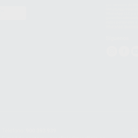
Los servicios de W
(WhatsApp Ireland)
EN
WhatsApp LLC y a F
E
garantías adecuadas
datos personales a 
WhatsApp Busines
Síguenos
Teléfono:
900 393 939
Co
pr