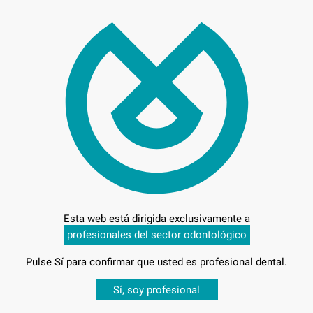
Preci
Entrega en 24h
Esta web está dirigida exclusivamente a
profesionales del sector odontológico
Pulse Sí para confirmar que usted es profesional dental.
Desbloquea todas tus ventajas
Sí, soy profesional