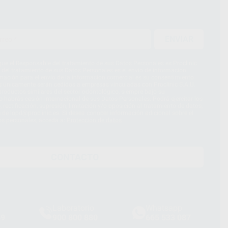
ENVIAR
ue el Responsable del tratamiento de sus Datos Personales es Proclinic
d del tratamiento de sus Datos Personales es el envío de información
imación para el envío de la información comercial es su consentimiento
s únicamente serán cedidos a empresas vinculadas con Proclinic S.A.U.
roductos similares del sector odontológico, siempre bajo su
 habrás cesión internacional de sus Datos Personales. Podrá ejercitar los
 rectificación, supresión, limitación y/o oposición al tratamiento de datos,
és de lopd@proclinic.es. Si desea conocer información adicional sobre el
os personales, acceda a:
Protección de datos
CONTACTO
Laboratorio
Whatsapp
39
900 800 880
665 533 087