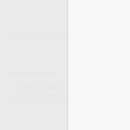
Envíos gratuitos desde 110€
Elige un modelo
ENDO N2 LÍQUIDO
16069
152029
Ref. Proclinic
Ref. fabricante