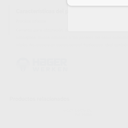
Inicia 
Características del producto
Proclinic informa:
Cemento para obturación del canal radicular. Permite la obtu
antiséptica. Buena adhesión a las paredes del canal radicula
vitales. No requiere un cuerpo central. Radiopaco. Ideal tambi
Productos relacionados
HAGER & WERKEN
Ref. 16068