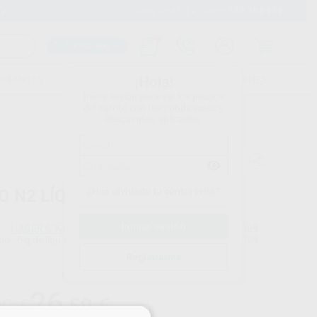
900 393 939
Envíos gratuitos desde 110€
Llama GRATIS a Clínica
Carrito mágico
UDIANTES
FOLLETOS
FORMACIONES
¡Hola!
Inicia sesión para ver los precios
del carrito con tus condiciones y
descuentos aplicados.
¿Has olvidado tu contraseña?
O N2 LÍQUIDO
HAGER & WERKEN
Ref. Proclinic
16069
do
6 g de líquido
Ref. fabricante
152029
Registrarme
Precio web
26
,59
€
99 €