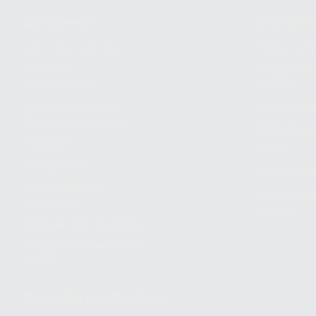
Conócenos
Guía de 
¿Quiénes somos?
Cómo com
Nuestros
Seguimien
compromisos
pedido
Responsabilidad
Devolucio
Social Corporativa
Métodos d
Canal ético
Envío
Código ético
Símbolos 
Sostenibilidad
Compra rá
energética
dientes
Trabaja con nosotros
Preguntas Frecuentes
(FAQ)
Descarga nuestra App