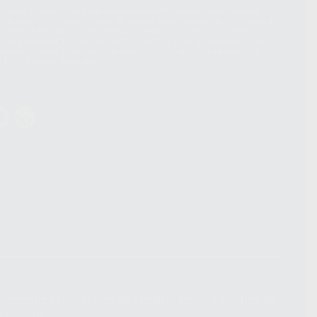
hatsApp Business son proporcionados por WhatsApp Ireland Limited
. La información que controla WhatsApp Ireland puede ser transferida a
acebook Inc.. Dicha Transferencia Internacional de Datos ofrece
 al basarse en la Cláusula Contractual Tipo para la transferencia de
terceros países. Puede ampliar la información en el siguiente enlace:
s Data Transfer Addendum
.
ndiciones Generales de Contratación
y
Política de
ivacidad