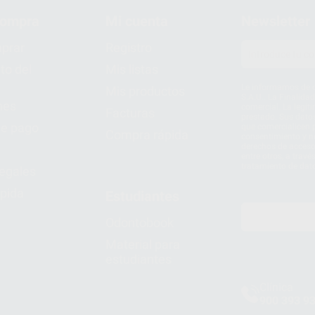
compra
Mi cuenta
Newsletter
prar
Registro
to del
Mis listas
Le informamos de q
Mis productos
S.A.U.. La Finalida
nes
comercial. La legit
Facturas
prestado. Sus dato
e pago
que comercialicen p
Compra rápida
consentimiento y no
derechos de acceso,
entre otros, a trav
tratamiento de dat
legales
pida
Estudiantes
Odontobook
Material para
estudiantes
Clínica
900 393 9