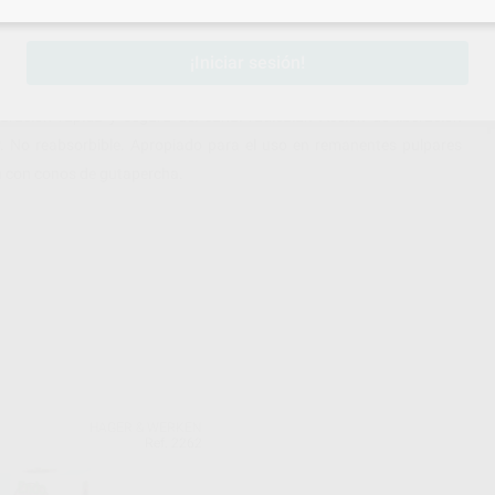
sesión
para disfrutar de todos tus
descuentos y condiciones esp
¡Iniciar sesión!
ración rápida y segura del canal radicular. Acción de liberación
r. No reabsorbible. Apropiado para el uso en remanentes pulpares
én con conos de gutapercha.
HAGER & WERKEN
Ref. 2262