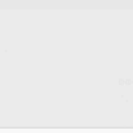
Stock de más de 15.000 productos
ORTODONCIA
CAD/CAM
EST
LÍQUIDO
END
Marca
Conteni
27,