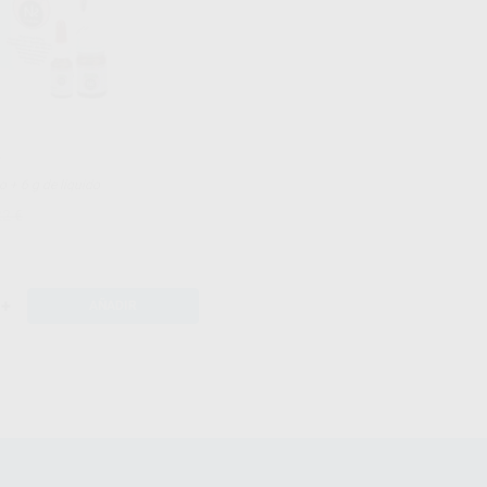
T
olvo + 6 g de líquido
22 €
+
AÑADIR