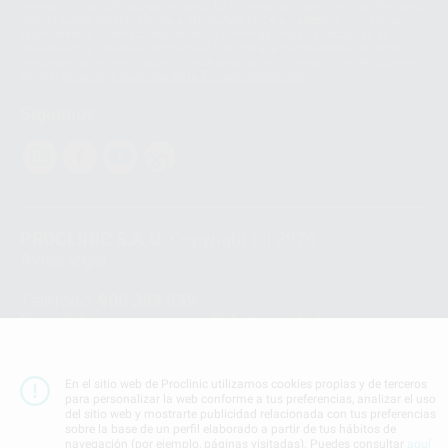
Ireland Limited (WhatsApp Ireland). La información que controla WhatsApp
Ireland puede ser transferida a WhatsApp LLC y a Facebook Inc.. Dicha
Transferencia Internacional de Datos ofrece garantías adecuadas al
basarse en la Cláusula Contractual Tipo para la transferencia de datos
personales a terceros países. Puede ampliar la información en el siguiente
enlace:
WhatsApp Business Data Transfer Addendum
.
Síguenos
PROCLINIC S.A.U.
Copyright (c) 2026
Aviso legal
Teléfono:
900 393 939
E-mail de contacto:
proclinic@proclinic.es
Condiciones Generales de Contratación
y
Política
de privacidad
En el sitio web de Proclinic utilizamos cookies propias y de terceros
para personalizar la web conforme a tus preferencias, analizar el uso
Información Corporativa
del sitio web y mostrarte publicidad relacionada con tus preferencias
Política de Cookies
sobre la base de un perfil elaborado a partir de tus hábitos de
navegación (por ejemplo, páginas visitadas). Puedes consultar
aquí