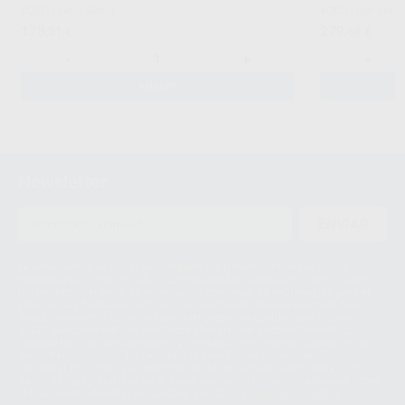
VOCO
|
Ref. 100601
VOCO
|
Ref. 100
178
279
,31
€
,68
€
-
+
-
AÑADIR
Newsletter
ENVIAR
Le informamos de que el Responsable del tratamiento de sus Datos
Personales es Proclinic S.A.U.. La Finalidad del tratamiento de sus Datos
Personales es el envío de información comercial. La legitimación para el
envío de la información comercial es su consentimiento prestado. Sus
datos únicamente serán cedidos a empresas vinculadas con Proclinic
S.A.U. que comercialicen productos similares del sector odontológico,
siempre bajo su consentimiento y no habrás cesión internacional de sus
Datos Personales. Podrá ejercitar los derechos de acceso, rectificación,
supresión, limitación y/o oposición al tratamiento de datos, entre otros, a
través de lopd@proclinic.es. Si desea conocer información adicional sobre
el tratamiento de datos personales, acceda a:
Protección de datos