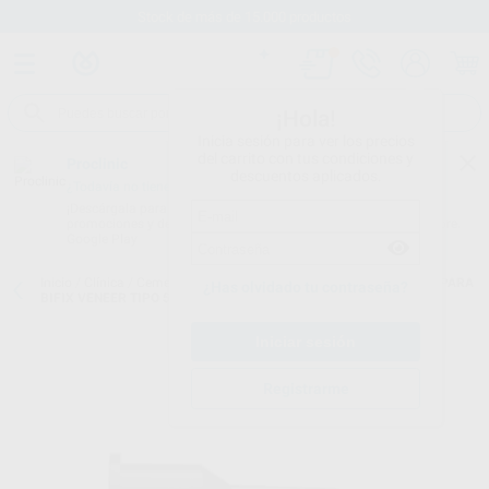
Stock de más de 15.000 productos
¡Hola!
Inicia sesión para ver los precios
del carrito con tus condiciones y
Proclinic
descuentos aplicados.
¿Todavía no tienes nuestra App?
¡Descárgala para ser siempre el primero en conocer nuestras
promociones y descuentos! Disponible en Google Play o App Store.
Google Play
Inicio
/
Clínica
/
Cementos
/
Puntas de mezcla cementos
/
PUNTAS PARA
¿Has olvidado tu contraseña?
BIFIX VENEER TIPO 50
Registrarme