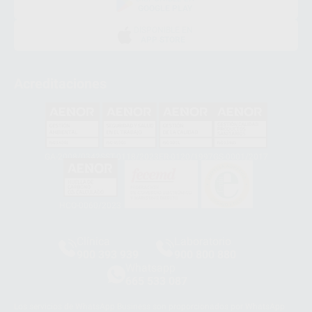
GOOGLE PLAY
DISPONIBLE EN
APP STORE
Acreditaciones
GA-2008/0342
SST-0118/2023
ER-0120/1997
GS-0001/2017
HCO-0060/2023
Clínica
Laboratorio
900 393 939
900 800 880
Whatsapp
665 533 087
Los servicios de WhatsApp Business son proporcionados por WhatsApp