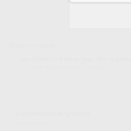
Envíos gratuitos desde 110€
Elige un modelo
MULTICORE FLOW INTRA ORAL TIPS PEQUEÑ
83232
604210
Ref. Proclinic
Ref. fabricante
Características del producto
Proclinic informa: