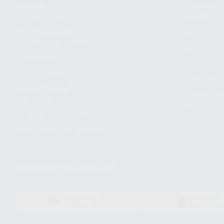
Nuestros
Seguimien
compromisos
pedido
Responsabilidad
Devolucio
Social Corporativa
Métodos d
Canal ético
Envío
Código ético
Símbolos 
Sostenibilidad
Compra rá
energética
dientes
Trabaja con nosotros
Preguntas Frecuentes
(FAQ)
Descarga nuestra App
DISPONIBLE EN
DISPONIBLE 
GOOGLE PLAY
APP STOR