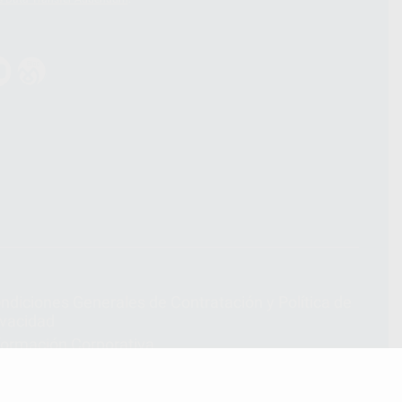
ndiciones Generales de Contratación
y
Política de
ivacidad
formación Corporativa
lítica de Cookies