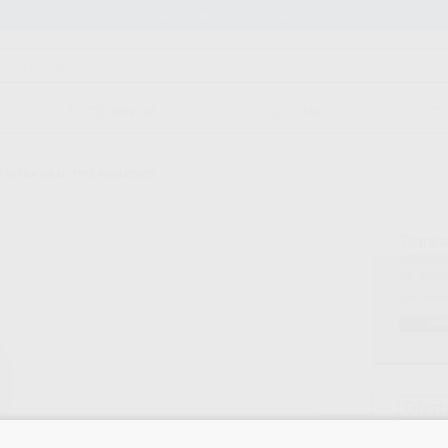
Stock de más de 15.000 productos
ORTODONCIA
CAD/CAM
EST
 INTRA ORAL TIPS PEQUEÑOS
Ofert