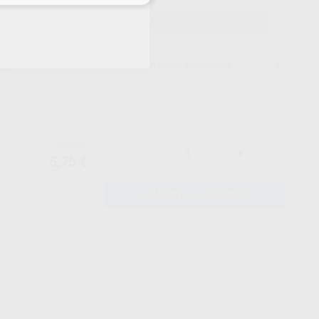
ELEGIR CANTIDAD
15 días para cambiar de opinión salvo anestesias
6,05 €
-
+
5,75 €
AÑADIR AL CARRITO