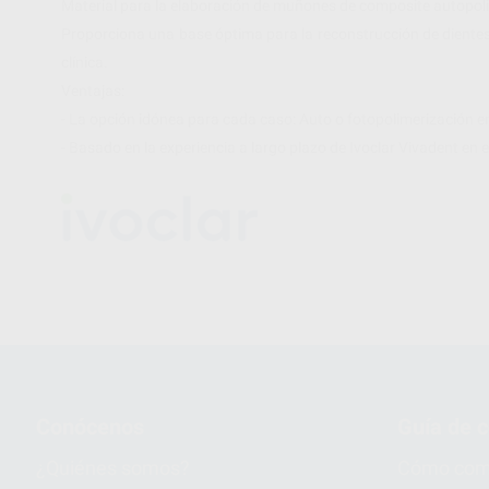
Material para la elaboración de muñones de composite autopoli
Proporciona una base óptima para la reconstrucción de dientes 
clínica.
Ventajas:
- La opción idónea para cada caso: Auto o fotopolimerización en 
- Basado en la experiencia a largo plazo de Ivoclar Vivadent en
Conócenos
Guía de 
¿Quiénes somos?
Cómo com