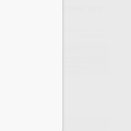
TICORE FLOW INTRA ORAL TIPS
UEÑOS
IVOCLAR
Ref. Proclinic
83232
do
10 unidades
Ref. fabricante
604210
OFERTA ENVÍO DIRECTO IVOCLAR
rando composites, adhesivos, cementos y OptraGate por
000 €, GRATIS 1 Bluephase PowerCure. El regalo lo envía
directamente Ivoclar solicitándolo a través de
www.ivoclarvivadent.es/enviodirecto
Precio web
5
,75
€
05 €
on IVA incluido 6,96 €
eciales