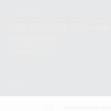
Acreditaciones
HCO-0060/2023
GA-2008/0342
SST-0118/2023
ER-0120/1997
GS-0001/2017
PROCLINIC S.A.U.
Copyright (c) 2026
Aviso legal
En el sitio web de Proclinic utiliza