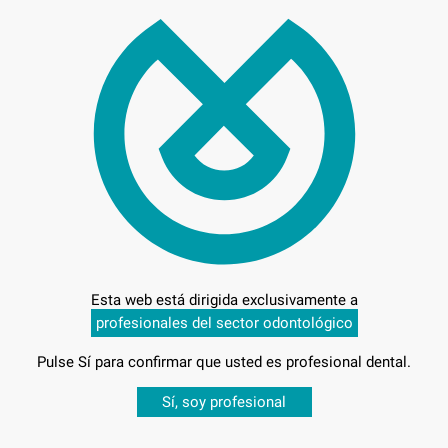
MUL
PEQ
Marca
Conteni
Comp
3.
Esta web está dirigida exclusivamente a
profesionales del sector odontológico
6,
Pulse Sí para confirmar que usted es profesional dental.
Precio c
Desbloquea todas tus ventajas
Sí, soy profesional
sesión
para disfrutar de todos tus
descuentos y condiciones esp