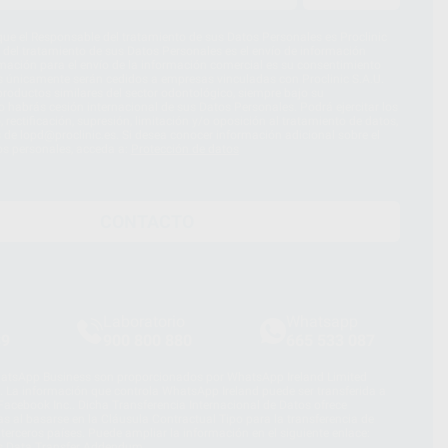
ue el Responsable del tratamiento de sus Datos Personales es Proclinic
d del tratamiento de sus Datos Personales es el envío de información
imación para el envío de la información comercial es su consentimiento
s únicamente serán cedidos a empresas vinculadas con Proclinic S.A.U.
roductos similares del sector odontológico, siempre bajo su
 habrás cesión internacional de sus Datos Personales. Podrá ejercitar los
 rectificación, supresión, limitación y/o oposición al tratamiento de datos,
és de lopd@proclinic.es. Si desea conocer información adicional sobre el
os personales, acceda a:
Protección de datos
CONTACTO
Laboratorio
Whatsapp
39
900 800 880
665 533 087
hatsApp Business son proporcionados por WhatsApp Ireland Limited
. La información que controla WhatsApp Ireland puede ser transferida a
acebook Inc.. Dicha Transferencia Internacional de Datos ofrece
 al basarse en la Cláusula Contractual Tipo para la transferencia de
terceros países. Puede ampliar la información en el siguiente enlace:
s Data Transfer Addendum
.