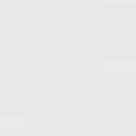
to del
Mis listas
Le informamos de q
Mis productos
S.A.U.. La Finalida
nes
comercial. La legit
Facturas
prestado. Sus dato
e pago
que comercialicen p
Compra rápida
consentimiento y no
derechos de acceso,
entre otros, a trav
tratamiento de dat
legales
pida
Estudiantes
Odontobook
Material para
estudiantes
Clínica
900 393 9
Los servicios de W
(WhatsApp Ireland)
EN
WhatsApp LLC y a F
E
garantías adecuadas
datos personales a 
WhatsApp Busines