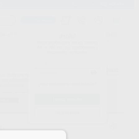
900 393 939
Envíos gratuitos desde 110€
Llama GRATIS a Clínica
Carrito mágico
UDIANTES
FOLLETOS
FORMACIONES
¡Hola!
Inicia sesión para ver los precios
del carrito con tus condiciones y
descuentos aplicados.
¿Has olvidado tu contraseña?
Registrarme
a
×