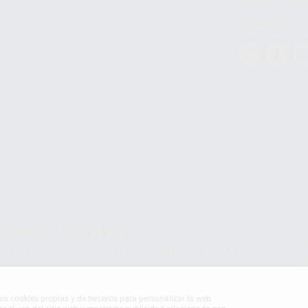
Síguenos
Teléfono:
900 393 939
Co
pr
E-mail de contacto:
proclinic@proclinic.es
In
Po
mos cookies propias y de terceros para personalizar la web