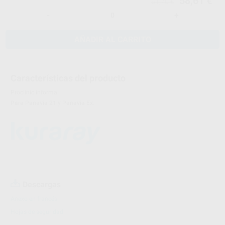
58,61 €
61,70 €
-
+
AÑADIR AL CARRITO
Características del producto
Proclinic informa:
Para Panavia 21 y Panavia Ex.
Descargas
Anexo en francés
Hojas de seguridad