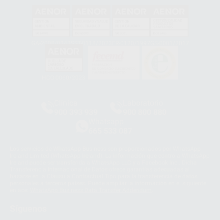
GA-2008/0342
SST-0118/2023
ER-0120/1997
GS-0001/2017
HCO-0060/2023
Clínica
Laboratorio
900 393 939
900 800 880
Whatsapp
665 533 087
Los servicios de WhatsApp Business son proporcionados por WhatsApp
Ireland Limited (WhatsApp Ireland). La información que controla WhatsApp
Ireland puede ser transferida a WhatsApp LLC y a Facebook Inc.. Dicha
Transferencia Internacional de Datos ofrece garantías adecuadas al
basarse en la Cláusula Contractual Tipo para la transferencia de datos
personales a terceros países. Puede ampliar la información en el siguiente
enlace:
WhatsApp Business Data Transfer Addendum
.
Síguenos