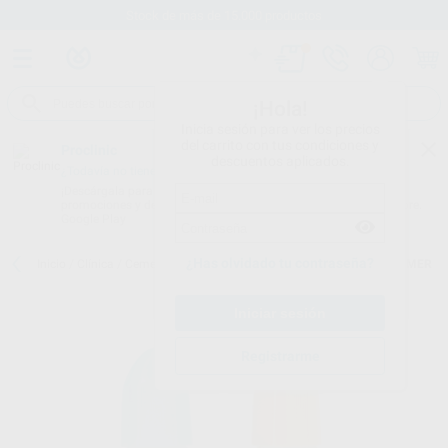
Stock de más de 15.000 productos
¡Hola!
Inicia sesión para ver los precios
del carrito con tus condiciones y
Proclinic
descuentos aplicados.
¿Todavía no tienes nuestra App?
¡Descárgala para ser siempre el primero en conocer nuestras
promociones y descuentos! Disponible en Google Play o App Store.
Google Play
¿Has olvidado tu contraseña?
Inicio
/
Clínica
/
Cementos
/
Cementos definitivos de resina
/
ED PRIMER
Registrarme