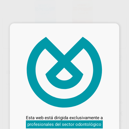
×
ED PRIMER
Marca
KURARAY
Contenido
4 ml
Precio web
Desbloquea todas tus ventajas
58
,61
€
61,70 €
Inicia sesión
para disfrutar de todos
Esta web está dirigida exclusivamente a
tus
descuentos y condiciones
Precio con IVA incluido 64,47 €
profesionales del sector odontológico
especiales