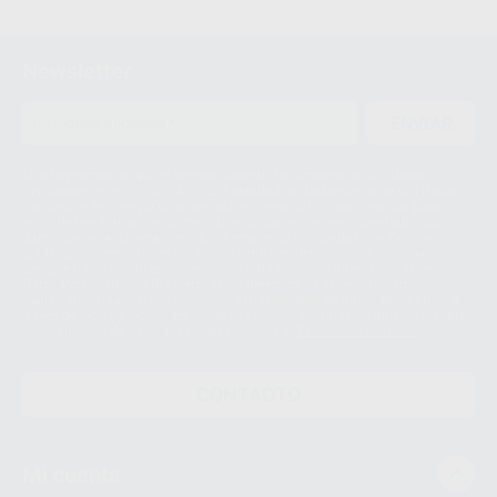
Newsletter
ENVIAR
Le informamos de que el Responsable del tratamiento de sus Datos
Personales es Proclinic S.A.U.. La Finalidad del tratamiento de sus Datos
Personales es el envío de información comercial. La legitimación para el
envío de la información comercial es su consentimiento prestado. Sus
datos únicamente serán cedidos a empresas vinculadas con Proclinic
S.A.U. que comercialicen productos similares del sector odontológico,
siempre bajo su consentimiento y no habrás cesión internacional de sus
Datos Personales. Podrá ejercitar los derechos de acceso, rectificación,
supresión, limitación y/o oposición al tratamiento de datos, entre otros, a
través de lopd@proclinic.es. Si desea conocer información adicional sobre
el tratamiento de datos personales, acceda a:
Protección de datos
CONTACTO
Mi cuenta