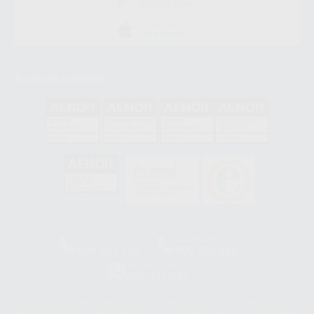
GOOGLE PLAY
DISPONIBLE EN
APP STORE
Acreditaciones
GA-2008/0342
SST-0118/2023
ER-0120/1997
GS-0001/2017
HCO-0060/2023
Clínica
Laboratorio
900 393 939
900 800 880
Whatsapp
665 533 087
Los servicios de WhatsApp Business son proporcionados por WhatsApp
Ireland Limited (WhatsApp Ireland). La información que controla WhatsApp