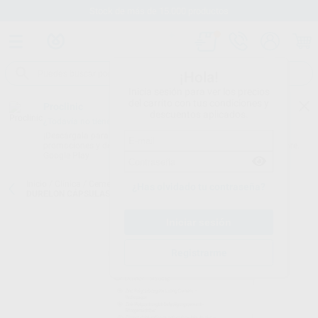
Stock de más de 15.000 productos
¡Hola!
Inicia sesión para ver los precios
del carrito con tus condiciones y
Proclinic
descuentos aplicados.
¿Todavía no tienes nuestra App?
¡Descárgala para ser siempre el primero en conocer nuestras
promociones y descuentos! Disponible en Google Play o App Store.
Google Play
Inicio
/
Clínica
/
Cementos
/
Cementos definitivos-carboxilatos
/
¿Has olvidado tu contraseña?
DURELON CÁPSULAS MAXICAP
Registrarme