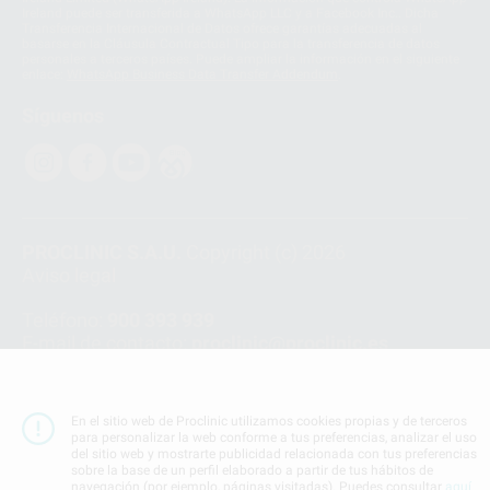
Ireland puede ser transferida a WhatsApp LLC y a Facebook Inc.. Dicha
Transferencia Internacional de Datos ofrece garantías adecuadas al
basarse en la Cláusula Contractual Tipo para la transferencia de datos
personales a terceros países. Puede ampliar la información en el siguiente
enlace:
WhatsApp Business Data Transfer Addendum
.
Síguenos
PROCLINIC S.A.U.
Copyright (c) 2026
Aviso legal
Teléfono:
900 393 939
E-mail de contacto:
proclinic@proclinic.es
Condiciones Generales de Contratación
y
Política
de privacidad
En el sitio web de Proclinic utilizamos cookies propias y de terceros
Información Corporativa
para personalizar la web conforme a tus preferencias, analizar el uso
Política de Cookies
del sitio web y mostrarte publicidad relacionada con tus preferencias
sobre la base de un perfil elaborado a partir de tus hábitos de
navegación (por ejemplo, páginas visitadas). Puedes consultar
aquí