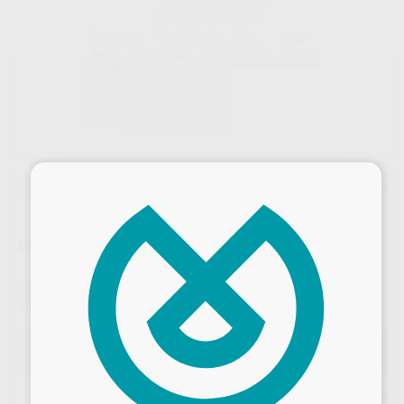
×
Oferta
DURELON CÁPSULAS MAXICAP
Marca
SOLVENTUM
Contenido
20 cápsulas
Ref. Proclinic
45100
Ref. fabricante
56310
Oferta
97,06 €
Comprando
1 unidad
te ahorras el
35%
Precio web