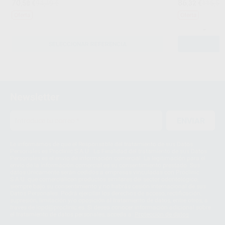
70
86
,58
€
94,49 €
,32
€
115,54
Oferta
Oferta
-
SELECCIONAR REFERENCIA
Newsletter
ENVIAR
Le informamos de que el Responsable del tratamiento de sus Datos
Personales es Proclinic S.A.U.. La Finalidad del tratamiento de sus Datos
Personales es el envío de información comercial. La legitimación para el
envío de la información comercial es su consentimiento prestado. Sus
datos únicamente serán cedidos a empresas vinculadas con Proclinic
S.A.U. que comercialicen productos similares del sector odontológico,
siempre bajo su consentimiento y no habrás cesión internacional de sus
Datos Personales. Podrá ejercitar los derechos de acceso, rectificación,
supresión, limitación y/o oposición al tratamiento de datos, entre otros, a
través de lopd@proclinic.es. Si desea conocer información adicional sobre
el tratamiento de datos personales, acceda a:
Protección de datos